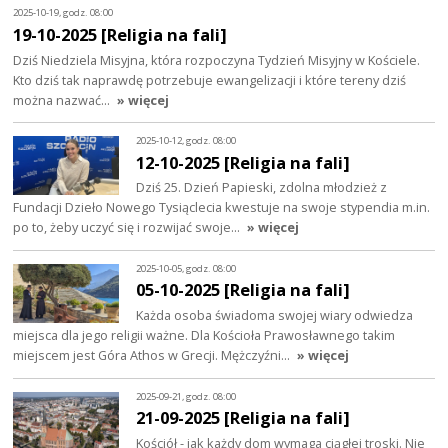
2025-10-19, godz. 08:00
19-10-2025 [Religia na fali]
Dziś Niedziela Misyjna, która rozpoczyna Tydzień Misyjny w Kościele.
Kto dziś tak naprawdę potrzebuje ewangelizacji i które tereny dziś
można nazwać…
» więcej
2025-10-12, godz. 08:00
12-10-2025 [Religia na fali]
Dziś 25. Dzień Papieski, zdolna młodzież z
Fundacji Dzieło Nowego Tysiąclecia kwestuje na swoje stypendia m.in.
po to, żeby uczyć się i rozwijać swoje…
» więcej
2025-10-05, godz. 08:00
05-10-2025 [Religia na fali]
Każda osoba świadoma swojej wiary odwiedza
miejsca dla jego religii ważne. Dla Kościoła Prawosławnego takim
miejscem jest Góra Athos w Grecji. Mężczyźni…
» więcej
2025-09-21, godz. 08:00
21-09-2025 [Religia na fali]
Kościół - jak każdy dom wymaga ciągłej troski. Nie