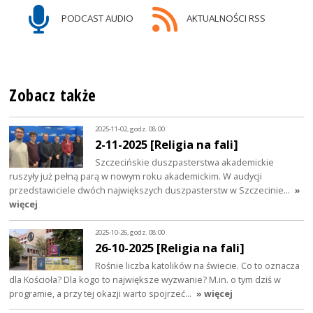
PODCAST AUDIO
AKTUALNOŚCI RSS
Zobacz także
2025-11-02, godz. 08:00
2-11-2025 [Religia na fali]
Szczecińskie duszpasterstwa akademickie
ruszyły już pełną parą w nowym roku akademickim. W audycji
przedstawiciele dwóch największych duszpasterstw w Szczecinie…
»
więcej
2025-10-26, godz. 08:00
26-10-2025 [Religia na fali]
Rośnie liczba katolików na świecie. Co to oznacza
dla Kościoła? Dla kogo to największe wyzwanie? M.in. o tym dziś w
programie, a przy tej okazji warto spojrzeć…
» więcej