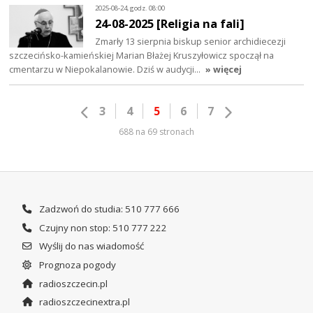
2025-08-24, godz. 08:00
24-08-2025 [Religia na fali]
Zmarły 13 sierpnia biskup senior archidiecezji
szczecińsko-kamieńskiej Marian Błażej Kruszyłowicz spoczął na
cmentarzu w Niepokalanowie. Dziś w audycji…
» więcej
3
4
5
6
7
688 na 69 stronach
Zadzwoń do studia: 510 777 666
Czujny non stop: 510 777 222
Wyślij do nas wiadomość
Prognoza pogody
radioszczecin.pl
radioszczecinextra.pl