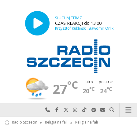
SŁUCHAJ TERAZ
CZAS REAKCJI do 13:00
Krzysztof Kukliński, Sławomir Orlik
°C
jutro
pojutrze
27
°C
°C
20
24
Najlepiej po prostu do nas zadzwoń
Odwiedź nas na Facebook-u
Odwiedź nas na X
Odwiedź nas na Instagram-ie
Odwiedź nas na TikTok-u
Szukaj nas na Spotify
Wyślij do nas w
Szukaj
Radio Szczecin
»
Religia na fali
»
Religia na fali