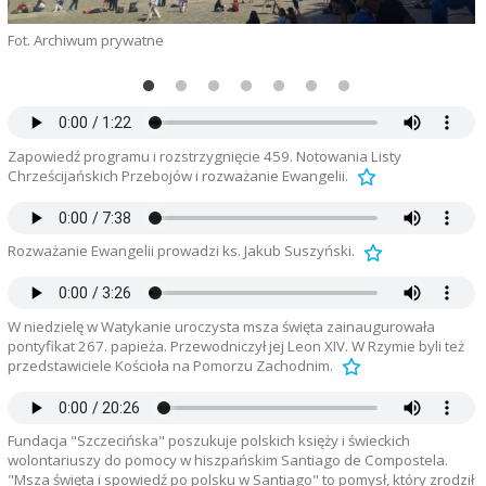
Fot. Archiwum prywatne
F
Zapowiedź programu i rozstrzygnięcie 459. Notowania Listy
Chrześcijańskich Przebojów i rozważanie Ewangelii.
Rozważanie Ewangelii prowadzi ks. Jakub Suszyński.
W niedzielę w Watykanie uroczysta msza święta zainaugurowała
pontyfikat 267. papieża. Przewodniczył jej Leon XIV. W Rzymie byli też
przedstawiciele Kościoła na Pomorzu Zachodnim.
Fundacja "Szczecińska" poszukuje polskich księży i świeckich
wolontariuszy do pomocy w hiszpańskim Santiago de Compostela.
"Msza święta i spowiedź po polsku w Santiago" to pomysł, który zrodził