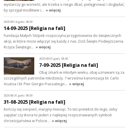
wystarczy go wznieść, ale trzeba o niego dbać, pielęgnować i doglądać,
by sprzyjał modlitwie i…
» więcej
2025-09-14, godz. 08:00
14-09-2025 [Religia na fali]
Fundacja Małych Stópek rozpoczyna przygotowania do świątecznych
akcji, w które może włączyć się każdy z nas. Dziś Święto Podwyższenia
Krzyża Świętego…
» więcej
2025-09-07, godz. 08:00
7-09-2025 [Religia na fali]
Obaj zmarli w młodym wieku, obaj uznawani są za
szczególnych patronów młodzieży. 7 września kanonizacja bł. Carlo
Acutisa i bł. Pier Giorgio Frassatiego…
» więcej
2025-08-31, godz. 08:00
31-08-2025 [Religia na fali]
Kończy się sierpień, maryjny miesiąc. To też pretekst do tego, żeby
zapytać czy ikona to jeden z najlepiej rozpoznawanych symboli
chrześcijaństwa w Polsce…
» więcej