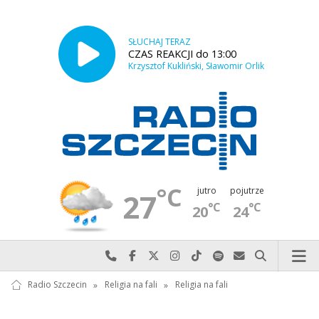
SŁUCHAJ TERAZ
CZAS REAKCJI do 13:00
Krzysztof Kukliński, Sławomir Orlik
°C
jutro
pojutrze
27
°C
°C
20
24
Najlepiej po prostu do nas zadzwoń
Odwiedź nas na Facebook-u
Odwiedź nas na X
Odwiedź nas na Instagram-ie
Odwiedź nas na TikTok-u
Szukaj nas na Spotify
Wyślij do nas w
Szukaj
Radio Szczecin
»
Religia na fali
»
Religia na fali