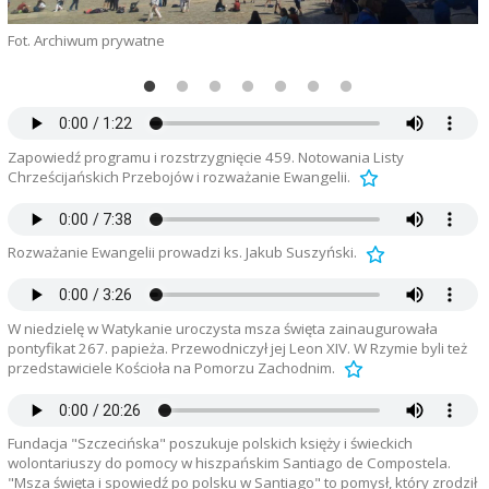
Fot. Archiwum prywatne
F
Zapowiedź programu i rozstrzygnięcie 459. Notowania Listy
Chrześcijańskich Przebojów i rozważanie Ewangelii.
Rozważanie Ewangelii prowadzi ks. Jakub Suszyński.
W niedzielę w Watykanie uroczysta msza święta zainaugurowała
pontyfikat 267. papieża. Przewodniczył jej Leon XIV. W Rzymie byli też
przedstawiciele Kościoła na Pomorzu Zachodnim.
Fundacja "Szczecińska" poszukuje polskich księży i świeckich
wolontariuszy do pomocy w hiszpańskim Santiago de Compostela.
"Msza święta i spowiedź po polsku w Santiago" to pomysł, który zrodził