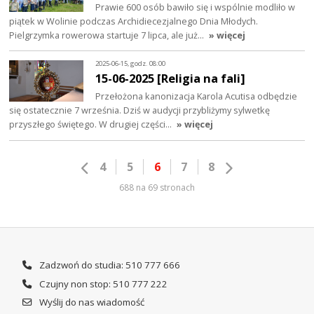
Prawie 600 osób bawiło się i wspólnie modliło w
piątek w Wolinie podczas Archidiecezjalnego Dnia Młodych.
Pielgrzymka rowerowa startuje 7 lipca, ale już…
» więcej
2025-06-15, godz. 08:00
15-06-2025 [Religia na fali]
Przełożona kanonizacja Karola Acutisa odbędzie
się ostatecznie 7 września. Dziś w audycji przybliżymy sylwetkę
przyszłego świętego. W drugiej części…
» więcej
4
5
6
7
8
688 na 69 stronach
Zadzwoń do studia: 510 777 666
Czujny non stop: 510 777 222
Wyślij do nas wiadomość