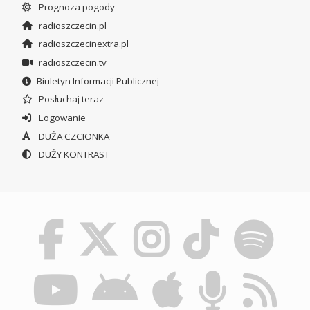
Prognoza pogody
radioszczecin.pl
radioszczecinextra.pl
radioszczecin.tv
Biuletyn Informacji Publicznej
Posłuchaj teraz
Logowanie
DUŻA CZCIONKA
DUŻY KONTRAST