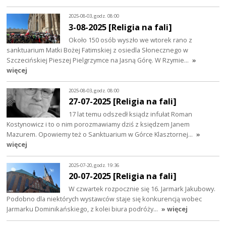
2025-08-03, godz. 08:00
3-08-2025 [Religia na fali]
Około 150 osób wyszło we wtorek rano z
sanktuarium Matki Bożej Fatimskiej z osiedla Słonecznego w
Szczecińskiej Pieszej Pielgrzymce na Jasną Górę. W Rzymie…
»
więcej
2025-08-03, godz. 08:00
27-07-2025 [Religia na fali]
17 lat temu odszedł ksiądz infułat Roman
Kostynowicz i to o nim porozmawiamy dziś z księdzem Janem
Mazurem. Opowiemy też o Sanktuarium w Górce Klasztornej…
»
więcej
2025-07-20, godz. 19:36
20-07-2025 [Religia na fali]
W czwartek rozpocznie się 16. Jarmark Jakubowy.
Podobno dla niektórych wystawców staje się konkurencją wobec
Jarmarku Dominikańskiego, z kolei biura podróży…
» więcej