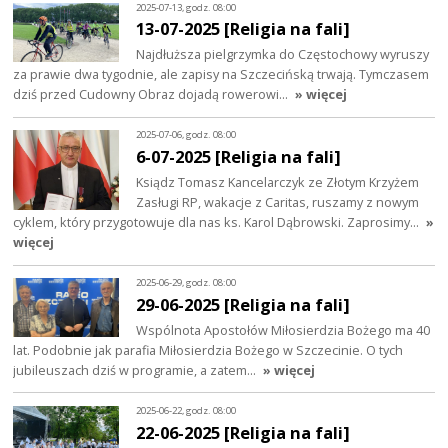
2025-07-13, godz. 08:00
13-07-2025 [Religia na fali]
Najdłuższa pielgrzymka do Częstochowy wyruszy
za prawie dwa tygodnie, ale zapisy na Szczecińską trwają. Tymczasem
dziś przed Cudowny Obraz dojadą rowerowi…
» więcej
2025-07-06, godz. 08:00
6-07-2025 [Religia na fali]
Ksiądz Tomasz Kancelarczyk ze Złotym Krzyżem
Zasługi RP, wakacje z Caritas, ruszamy z nowym
cyklem, który przygotowuje dla nas ks. Karol Dąbrowski. Zaprosimy…
»
więcej
2025-06-29, godz. 08:00
29-06-2025 [Religia na fali]
Wspólnota Apostołów Miłosierdzia Bożego ma 40
lat. Podobnie jak parafia Miłosierdzia Bożego w Szczecinie. O tych
jubileuszach dziś w programie, a zatem…
» więcej
2025-06-22, godz. 08:00
22-06-2025 [Religia na fali]