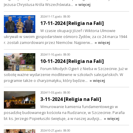
Jezusa Chrystusa Króla Wszechświata…
» więcej
2024-11-17, godz. 08:00
17-11-2024 [Religia na Fali]
W czasie okupacji Józef i Wiktoria Ulmowie
ukrywali w swoim gospodarstwie ośmioro Żydów, za co 24 marca 1944
r. zostali zamordowani przez Niemców. Najpierw…
» więcej
2024-11-10, godz. 08:00
10-11-2024 [Religia na Fali]
Forum Młodych Ogień z Nieba w Szczecinie. Już w
sobotę ważne wydarzenie modlitewne w szkołach salezjańskich. W
programie także o charyzmatyku, który będzie…
» więcej
2024-11-03, godz. 08:00
3-11-2024 [Religia na Fali]
Wmurowanie kamienia fundamentowego w
posadzkę budowanego kościoła na Rudziance, w Szczecinie. Parafia
bł. ks. Jerzego Popiełuszki świętuje, a w naszej audycji…
» więcej
2024-10-27, godz. 08:00