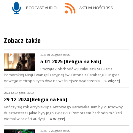
PODCAST AUDIO
AKTUALNOŚCI RSS
Zobacz także
2025-01-05, godz. 08:00
5-01-2025 [Religia na Fali]
Początek obchodów jubileuszu 900-lecia
Pomorskiej Misji Ewangelizacyjnej św. Ottona z Bambergu i ingres
nowego metropolity to dwa najważniejsze wydarzenia…
» więcej
2024-12-29, godz. 08:00
29-12-2024 [Religia na Fali]
Kończy się rok Arcybiskupa Antoniego Baraniaka. Kim był duchowny,
duszpasterz i jakie były jego związki z Pomorzem Zachodnim? Dziś
niemal w całości audycji…
» więcej
2024-12-22, godz. 08:00