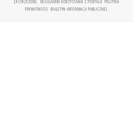
ZASTRZEŻONE.
REGULAMIN KORZYSTANIA Z PORTALU
POLITYKA
PRYWATNOŚCI
BIULETYN INFORMACJI PUBLICZNEJ