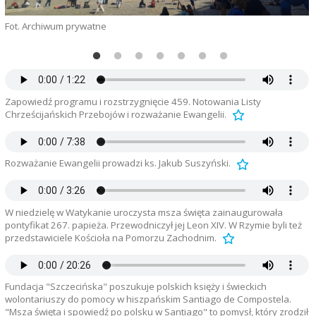
Fot. Archiwum prywatne
F
Zapowiedź programu i rozstrzygnięcie 459. Notowania Listy
Chrześcijańskich Przebojów i rozważanie Ewangelii.
Rozważanie Ewangelii prowadzi ks. Jakub Suszyński.
W niedzielę w Watykanie uroczysta msza święta zainaugurowała
pontyfikat 267. papieża. Przewodniczył jej Leon XIV. W Rzymie byli też
przedstawiciele Kościoła na Pomorzu Zachodnim.
Fundacja "Szczecińska" poszukuje polskich księży i świeckich
wolontariuszy do pomocy w hiszpańskim Santiago de Compostela.
"Msza święta i spowiedź po polsku w Santiago" to pomysł, który zrodził