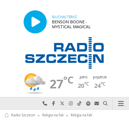
SŁUCHAJ TERAZ
BENSON BOONE -
MYSTICAL MAGICAL
°C
jutro
pojutrze
27
°C
°C
20
24
Najlepiej po prostu do nas zadzwoń
Odwiedź nas na Facebook-u
Odwiedź nas na X
Odwiedź nas na Instagram-ie
Odwiedź nas na TikTok-u
Szukaj nas na Spotify
Wyślij do nas w
Szukaj
Radio Szczecin
»
Religia na fali
»
Religia na fali