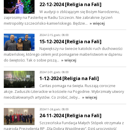
22-12-2024 [Religia na Fali]
W audycji o zbliżającym się Bożym Narodzeniu,
zaprosimy na Pasterkę w Radiu Szczecin. Nie zabraknie życzeń
metropolity szczecińsko-kamieńskiego. Będzie…
» więcej
2024-12-15, godz. 08:00
15-12-2024 [Religia na Fali]
Największy na świecie katolicki ruch duchowości
małżeńskiej, którego celem jest pomaganie małżeństwom w dążeniu
do świętości. Tak o sobie piszą…
» więcej
2024-12-01, godz. 08:00
1-12-2024 [Religia na Fali]
Caritas pomaga na święta. Ruszają coroczne
akcje. Zaduszki Literackie w kościele na Pogodnie. Wybrzmiały utwory
nieodżałowanych artystów. Co zrobić, żeby…
» więcej
2024-11-24, godz. 08:00
24-11-2024 [Religia na Fali]
Szczecińska Fundacja Małych Stópek otrzymała z
nagrodą Prezydenta RP „Dla Dobra Wspólnego”. Dziś uroczystość