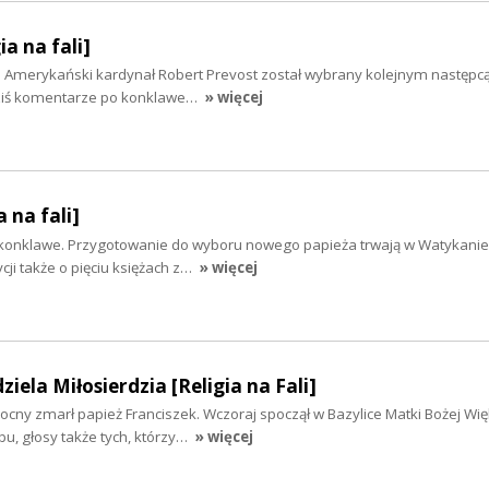
ia na fali]
merykański kardynał Robert Prevost został wybrany kolejnym następcą 
 Dziś komentarze po konklawe…
» więcej
 na fali]
 konklawe. Przygotowanie do wyboru nowego papieża trwają w Watykanie.
cji także o pięciu księżach z…
» więcej
ziela Miłosierdzia [Religia na Fali]
cny zmarł papież Franciszek. Wczoraj spoczął w Bazylice Matki Bożej Wię
bu, głosy także tych, którzy…
» więcej