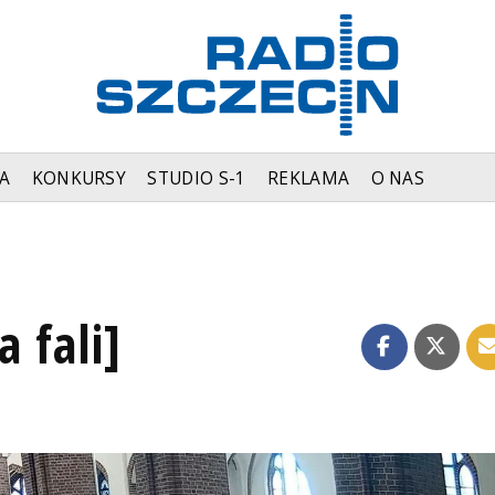
A
KONKURSY
STUDIO S-1
REKLAMA
O NAS
a fali]