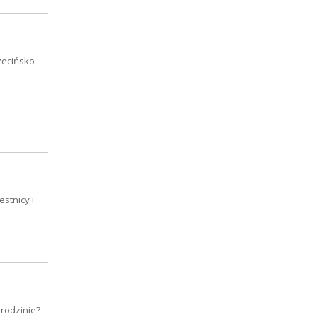
zecińsko-
stnicy i
rodzinie?