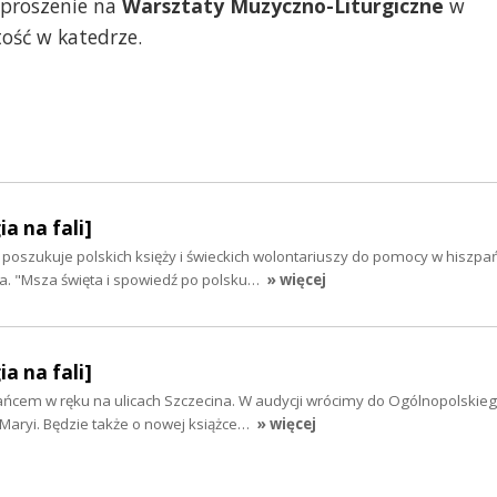
aproszenie na
Warsztaty Muzyczno-Liturgiczne
w
tość w katedrze.
ia na fali]
 poszukuje polskich księży i świeckich wolontariuszy do pomocy w hiszp
. "Msza święta i spowiedź po polsku…
» więcej
ia na fali]
ańcem w ręku na ulicach Szczecina. W audycji wrócimy do Ogólnopolskie
aryi. Będzie także o nowej książce…
» więcej