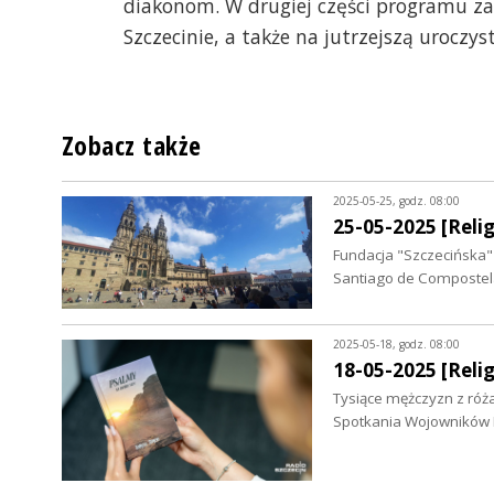
diakonom. W drugiej części programu z
Szczecinie, a także na jutrzejszą uroczys
Zobacz także
2025-05-25, godz. 08:00
25-05-2025 [Relig
Fundacja "Szczecińska"
Santiago de Compostela
2025-05-18, godz. 08:00
18-05-2025 [Relig
Tysiące mężczyzn z róż
Spotkania Wojowników M