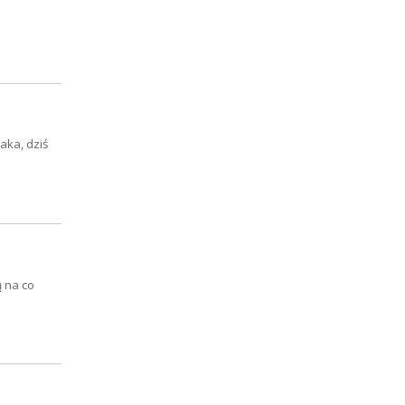
aka, dziś
ą na co