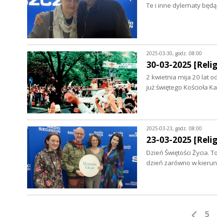
Te i inne dylematy będ
2025-03-30, godz. 08:00
30-03-2025 [Relig
2 kwietnia mija 20 lat 
już świętego Kościoła K
2025-03-23, godz. 08:00
23-03-2025 [Relig
Dzień Świętości Życia. T
dzień zarówno w kierun
5