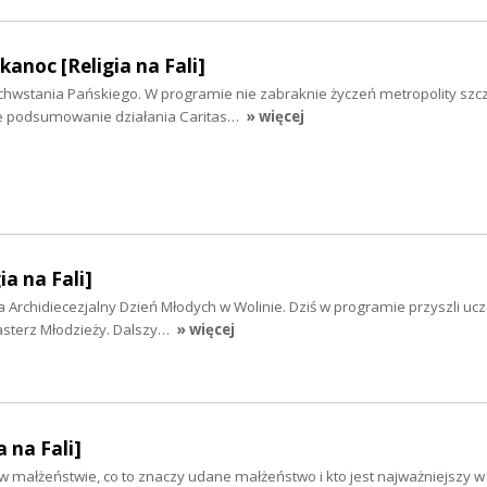
kanoc [Religia na Fali]
chwstania Pańskiego. W programie nie zabraknie życzeń metropolity szc
że podsumowanie działania Caritas…
» więcej
ia na Fali]
a Archidiecezjalny Dzień Młodych w Wolinie. Dziś w programie przyszli ucze
asterz Młodzieży. Dalszy…
» więcej
a na Fali]
 małżeństwie, co to znaczy udane małżeństwo i kto jest najważniejszy w 