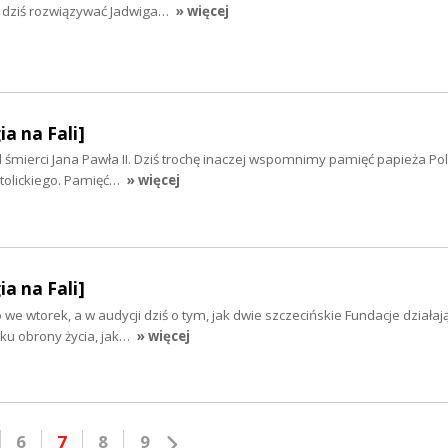
ą dziś rozwiązywać Jadwiga…
» więcej
ia na Fali]
od śmierci Jana Pawła II. Dziś trochę inaczej wspomnimy pamięć papieża Pol
atolickiego. Pamięć…
» więcej
ia na Fali]
o we wtorek, a w audycji dziś o tym, jak dwie szczecińskie Fundacje działaj
ku obrony życia, jak…
» więcej
6
7
8
9