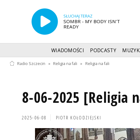
SŁUCHAJ TERAZ
SOMBR - MY BODY ISN'T
READY
WIADOMOŚCI
PODCASTY
MUZYK
Radio Szczecin
»
Religia na fali
»
Religia na fali
8-06-2025 [Religia n
2025-06-08
PIOTR KOŁODZIEJSKI