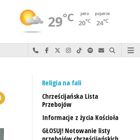
°C
jutro
pojutrze
29
°C
°C
20
24
Najlepiej po prostu do nas zadzwoń
Odwiedź nas na Facebook-u
Odwiedź nas na X
Odwiedź nas na Instagram-ie
Odwiedź nas na TikTok-u
Szukaj nas na Spotify
Wyślij do nas 
Szukaj
Religia na fali
Chrześcijańska Lista
Przebojów
Informacje z życia Kościoła
GŁOSUJ! Notowanie listy
przebojów chrześcijańskich