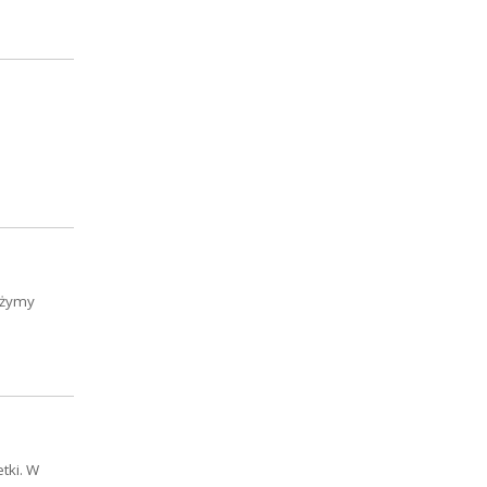
liżymy
tki. W