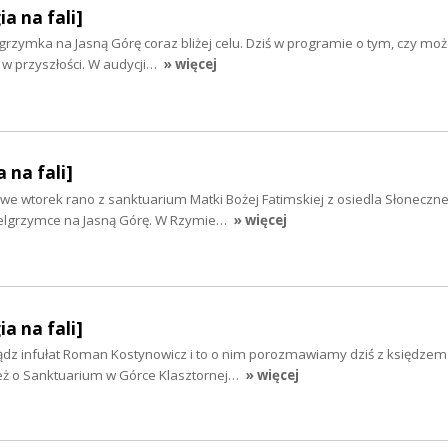
ia na fali]
grzymka na Jasną Górę coraz bliżej celu. Dziś w programie o tym, czy moż
 w przyszłości. W audycji…
» więcej
 na fali]
we wtorek rano z sanktuarium Matki Bożej Fatimskiej z osiedla Słoneczn
Pielgrzymce na Jasną Górę. W Rzymie…
» więcej
ia na fali]
iądz infułat Roman Kostynowicz i to o nim porozmawiamy dziś z księdze
 o Sanktuarium w Górce Klasztornej…
» więcej