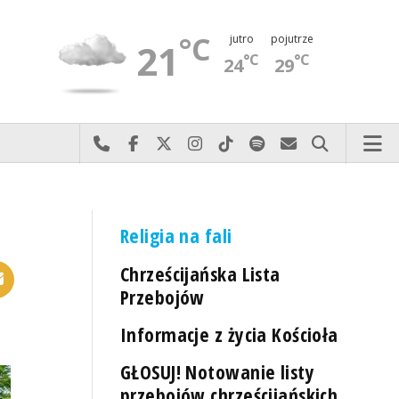
°C
jutro
pojutrze
21
°C
°C
24
29
Najlepiej po prostu do nas zadzwoń
Odwiedź nas na Facebook-u
Odwiedź nas na X
Odwiedź nas na Instagram-ie
Odwiedź nas na TikTok-u
Szukaj nas na Spotify
Wyślij do nas 
Szukaj
Religia na fali
Chrześcijańska Lista
Przebojów
Informacje z życia Kościoła
GŁOSUJ! Notowanie listy
przebojów chrześcijańskich