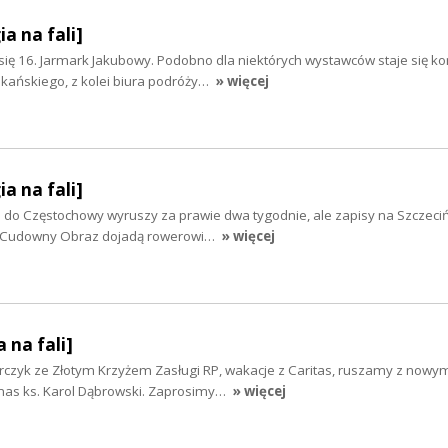
ia na fali]
się 16. Jarmark Jakubowy. Podobno dla niektórych wystawców staje się k
ańskiego, z kolei biura podróży…
» więcej
ia na fali]
 do Częstochowy wyruszy za prawie dwa tygodnie, ale zapisy na Szczeciń
 Cudowny Obraz dojadą rowerowi…
» więcej
 na fali]
czyk ze Złotym Krzyżem Zasługi RP, wakacje z Caritas, ruszamy z nowy
 nas ks. Karol Dąbrowski. Zaprosimy…
» więcej