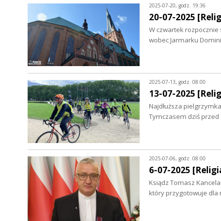
2025-07-20, godz. 19:36
20-07-2025 [Relig
W czwartek rozpocznie 
wobec Jarmarku Dominik
2025-07-13, godz. 08:00
13-07-2025 [Relig
Najdłuższa pielgrzymka
Tymczasem dziś przed
2025-07-06, godz. 08:00
6-07-2025 [Religia
Ksiądz Tomasz Kancelar
który przygotowuje dla