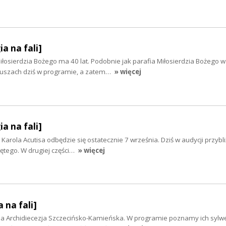
ia na fali]
łosierdzia Bożego ma 40 lat. Podobnie jak parafia Miłosierdzia Bożego w
leuszach dziś w programie, a zatem…
» więcej
ia na fali]
Karola Acutisa odbędzie się ostatecznie 7 września. Dziś w audycji przyb
ętego. W drugiej części…
» więcej
 na fali]
 Archidiecezja Szczecińsko-Kamieńska. W programie poznamy ich sylwe