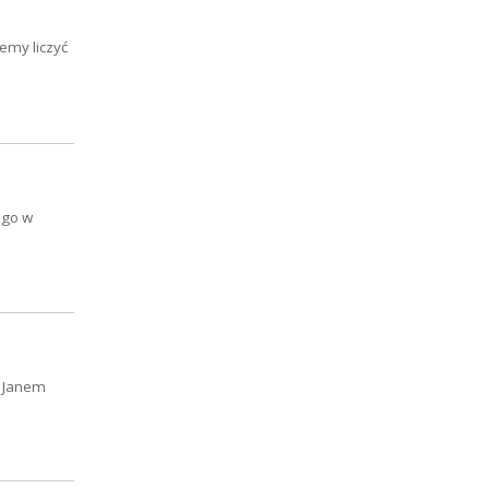
emy liczyć
ego w
m Janem