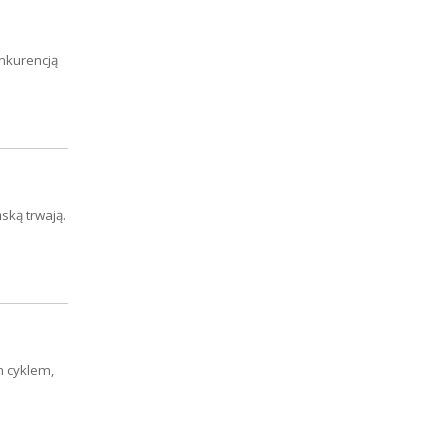
onkurencją
ską trwają.
m cyklem,