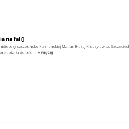
ia na fali]
hidiecezji szczecińsko-kamieńskiej Marian Błażej Kruszyłowicz. Szczecińs
órę dotarła do celu…
» więcej