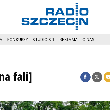
A
KONKURSY
STUDIO S-1
REKLAMA
O NAS
na fali]