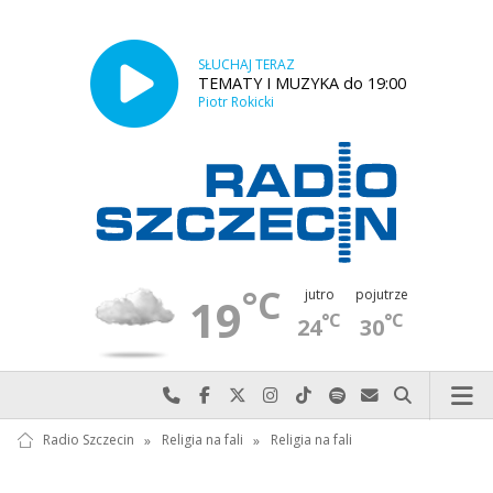
SŁUCHAJ TERAZ
TEMATY I MUZYKA do 19:00
Piotr Rokicki
°C
jutro
pojutrze
19
°C
°C
24
30
Najlepiej po prostu do nas zadzwoń
Odwiedź nas na Facebook-u
Odwiedź nas na X
Odwiedź nas na Instagram-ie
Odwiedź nas na TikTok-u
Szukaj nas na Spotify
Wyślij do nas w
Szukaj
Radio Szczecin
»
Religia na fali
»
Religia na fali