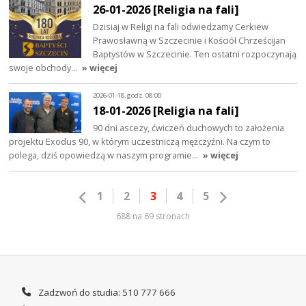
26-01-2026 [Religia na fali]
Dzisiaj w Religi na fali odwiedzamy Cerkiew
Prawosławną w Szczecinie i Kościół Chrześcijan
Baptystów w Szczecinie. Ten ostatni rozpoczynają
swoje obchody…
» więcej
2026-01-18, godz. 08:00
18-01-2026 [Religia na fali]
90 dni ascezy, ćwiczeń duchowych to założenia
projektu Exodus 90, w którym uczestniczą mężczyźni. Na czym to
polega, dziś opowiedzą w naszym programie…
» więcej
1
2
3
4
5
688 na 69 stronach
Zadzwoń do studia: 510 777 666