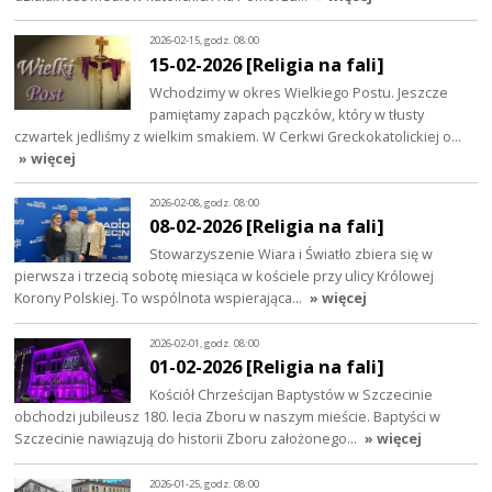
2026-02-15, godz. 08:00
15-02-2026 [Religia na fali]
Wchodzimy w okres Wielkiego Postu. Jeszcze
pamiętamy zapach pączków, który w tłusty
czwartek jedliśmy z wielkim smakiem. W Cerkwi Greckokatolickiej o…
» więcej
2026-02-08, godz. 08:00
08-02-2026 [Religia na fali]
Stowarzyszenie Wiara i Światło zbiera się w
pierwsza i trzecią sobotę miesiąca w kościele przy ulicy Królowej
Korony Polskiej. To wspólnota wspierająca…
» więcej
2026-02-01, godz. 08:00
01-02-2026 [Religia na fali]
Kościół Chrześcijan Baptystów w Szczecinie
obchodzi jubileusz 180. lecia Zboru w naszym mieście. Baptyści w
Szczecinie nawiązują do historii Zboru założonego…
» więcej
2026-01-25, godz. 08:00