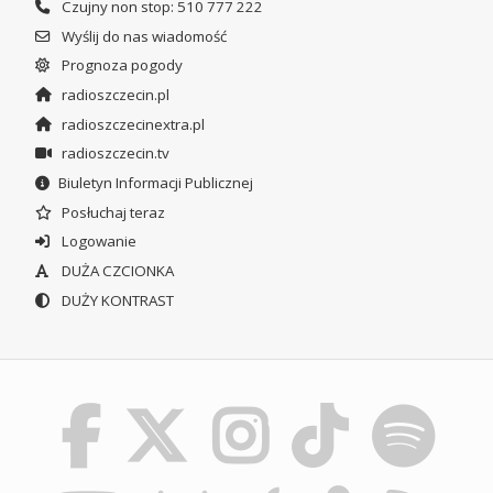
Czujny non stop: 510 777 222
Wyślij do nas wiadomość
Prognoza pogody
radioszczecin.pl
radioszczecinextra.pl
radioszczecin.tv
Biuletyn Informacji Publicznej
Posłuchaj teraz
Logowanie
DUŻA CZCIONKA
DUŻY KONTRAST