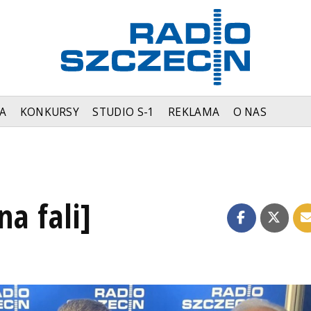
A
KONKURSY
STUDIO S-1
REKLAMA
O NAS
na fali]