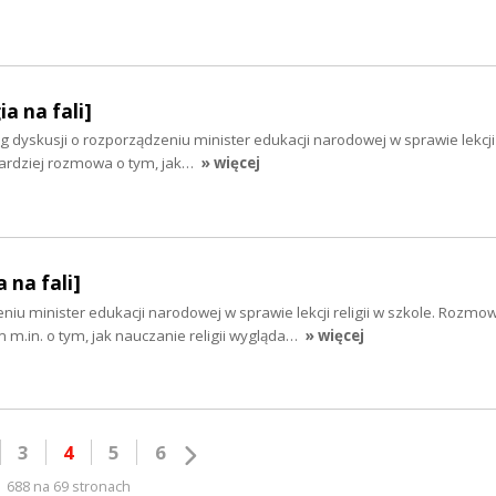
ia na fali]
ąg dyskusji o rozporządzeniu minister edukacji narodowej w sprawie lekcji r
ardziej rozmowa o tym, jak…
» więcej
 na fali]
niu minister edukacji narodowej w sprawie lekcji religii w szkole. Rozmo
m.in. o tym, jak nauczanie religii wygląda…
» więcej
3
4
5
6
688 na 69 stronach