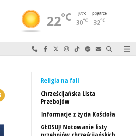
°C
jutro
pojutrze
22
°C
°C
30
32
Najlepiej po prostu do nas zadzwoń
Odwiedź nas na Facebook-u
Odwiedź nas na X
Odwiedź nas na Instagram-ie
Odwiedź nas na TikTok-u
Szukaj nas na Spotify
Wyślij do nas 
Szukaj
Religia na fali
Chrześcijańska Lista
Przebojów
Informacje z życia Kościoła
GŁOSUJ! Notowanie listy
przebojów chrześcijańskich