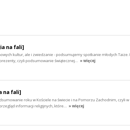
ia na fali]
owych kultur, ale i zwiedzanie - podsumujemy spotkanie młodych Taize.
 prezenty, czyli podsumowanie świątecznej…
» więcej
 na fali]
odsumowanie roku w Kościele na świecie i na Pomorzu Zachodnim, czyli w
przegląd informacji religijnych, które…
» więcej