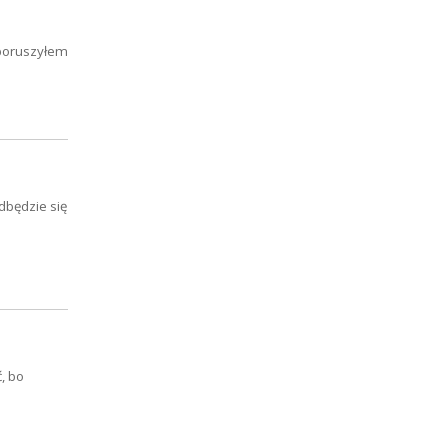
 poruszyłem
dbędzie się
, bo