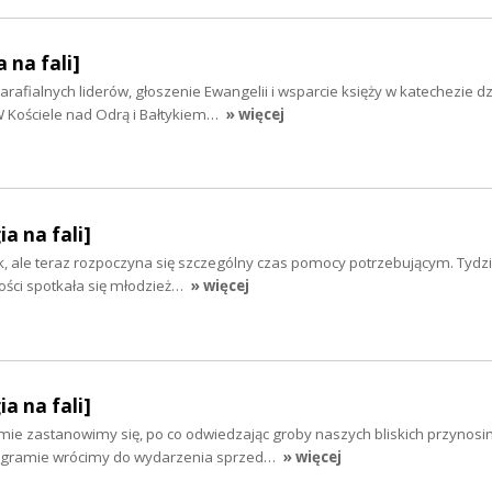
 na fali]
afialnych liderów, głoszenie Ewangelii i wsparcie księży w katechezie dzi
W Kościele nad Odrą i Bałtykiem…
» więcej
ia na fali]
k, ale teraz rozpoczyna się szczególny czas pomocy potrzebującym. Tyd
ości spotkała się młodzież…
» więcej
ia na fali]
mie zastanowimy się, po co odwiedzając groby naszych bliskich przynosi
ogramie wrócimy do wydarzenia sprzed…
» więcej