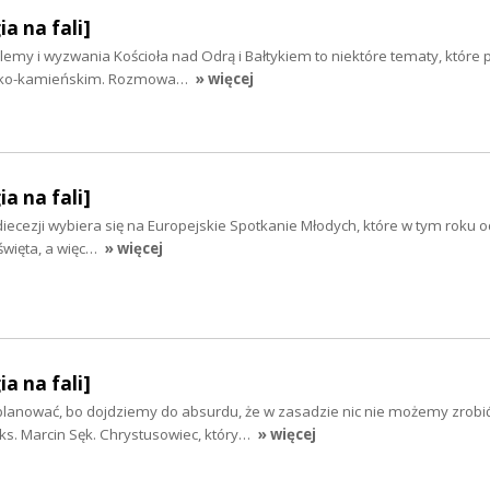
ia na fali]
blemy i wyzwania Kościoła nad Odrą i Bałtykiem to niektóre tematy, które
ińsko-kamieńskim. Rozmowa…
» więcej
ia na fali]
diecezji wybiera się na Europejskie Spotkanie Młodych, które w tym roku o
 święta, a więc…
» więcej
ia na fali]
 planować, bo dojdziemy do absurdu, że w zasadzie nic nie możemy zrobić
s. Marcin Sęk. Chrystusowiec, który…
» więcej