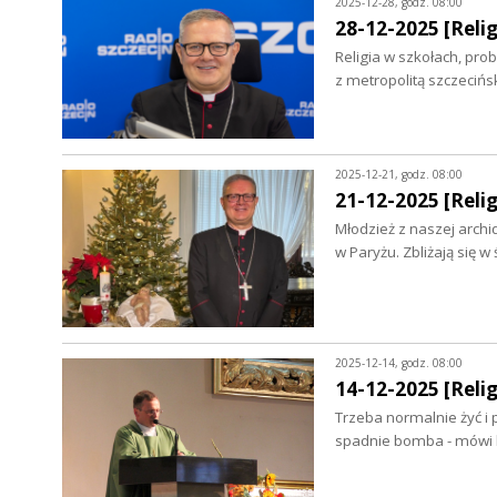
2025-12-28, godz. 08:00
28-12-2025 [Relig
Religia w szkołach, pro
z metropolitą szczec
2025-12-21, godz. 08:00
21-12-2025 [Relig
Młodzież z naszej archi
w Paryżu. Zbliżają się w
2025-12-14, godz. 08:00
14-12-2025 [Relig
Trzeba normalnie żyć i
spadnie bomba - mówi k