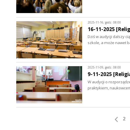
2025-11-16, godz. 08:00
16-11-2025 [Relig
Dziś w audycji dalszy ci
szkole, a może nawet b
2025-11-09, godz. 08:00
9-11-2025 [Religia
W audycji o rozporządze
praktykiem, naukowcem 
2