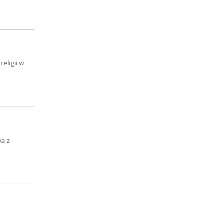
eligii w
wa z