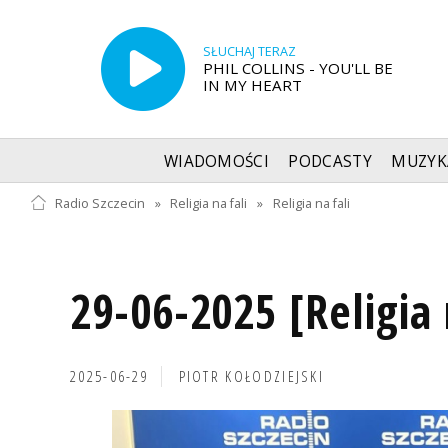
SŁUCHAJ TERAZ
PHIL COLLINS - YOU'LL BE
IN MY HEART
WIADOMOŚCI
PODCASTY
MUZYK
Radio Szczecin
»
Religia na fali
»
Religia na fali
29-06-2025 [Religia 
2025-06-29
PIOTR KOŁODZIEJSKI