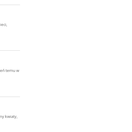
eci,
zień temu w
my kwiaty,