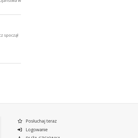
ścijaństwa w
cz spoczął
Posłuchaj teraz
Logowanie