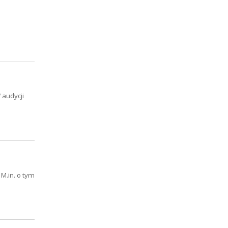
 audycji
 M.in. o tym