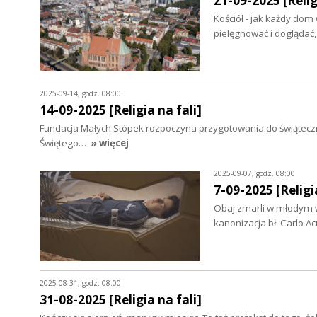
21-09-2025 [Relig
Kościół - jak każdy dom 
pielęgnować i doglądać,
2025-09-14, godz. 08:00
14-09-2025 [Religia na fali]
Fundacja Małych Stópek rozpoczyna przygotowania do świąteczny
Świętego…
» więcej
2025-09-07, godz. 08:00
7-09-2025 [Religia
Obaj zmarli w młodym w
kanonizacja bł. Carlo Ac
2025-08-31, godz. 08:00
31-08-2025 [Religia na fali]