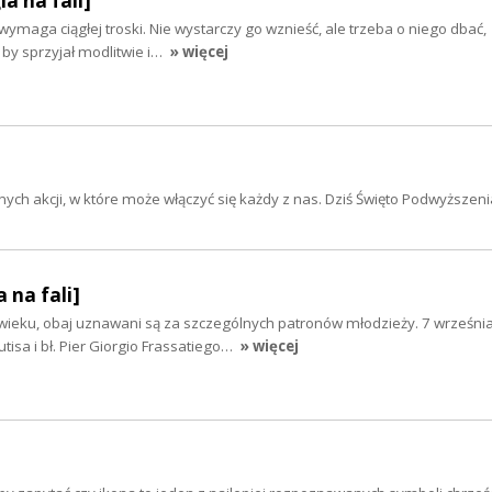
ia na fali]
wymaga ciągłej troski. Nie wystarczy go wznieść, ale trzeba o niego dbać,
 by sprzyjał modlitwie i…
» więcej
ch akcji, w które może włączyć się każdy z nas. Dziś Święto Podwyższeni
 na fali]
ieku, obaj uznawani są za szczególnych patronów młodzieży. 7 wrześni
utisa i bł. Pier Giorgio Frassatiego…
» więcej