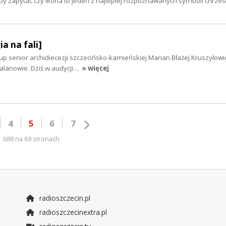
żeby zapytać czy ikona to jeden z najlepiej rozpoznawanych symboli chrze
ia na fali]
up senior archidiecezji szczecińsko-kamieńskiej Marian Błażej Kruszyłowi
lanowie. Dziś w audycji…
» więcej
4
5
6
7
688 na 69 stronach
radioszczecin.pl
radioszczecinextra.pl