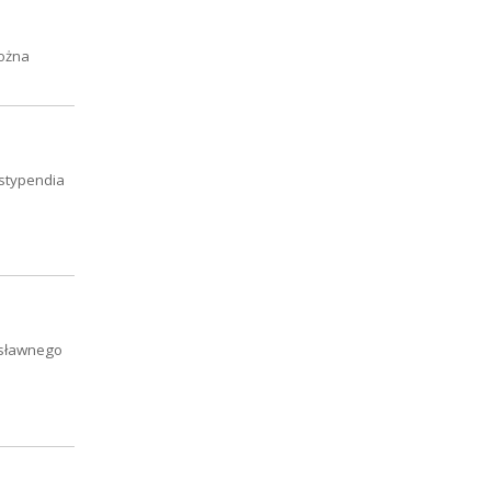
można
 stypendia
osławnego