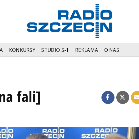
A
KONKURSY
STUDIO S-1
REKLAMA
O NAS
na fali]