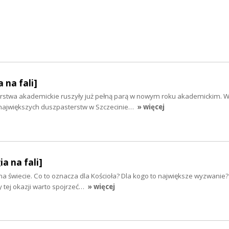
 na fali]
rstwa akademickie ruszyły już pełną parą w nowym roku akademickim. W
największych duszpasterstw w Szczecinie…
» więcej
ia na fali]
 na świecie. Co to oznacza dla Kościoła? Dla kogo to największe wyzwanie?
y tej okazji warto spojrzeć…
» więcej