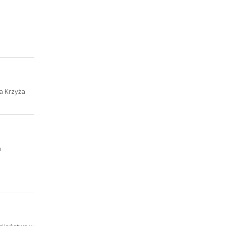
a Krzyża
a