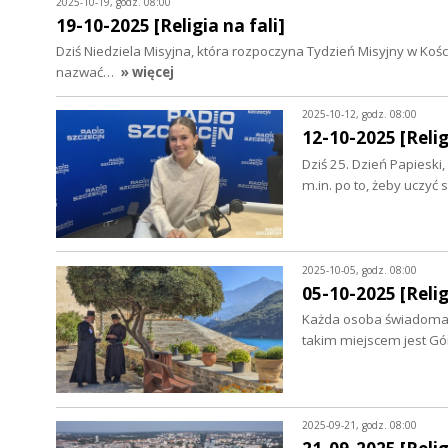
2025-10-19, godz. 08:00
19-10-2025 [Religia na fali]
Dziś Niedziela Misyjna, która rozpoczyna Tydzień Misyjny w Kośc
nazwać…
» więcej
2025-10-12, godz. 08:00
12-10-2025 [Relig
Dziś 25. Dzień Papieski
m.in. po to, żeby uczyć 
2025-10-05, godz. 08:00
05-10-2025 [Relig
Każda osoba świadoma s
takim miejscem jest Gó
2025-09-21, godz. 08:00