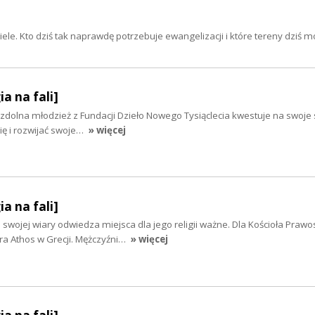
iele. Kto dziś tak naprawdę potrzebuje ewangelizacji i które tereny dziś 
ia na fali]
, zdolna młodzież z Fundacji Dzieło Nowego Tysiąclecia kwestuje na swoje
się i rozwijać swoje…
» więcej
ia na fali]
wojej wiary odwiedza miejsca dla jego religii ważne. Dla Kościoła Praw
ra Athos w Grecji. Mężczyźni…
» więcej