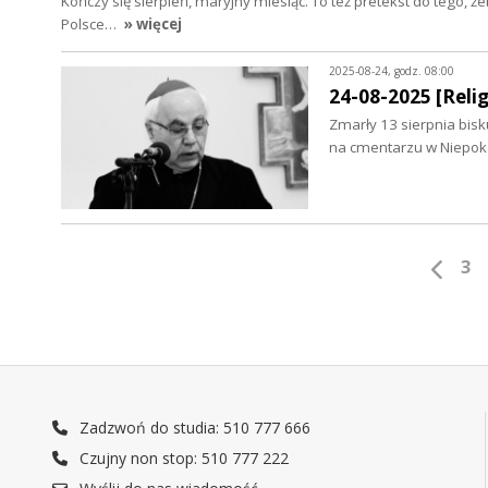
Kończy się sierpień, maryjny miesiąc. To też pretekst do tego, 
Polsce…
» więcej
2025-08-24, godz. 08:00
24-08-2025 [Relig
Zmarły 13 sierpnia bisk
na cmentarzu w Niepoka
3
Zadzwoń do studia: 510 777 666
Czujny non stop: 510 777 222