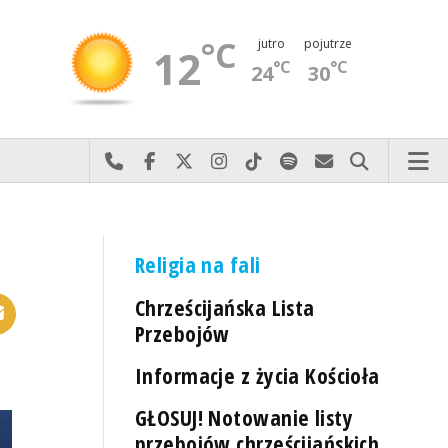
°C
jutro
pojutrze
12
°C
°C
24
30
Najlepiej po prostu do nas zadzwoń
Odwiedź nas na Facebook-u
Odwiedź nas na X
Odwiedź nas na Instagram-ie
Odwiedź nas na TikTok-u
Szukaj nas na Spotify
Wyślij do nas 
Szukaj
Religia na fali
Chrześcijańska Lista
Przebojów
Informacje z życia Kościoła
GŁOSUJ! Notowanie listy
przebojów chrześcijańskich