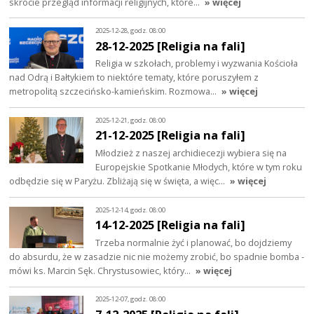
skrócie przegląd informacji religijnych, które…
» więcej
2025-12-28, godz. 08:00
28-12-2025 [Religia na fali]
Religia w szkołach, problemy i wyzwania Kościoła
nad Odrą i Bałtykiem to niektóre tematy, które poruszyłem z
metropolitą szczecińsko-kamieńskim. Rozmowa…
» więcej
2025-12-21, godz. 08:00
21-12-2025 [Religia na fali]
Młodzież z naszej archidiecezji wybiera się na
Europejskie Spotkanie Młodych, które w tym roku
odbędzie się w Paryżu. Zbliżają się w święta, a więc…
» więcej
2025-12-14, godz. 08:00
14-12-2025 [Religia na fali]
Trzeba normalnie żyć i planować, bo dojdziemy
do absurdu, że w zasadzie nic nie możemy zrobić, bo spadnie bomba -
mówi ks. Marcin Sęk. Chrystusowiec, który…
» więcej
2025-12-07, godz. 08:00