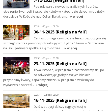
7-12-2025 [Religia na fali]
Poszukiwanie nowych parafialnych liderów,
głoszenie Ewangelii i wsparcie księży w katechezie dzieci, młodzieży i
dorosłych. W Kościele nad Odrą i Bałtykiem…
» więcej
2025-11-30, godz. 08:00
30-11-2025 [Religia na fali]
Caritas pomaga cały rok, ale teraz rozpoczyna się
szczególny czas pomocy potrzebującym. Tydzień temu w Szczecinie
na Dniu Jedności spotkała się młodzież…
» więcej
2025-11-23, godz. 08:00
23-11-2025 [Religia na fali]
Trwa listopad, w programie zastanowimy się, po
co odwiedzając groby naszych bliskich
przynosimy kwiaty, zapalamy znicze. W programie wrócimy do
wydarzenia sprzed…
» więcej
2025-11-16, godz. 08:00
16-11-2025 [Religia na fali]
Dziś w audycji dalszy ciąg dyskusji o