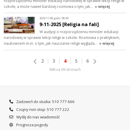
rozporządzeniu minister edukacji narodowej w sprawie lekcji religii w
szkole, a może nawet bardziej rozmowa o tym, jak…
» więcej
2025-11-09, godz. 08:00
9-11-2025 [Religia na fali]
W audycji o rozporządzeniu minister edukacji
narodowej w sprawie lekcji religii w szkole. Rozmowa z praktykiem,
naukowcem m.in. o tym, jak nauczanie religii wygląda…
» więcej
2
3
4
5
6
688 na 69 stronach
Zadzwoń do studia: 510 777 666
Czujny non stop: 510 777 222
Wyślij do nas wiadomość
Prognoza pogody