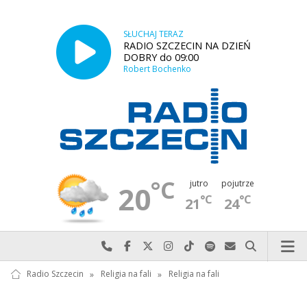
SŁUCHAJ TERAZ
RADIO SZCZECIN NA DZIEŃ
DOBRY do 09:00
Robert Bochenko
°C
jutro
pojutrze
20
°C
°C
21
24
Najlepiej po prostu do nas zadzwoń
Odwiedź nas na Facebook-u
Odwiedź nas na X
Odwiedź nas na Instagram-ie
Odwiedź nas na TikTok-u
Szukaj nas na Spotify
Wyślij do nas w
Szukaj
Radio Szczecin
»
Religia na fali
»
Religia na fali