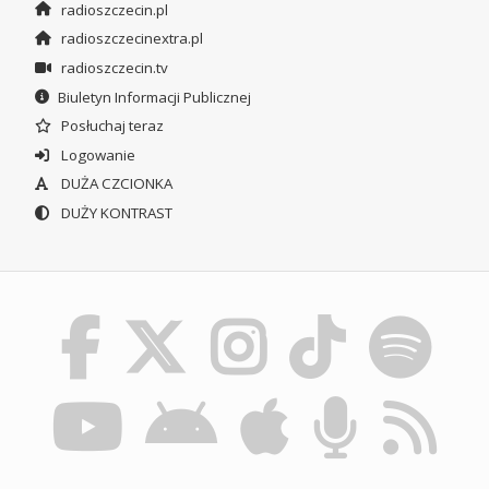
radioszczecin.pl
radioszczecinextra.pl
radioszczecin.tv
Biuletyn Informacji Publicznej
Posłuchaj teraz
Logowanie
DUŻA CZCIONKA
DUŻY KONTRAST