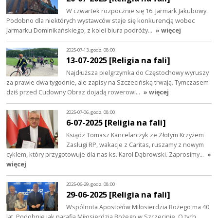
W czwartek rozpocznie się 16. Jarmark Jakubowy.
Podobno dla niektórych wystawców staje się konkurencją wobec
Jarmarku Dominikańskiego, z kolei biura podróży…
» więcej
2025-07-13, godz. 08:00
13-07-2025 [Religia na fali]
Najdłuższa pielgrzymka do Częstochowy wyruszy
za prawie dwa tygodnie, ale zapisy na Szczecińską trwają. Tymczasem
dziś przed Cudowny Obraz dojadą rowerowi…
» więcej
2025-07-06, godz. 08:00
6-07-2025 [Religia na fali]
Ksiądz Tomasz Kancelarczyk ze Złotym Krzyżem
Zasługi RP, wakacje z Caritas, ruszamy z nowym
cyklem, który przygotowuje dla nas ks. Karol Dąbrowski. Zaprosimy…
»
więcej
2025-06-29, godz. 08:00
29-06-2025 [Religia na fali]
Wspólnota Apostołów Miłosierdzia Bożego ma 40
lat. Podobnie jak parafia Miłosierdzia Bożego w Szczecinie. O tych