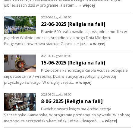
jubileuszach dziś w programie, a zatem…
» więcej
2025-06-22, godz. 08:00
22-06-2025 [Religia na fali]
Prawie 600 osób bawiło się i wspólnie modliło w
piątek w Wolinie podczas Archidiecezjalnego Dnia Młodych.
Pielgrzymka rowerowa startuje 7 lipca, ale już…
» więcej
2025-06-15, godz. 08:00
15-06-2025 [Religia na fali]
Przełożona kanonizacja Karola Acutisa odbędzie
się ostatecznie 7 września. Dziś w audycji przybliżymy sylwetkę
przyszłego świętego. W drugiej części…
» więcej
2025-06-08, godz. 08:00
8-06-2025 [Religia na fali]
Dwóch nowych księży ma Archidiecezja
Szczecińsko-Kamieńska. W programie poznamy ich sylwetki. W sobotę
metropolita szczecińsko-kamieński udzielił święceń…
» więcej