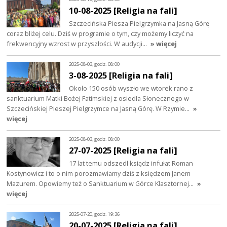
10-08-2025 [Religia na fali]
Szczecińska Piesza Pielgrzymka na Jasną Górę
coraz bliżej celu. Dziś w programie o tym, czy możemy liczyć na
frekwencyjny wzrost w przyszłości. W audycji…
» więcej
2025-08-03, godz. 08:00
3-08-2025 [Religia na fali]
Około 150 osób wyszło we wtorek rano z
sanktuarium Matki Bożej Fatimskiej z osiedla Słonecznego w
Szczecińskiej Pieszej Pielgrzymce na Jasną Górę. W Rzymie…
»
więcej
2025-08-03, godz. 08:00
27-07-2025 [Religia na fali]
17 lat temu odszedł ksiądz infułat Roman
Kostynowicz i to o nim porozmawiamy dziś z księdzem Janem
Mazurem. Opowiemy też o Sanktuarium w Górce Klasztornej…
»
więcej
2025-07-20, godz. 19:36
20-07-2025 [Religia na fali]