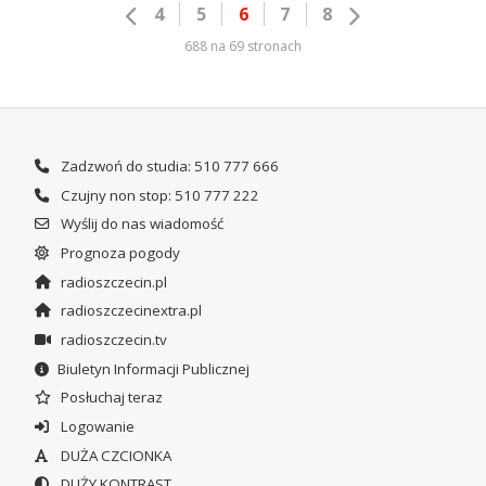
4
5
6
7
8
688 na 69 stronach
Zadzwoń do studia: 510 777 666
Czujny non stop: 510 777 222
Wyślij do nas wiadomość
Prognoza pogody
radioszczecin.pl
radioszczecinextra.pl
radioszczecin.tv
Biuletyn Informacji Publicznej
Posłuchaj teraz
Logowanie
DUŻA CZCIONKA
DUŻY KONTRAST