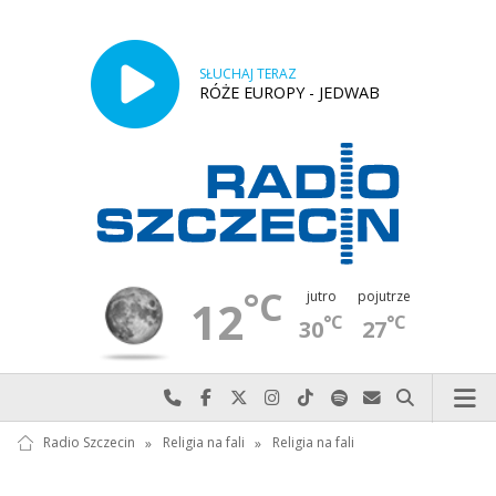
SŁUCHAJ TERAZ
RÓŻE EUROPY - JEDWAB
°C
jutro
pojutrze
12
°C
°C
30
27
Najlepiej po prostu do nas zadzwoń
Odwiedź nas na Facebook-u
Odwiedź nas na X
Odwiedź nas na Instagram-ie
Odwiedź nas na TikTok-u
Szukaj nas na Spotify
Wyślij do nas w
Szukaj
Radio Szczecin
»
Religia na fali
»
Religia na fali