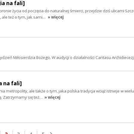
ia na fali]
bronie życia od poczęcia do naturalnej śmierci, przejdzie dziś ulicami Szc
 ale też o tym, jak sami…
» więcej
ydzień Miłosierdzia Bożego. W audycji o działalności Caritasu Archidiecezj
 na fali]
a metropolity, ale także o tym, jaka polska tradycja wciąż istnieje w wiel
ą. Zatrzymamy się też…
» więcej