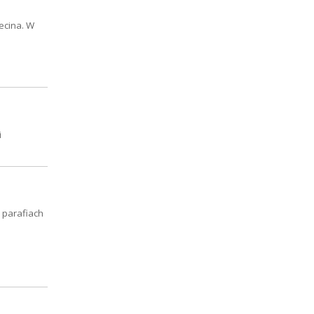
zecina. W
i
u parafiach