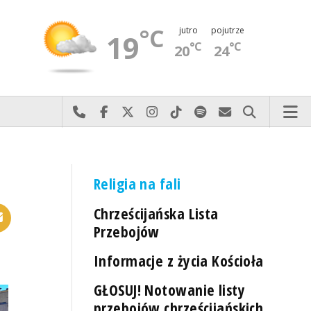
°C
jutro
pojutrze
19
°C
°C
20
24
Najlepiej po prostu do nas zadzwoń
Odwiedź nas na Facebook-u
Odwiedź nas na X
Odwiedź nas na Instagram-ie
Odwiedź nas na TikTok-u
Szukaj nas na Spotify
Wyślij do nas 
Szukaj
Religia na fali
Chrześcijańska Lista
Przebojów
Informacje z życia Kościoła
GŁOSUJ! Notowanie listy
przebojów chrześcijańskich