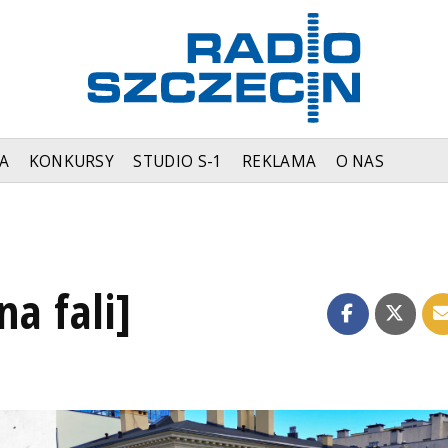
A
KONKURSY
STUDIO S-1
REKLAMA
O NAS
na fali]