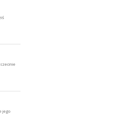
ziś
zczecinie
e jego