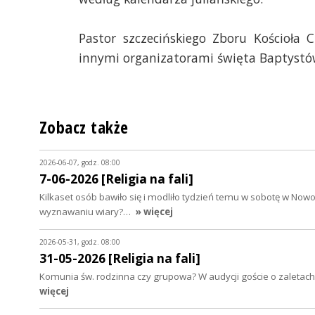
Pastor szczecińskiego Zboru Kościoła 
innymi organizatorami święta Baptystó
Zobacz także
2026-06-07, godz. 08:00
7-06-2026 [Religia na fali]
Kilkaset osób bawiło się i modliło tydzień temu w sobotę w No
wyznawaniu wiary?…
» więcej
2026-05-31, godz. 08:00
31-05-2026 [Religia na fali]
Komunia św. rodzinna czy grupowa? W audycji goście o zaletac
więcej