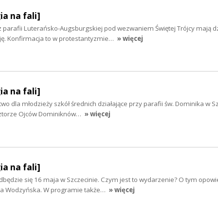
ia na fali]
z parafii Luterańsko-Augsburgskiej pod wezwaniem Świętej Trójcy mają d
ję. Konfirmacja to w protestantyzmie…
» więcej
ia na fali]
wo dla młodzieży szkół średnich działające przy parafii św. Dominika w S
lasztorze Ojców Dominiknów…
» więcej
ia na fali]
dbędzie się 16 maja w Szczecinie. Czym jest to wydarzenie? O tym opowi
ka Wodzyńska. W programie także…
» więcej