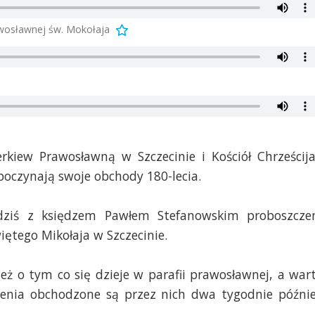
wosławnej św. Mokołaja
erkiew Prawosławną w Szczecinie i Kościół Chrześcij
poczynają swoje obchody 180-lecia.
 dziś z księdzem Pawłem Stefanowskim proboszcz
ętego Mikołaja w Szczecinie.
ż o tym co się dzieje w parafii prawosławnej, a war
enia obchodzone są przez nich dwa tygodnie późnie