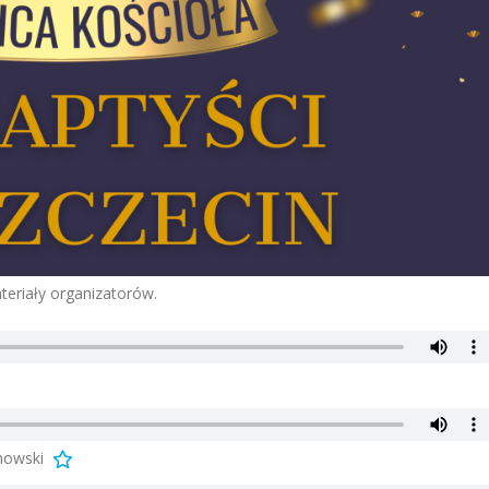
teriały organizatorów.
anowski