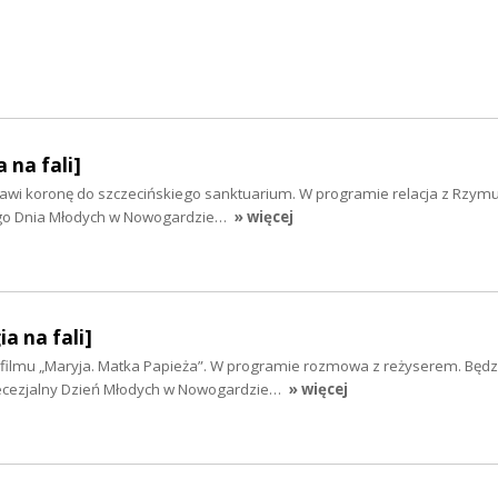
 na fali]
ławi koronę do szczecińskiego sanktuarium. W programie relacja z Rzy
nego Dnia Młodych w Nowogardzie…
» więcej
ia na fali]
filmu „Maryja. Matka Papieża”. W programie rozmowa z reżyserem. Będz
iecezjalny Dzień Młodych w Nowogardzie…
» więcej