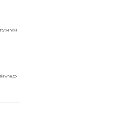
 stypendia
osławnego