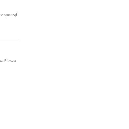
cz spoczął
ka Piesza