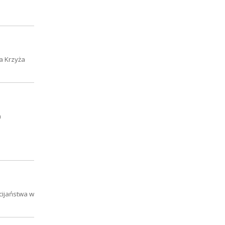
a Krzyża
a
ścijaństwa w