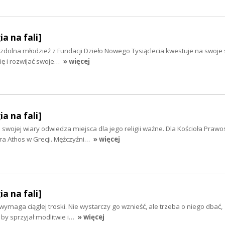
ia na fali]
, zdolna młodzież z Fundacji Dzieło Nowego Tysiąclecia kwestuje na swoje
się i rozwijać swoje…
» więcej
ia na fali]
wojej wiary odwiedza miejsca dla jego religii ważne. Dla Kościoła Praw
ra Athos w Grecji. Mężczyźni…
» więcej
ia na fali]
wymaga ciągłej troski. Nie wystarczy go wznieść, ale trzeba o niego dbać,
 by sprzyjał modlitwie i…
» więcej