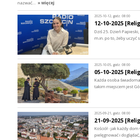
nazwać…
» więcej
2025-10-12, godz. 08:00
12-10-2025 [Relig
Dziś 25. Dzień Papieski
m.in. po to, żeby uczyć 
2025-10-05, godz. 08:00
05-10-2025 [Relig
Każda osoba świadoma s
takim miejscem jest Gó
2025-09-21, godz. 08:00
21-09-2025 [Relig
Kościół - jak każdy dom 
pielęgnować i doglądać,