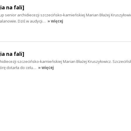
ia na fali]
up senior archidiecezji szczecińsko-kamieńskiej Marian Błażej Kruszyłowi
lanowie. Dziś w audycji…
» więcej
ia na fali]
hidiecezji szczecińsko-kamieńskiej Marian Błażej Kruszyłowicz. Szczecińs
órę dotarła do celu…
» więcej