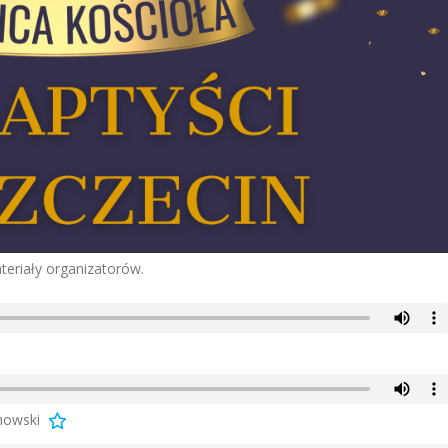
teriały organizatorów.
anowski