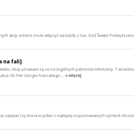
ch akcji, w które może włączyć się każdy z nas. Dziś Święto Podwyższeni
 na fali]
ieku, obaj uznawani są za szczególnych patronów młodzieży. 7 wrześni
utisa i bł. Pier Giorgio Frassatiego…
» więcej
żeby zapytać czy ikona to jeden z najlepiej rozpoznawanych symboli chrze