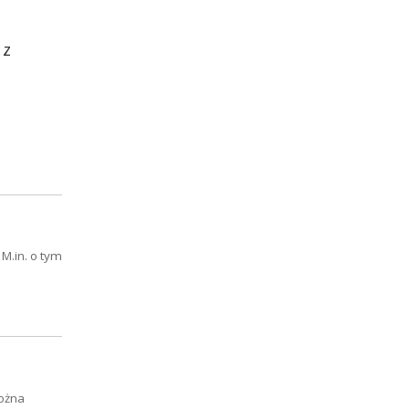
 z
 M.in. o tym
można