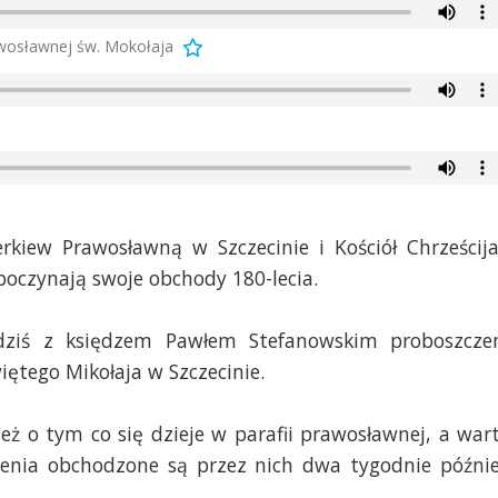
wosławnej św. Mokołaja
erkiew Prawosławną w Szczecinie i Kościół Chrześcij
poczynają swoje obchody 180-lecia.
 dziś z księdzem Pawłem Stefanowskim proboszcz
ętego Mikołaja w Szczecinie.
ż o tym co się dzieje w parafii prawosławnej, a war
enia obchodzone są przez nich dwa tygodnie późnie