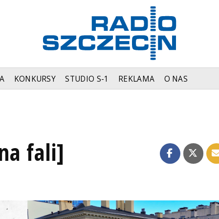
A
KONKURSY
STUDIO S-1
REKLAMA
O NAS
na fali]