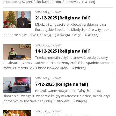
metropolitą szczecińsko-kamieńskim. Rozmowa…
» więcej
2025-12-21, godz. 08:00
21-12-2025 [Religia na fali]
Młodzież z naszej archidiecezji wybiera się na
Europejskie Spotkanie Młodych, które w tym roku
odbędzie się w Paryżu. Zbliżają się w święta, a więc…
» więcej
2025-12-14, godz. 08:00
14-12-2025 [Religia na fali]
Trzeba normalnie żyć i planować, bo dojdziemy
do absurdu, że w zasadzie nic nie możemy zrobić, bo spadnie bomba -
mówi ks. Marcin Sęk. Chrystusowiec, który…
» więcej
2025-12-07, godz. 08:00
7-12-2025 [Religia na fali]
Poszukiwanie nowych parafialnych liderów,
głoszenie Ewangelii i wsparcie księży w katechezie dzieci, młodzieży i
dorosłych. W Kościele nad Odrą i Bałtykiem…
» więcej
2025-11-30, godz. 08:00