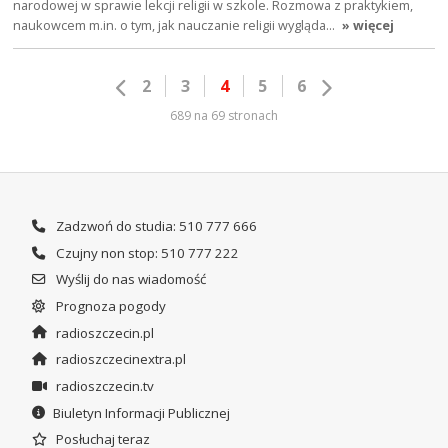
narodowej w sprawie lekcji religii w szkole. Rozmowa z praktykiem,
naukowcem m.in. o tym, jak nauczanie religii wygląda…
» więcej
2
3
4
5
6
689 na 69 stronach
Zadzwoń do studia: 510 777 666
Czujny non stop: 510 777 222
Wyślij do nas wiadomość
Prognoza pogody
radioszczecin.pl
radioszczecinextra.pl
radioszczecin.tv
Biuletyn Informacji Publicznej
Posłuchaj teraz