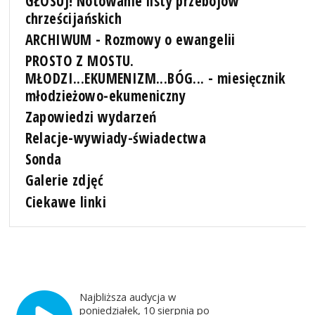
GŁOSUJ! Notowanie listy przebojów
chrześcijańskich
ARCHIWUM - Rozmowy o ewangelii
PROSTO Z MOSTU.
MŁODZI...EKUMENIZM...BÓG... - miesięcznik
młodzieżowo-ekumeniczny
Zapowiedzi wydarzeń
Relacje-wywiady-świadectwa
Sonda
Galerie zdjęć
Ciekawe linki
Najbliższa audycja w
poniedziałek, 10 sierpnia po