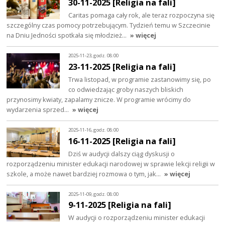
30-11-2025 [Religia na fali]
Caritas pomaga cały rok, ale teraz rozpoczyna się
szczególny czas pomocy potrzebującym. Tydzień temu w Szczecinie
na Dniu Jedności spotkała się młodzież…
» więcej
2025-11-23, godz. 08:00
23-11-2025 [Religia na fali]
Trwa listopad, w programie zastanowimy się, po
co odwiedzając groby naszych bliskich
przynosimy kwiaty, zapalamy znicze. W programie wrócimy do
wydarzenia sprzed…
» więcej
2025-11-16, godz. 08:00
16-11-2025 [Religia na fali]
Dziś w audycji dalszy ciąg dyskusji o
rozporządzeniu minister edukacji narodowej w sprawie lekcji religii w
szkole, a może nawet bardziej rozmowa o tym, jak…
» więcej
2025-11-09, godz. 08:00
9-11-2025 [Religia na fali]
W audycji o rozporządzeniu minister edukacji