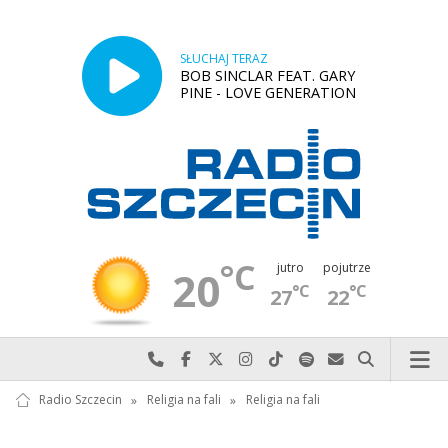
SŁUCHAJ TERAZ
BOB SINCLAR FEAT. GARY
PINE - LOVE GENERATION
°C
jutro
pojutrze
20
°C
°C
27
22
Najlepiej po prostu do nas zadzwoń
Odwiedź nas na Facebook-u
Odwiedź nas na X
Odwiedź nas na Instagram-ie
Odwiedź nas na TikTok-u
Szukaj nas na Spotify
Wyślij do nas w
Szukaj
Radio Szczecin
»
Religia na fali
»
Religia na fali