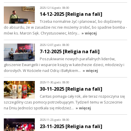
2025-12-14, godz. 08:00
14-12-2025 [Religia na fali]
Trzeba normalnie żyć i planować, bo dojdziemy
do absurdu, że w zasadzie nic nie możemy zrobić, bo spadnie bomba -
mówi ks. Marcin Sęk. Chrystusowiec, który…
» więcej
2025-12-07, godz. 08:00
7-12-2025 [Religia na fali]
Poszukiwanie nowych parafialnych liderów,
głoszenie Ewangelii i wsparcie księży w katechezie dzieci, młodzieży i
dorosłych. W Kościele nad Odrą i Bałtykiem…
» więcej
2025-11-30, godz. 08:00
30-11-2025 [Religia na fali]
Caritas pomaga cały rok, ale teraz rozpoczyna się
szczególny czas pomocy potrzebującym. Tydzień temu w Szczecinie
na Dniu Jedności spotkała się młodzież…
» więcej
2025-11-23, godz. 08:00
23-11-2025 [Religia na fali]