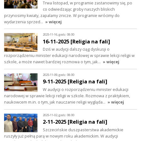
Trwa listopad, w programie zastanowimy się, po
co odwiedzając groby naszych bliskich
przynosimy kwiaty, zapalamy znicze. W programie wrócimy do
wydarzenia sprzed…
» więcej
2025-11-16, godz. 08:00
16-11-2025 [Religia na fali]
Dziś w audycji dalszy ciąg dyskusji o
rozporządzeniu minister edukacji narodowej w sprawie lekcji religii w
szkole, a może nawet bardziej rozmowa o tym, jak…
» więcej
2025-11-09, godz. 08:00
9-11-2025 [Religia na fali]
W audycji o rozporządzeniu minister edukacji
narodowej w sprawie lekcji religii w szkole. Rozmowa z praktykiem,
naukowcem m.in. o tym, jak nauczanie religii wygląda…
» więcej
2025-11-02, godz. 08:00
2-11-2025 [Religia na fali]
Szczecińskie duszpasterstwa akademickie
ruszyły już pełną parą w nowym roku akademickim. W audycji