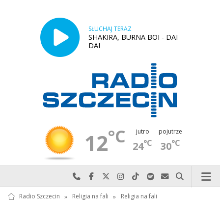
SŁUCHAJ TERAZ
SHAKIRA, BURNA BOI - DAI
DAI
°C
jutro
pojutrze
12
°C
°C
24
30
Najlepiej po prostu do nas zadzwoń
Odwiedź nas na Facebook-u
Odwiedź nas na X
Odwiedź nas na Instagram-ie
Odwiedź nas na TikTok-u
Szukaj nas na Spotify
Wyślij do nas w
Szukaj
Radio Szczecin
»
Religia na fali
»
Religia na fali