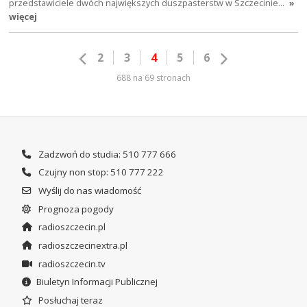
przedstawiciele dwóch największych duszpasterstw w Szczecinie…
»
więcej
2
3
4
5
6
688 na 69 stronach
Zadzwoń do studia: 510 777 666
Czujny non stop: 510 777 222
Wyślij do nas wiadomość
Prognoza pogody
radioszczecin.pl
radioszczecinextra.pl
radioszczecin.tv
Biuletyn Informacji Publicznej
Posłuchaj teraz