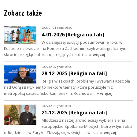
Zobacz także
2026-01-04, godz. 08:00
4-01-2026 [Religia na fali]
W dzisiejszej audycji podsumowanie roku w
Kościele na świecie i na Pomorzu Zachodnim, czyli w telegraficznym
skrócie przegląd informacji religijnych, które…
» więcej
2025-12-28, godz. 08:00
28-12-2025 [Religia na fali]
Religia w szkołach, problemy i wyzwania Kościoła
nad Odrą i Bałtykiem to niektóre tematy, które poruszyłem z
metropolitą szczecińsko-kamieńskim. Rozmowa…
» więcej
2025-12-21, godz. 08:00
21-12-2025 [Religia na fali]
Młodzież z naszej archidiecezji wybiera się na
Europejskie Spotkanie Młodych, które w tym roku
odbędzie się w Paryżu. Zbliżają się w święta, a więc…
» więcej