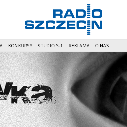
A
KONKURSY
STUDIO S-1
REKLAMA
O NAS