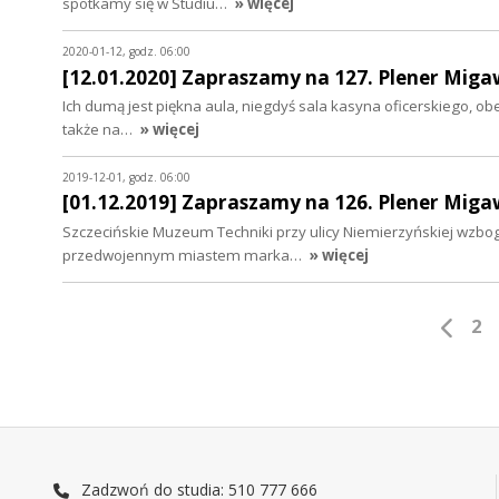
spotkamy się w Studiu…
» więcej
2020-01-12, godz. 06:00
[12.01.2020] Zapraszamy na 127. Plener Miga
Ich dumą jest piękna aula, niegdyś sala kasyna oficerskiego, o
także na…
» więcej
2019-12-01, godz. 06:00
[01.12.2019] Zapraszamy na 126. Plener Miga
Szczecińskie Muzeum Techniki przy ulicy Niemierzyńskiej wzboga
przedwojennym miastem marka…
» więcej
2
Zadzwoń do studia: 510 777 666