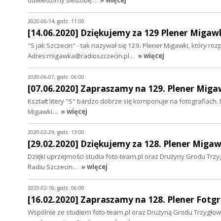
odwiedzimy siedzibę…
» więcej
2020-06-14, godz. 11:00
[14.06.2020] Dziękujemy za 129 Plener Migawk
"S jak Szczecin" - tak nazywał się 129. Plener Migawki, który r
Adres:migawka@radioszczecin.pl…
» więcej
2020-06-07, godz. 06:00
[07.06.2020] Zapraszamy na 129. Plener Migawk
Kształt litery "S" bardzo dobrze się komponuje na fotografiach. 
Migawki…
» więcej
2020-02-29, godz. 13:00
[29.02.2020] Dziękujemy za 128. Plener Migaw
Dzięki uprzejmości studia foto-team.pl oraz Drużyny Grodu Trz
Radiu Szczecin…
» więcej
2020-02-16, godz. 06:00
[16.02.2020] Zapraszamy na 128. Plener Fotg
Wspólnie ze studiem foto-team.pl oraz Drużyną Grodu Trzygłow