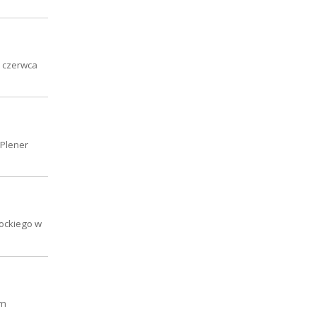
9 czerwca
 Plener
rockiego w
em