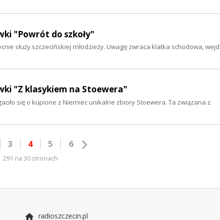
wki "Powrót do szkoły"
becnie służy szczecińskiej młodzieży. Uwagę zwraca klatka schodowa, wej
wki "Z klasykiem na Stoewera"
ciło się o kupione z Niemiec unikalne zbiory Stoewera. Ta związana z
3
4
5
6
291 na 30 stronach
radioszczecin.pl