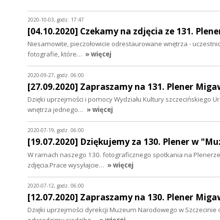
2020-10-03, godz. 17:47
[04.10.2020] Czekamy na zdjęcia ze 131. Plen
Niesamowite, pieczołowicie odrestaurowane wnętrza - uczestnic
fotografie, które…
» więcej
2020-09-27, godz. 06:00
[27.09.2020] Zapraszamy na 131. Plener Migaw
Dzięki uprzejmości i pomocy Wydziału Kultury szczecińskiego 
wnętrza jednego…
» więcej
2020-07-19, godz. 06:00
[19.07.2020] Dziękujemy za 130. Plener w "Mu
W ramach naszego 130. fotograficznego spotkania na Plenerze 
zdjęcia.Prace wysyłajcie…
» więcej
2020-07-12, godz. 06:00
[12.07.2020] Zapraszamy na 130. Plener Migaw
Dzięki uprzejmości dyrekcji Muzeum Narodowego w Szczecinie