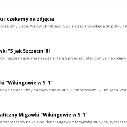
i i czekamy na zdjęcia
ozpoczęliśmy u stóp Wałów Chrobrego. Swoje zdjęcia wysyłajcie do piątku 1
i "S jak Szczecin"!!!
No i nasze miasto ma nazwę na literę S przecież... Stąd pomysł na kolejny
ki "Wikingowie w S-1"
ygłowa zaprosiliśmy na spotkanie w Studiu Koncertowym S-1 im. Jana Szy
raficzny Migawki "Wikingowie w S-1"
a zapraszamy na kolejny Plener Migawki z fotografią studyjną. Tym raz