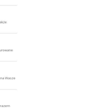
także
aurowane
y na Wasze
m razem