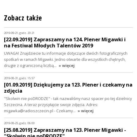
Zobacz także
2019-09-21, godz. 20:21
[22.09.2019] Zapraszamy na 124. Plener Migawki i
na Festiwal Młodych Talentów 2019
UWAGA! Znajdziecie tu informacje dotyczące dwóch fotograficznych
spotkań w ramach Migawki. Jedno otwarte dla wszystkich chętnych,
drugie z ograniczoną liczbą…
» więcej
2019-08-31, godz. 15:57
[01.09.2019] Dziękujemy za 123. Plener i czekamy na
zdjęcia
"Skolwin nie poDRODZE" - tak nazwaliśmy nasz spacer po tej dzielnicy
Szczecina. A teraz przysyłajcie swoje zdjęcia. Adres:
migawka@radioszczecin.pl - Czekamy…
» więcej
2019-08-25, godz. 06:00
[25.08.2019] Zapraszamy na 123. Plener Migawki -
"Skolwin nie poDRODZE"