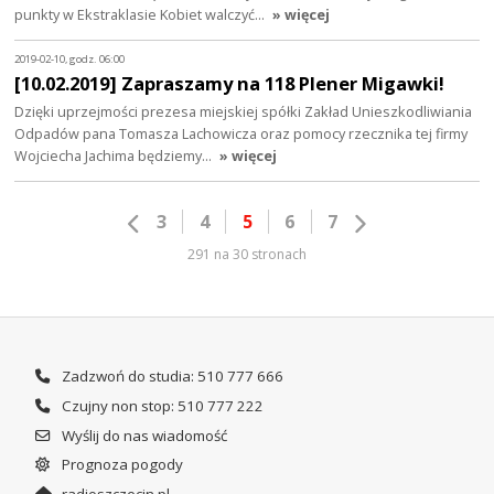
punkty w Ekstraklasie Kobiet walczyć…
» więcej
2019-02-10, godz. 06:00
[10.02.2019] Zapraszamy na 118 Plener Migawki!
Dzięki uprzejmości prezesa miejskiej spółki Zakład Unieszkodliwiania
Odpadów pana Tomasza Lachowicza oraz pomocy rzecznika tej firmy
Wojciecha Jachima będziemy…
» więcej
3
4
5
6
7
291 na 30 stronach
Zadzwoń do studia: 510 777 666
Czujny non stop: 510 777 222
Wyślij do nas wiadomość
Prognoza pogody