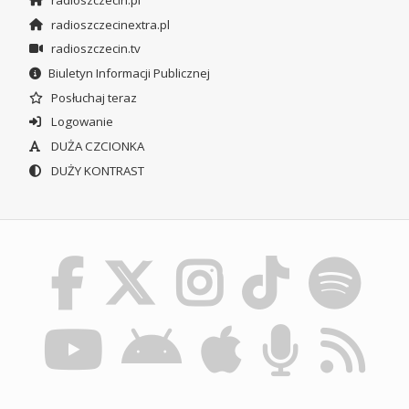
radioszczecin.pl
radioszczecinextra.pl
radioszczecin.tv
Biuletyn Informacji Publicznej
Posłuchaj teraz
Logowanie
DUŻA CZCIONKA
DUŻY KONTRAST