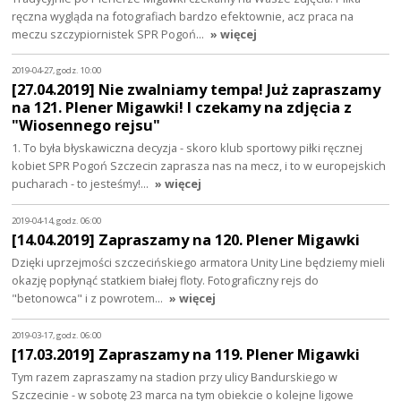
ręczna wygląda na fotografiach bardzo efektownie, acz praca na
meczu szczypiornistek SPR Pogoń…
» więcej
2019-04-27, godz. 10:00
[27.04.2019] Nie zwalniamy tempa! Już zapraszamy
na 121. Plener Migawki! I czekamy na zdjęcia z
"Wiosennego rejsu"
1. To była błyskawiczna decyzja - skoro klub sportowy piłki ręcznej
kobiet SPR Pogoń Szczecin zaprasza nas na mecz, i to w europejskich
pucharach - to jesteśmy!…
» więcej
2019-04-14, godz. 06:00
[14.04.2019] Zapraszamy na 120. Plener Migawki
Dzięki uprzejmości szczecińskiego armatora Unity Line będziemy mieli
okazję popłynąć statkiem białej floty. Fotograficzny rejs do
"betonowca" i z powrotem…
» więcej
2019-03-17, godz. 06:00
[17.03.2019] Zapraszamy na 119. Plener Migawki
Tym razem zapraszamy na stadion przy ulicy Bandurskiego w
Szczecinie - w sobotę 23 marca na tym obiekcie o kolejne ligowe