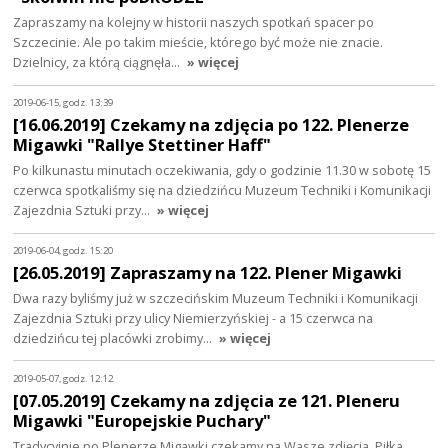
Zapraszamy na kolejny w historii naszych spotkań spacer po
Szczecinie. Ale po takim mieście, którego być może nie znacie.
Dzielnicy, za którą ciągnęła…
» więcej
2019-06-15, godz. 13:39
[16.06.2019] Czekamy na zdjęcia po 122. Plenerze
Migawki "Rallye Stettiner Haff"
Po kilkunastu minutach oczekiwania, gdy o godzinie 11.30 w sobotę 15
czerwca spotkaliśmy się na dziedzińcu Muzeum Techniki i Komunikacji
Zajezdnia Sztuki przy…
» więcej
2019-06-04, godz. 15:20
[26.05.2019] Zapraszamy na 122. Plener Migawki
Dwa razy byliśmy już w szczecińskim Muzeum Techniki i Komunikacji
Zajezdnia Sztuki przy ulicy Niemierzyńskiej - a 15 czerwca na
dziedzińcu tej placówki zrobimy…
» więcej
2019-05-07, godz. 12:12
[07.05.2019] Czekamy na zdjęcia ze 121. Pleneru
Migawki "Europejskie Puchary"
Tradycyjnie po Plenerze Migawki czekamy na Wasze zdjęcia. Piłka