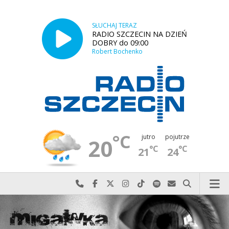
SŁUCHAJ TERAZ
RADIO SZCZECIN NA DZIEŃ
DOBRY do 09:00
Robert Bochenko
°C
jutro
pojutrze
20
°C
°C
21
24
Najlepiej po prostu do nas zadzwoń
Odwiedź nas na Facebook-u
Odwiedź nas na X
Odwiedź nas na Instagram-ie
Odwiedź nas na TikTok-u
Szukaj nas na Spotify
Wyślij do nas w
Szukaj