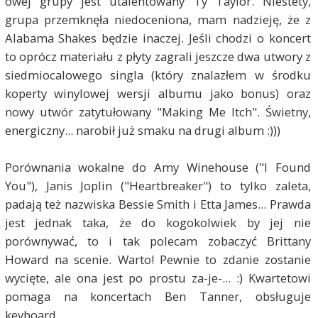
owej grupy jest utalentowany Ty Taylor. Niestety,
grupa przemknęła niedoceniona, mam nadzieję, że z
Alabama Shakes będzie inaczej. Jeśli chodzi o koncert
to oprócz materiału z płyty zagrali jeszcze dwa utwory z
siedmiocalowego singla (który znalazłem w środku
koperty winylowej wersji albumu jako bonus) oraz
nowy utwór zatytułowany "Making Me Itch". Świetny,
energiczny... narobił już smaku na drugi album :)))
Porównania wokalne do Amy Winehouse ("I Found
You"), Janis Joplin ("Heartbreaker") to tylko zaleta,
padają też nazwiska Bessie Smith i Etta James... Prawda
jest jednak taka, że do kogokolwiek by jej nie
porównywać, to i tak polecam zobaczyć Brittany
Howard na scenie. Warto! Pewnie to zdanie zostanie
wycięte, ale ona jest po prostu za-je-... :) Kwartetowi
pomaga na koncertach Ben Tanner, obsługuje
keyboard.