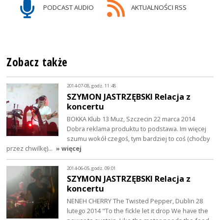
PODCAST AUDIO
AKTUALNOŚCI RSS
Zobacz także
2014-07-08, godz. 11:48
SZYMON JASTRZĘBSKI Relacja z
koncertu
BOKKA Klub 13 Muz, Szczecin 22 marca 2014
Dobra reklama produktu to podstawa. Im więcej
szumu wokół czegoś, tym bardziej to coś (choćby
przez chwilkę)…
» więcej
2014-06-05, godz. 09:01
SZYMON JASTRZĘBSKI Relacja z
koncertu
NENEH CHERRY The Twisted Pepper, Dublin 28
lutego 2014 "To the fickle let it drop We have the