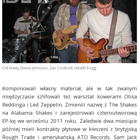
Od lewej Steve Johnson, Zac Cockrell, Heath Fogg
Komponowali własny materiał, ale w tak zwanym
międzyczasie szlifowali też warsztat kowerami Otisa
Reddinga i Led Zeppelin. Zmienili nazwę z The Shakes
na Alabama Shakes i zarejestrowali czteroutworową
EP-kę we wrześniu 2011 roku. Zaledwie dwa miesiące
później mieli kontrakty płytowe w kieszeni z brytyjską
Rough Trade i amerykańską ATO Records. Sam Jack