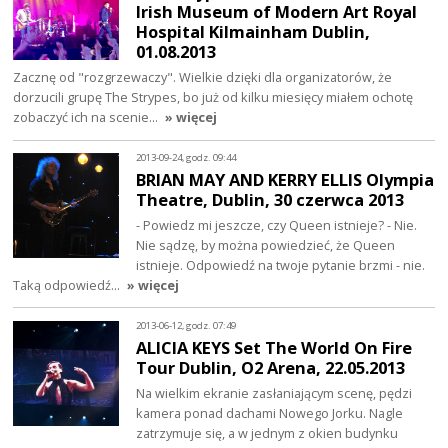
Irish Museum of Modern Art Royal
Hospital Kilmainham Dublin,
01.08.2013
Zacznę od "rozgrzewaczy". Wielkie dzięki dla organizatorów, że
dorzucili grupę The Strypes, bo już od kilku miesięcy miałem ochotę
zobaczyć ich na scenie…
» więcej
2013-09-24, godz. 09:44
BRIAN MAY AND KERRY ELLIS Olympia
Theatre, Dublin, 30 czerwca 2013
- Powiedz mi jeszcze, czy Queen istnieje? - Nie.
Nie sądzę, by można powiedzieć, że Queen
istnieje. Odpowiedź na twoje pytanie brzmi - nie.
Taką odpowiedź…
» więcej
2013-06-12, godz. 07:49
ALICIA KEYS Set The World On Fire
Tour Dublin, O2 Arena, 22.05.2013
Na wielkim ekranie zasłaniającym scenę, pędzi
kamera ponad dachami Nowego Jorku. Nagle
zatrzymuje się, a w jednym z okien budynku