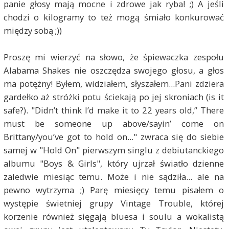
panie głosy mają mocne i zdrowe jak ryba! ;) A jeśli
chodzi o kilogramy to też mogą śmiało konkurować
między sobą ;))
Proszę mi wierzyć na słowo, że śpiewaczka zespołu
Alabama Shakes nie oszczędza swojego głosu, a głos
ma potężny! Byłem, widziałem, słyszałem...Pani zdziera
gardełko aż stróżki potu ściekają po jej skroniach (is it
safe?). "Didn’t think I’d make it to 22 years old,” There
must be someone up above/sayin’ come on
Brittany/you’ve got to hold on..." zwraca się do siebie
samej w "Hold On" pierwszym singlu z debiutanckiego
albumu "Boys & Girls", który ujrzał światło dzienne
zaledwie miesiąc temu. Może i nie sądziła... ale na
pewno wytrzyma ;) Parę miesięcy temu pisałem o
występie świetniej grupy Vintage Trouble, której
korzenie również sięgają bluesa i soulu a wokalistą