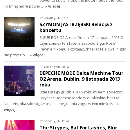
power to sustain, Like the motor needs the food
To bring more power…
» więcej
2014-02-18, godz. 07:51
SZYMON JASTRZĘBSKI Relacja z
koncertu
SIGUR RÓS O2 Arena, Dublin 17 listopada 2013 O
czym śpiewa ten facet z zespołu Sigur Rós!?
Pewnie nikomu z czytających teraz te słowa, nigdy
nie przyszło…
» więcej
2014-01-12, godz. 20:54
DEPECHE MODE Delta Machine Tour
O2 Arena, Dublin, 9 listopada 2013
roku
Dziesiątego grudnia 2009 roku miałem zobaczyć i
usłyszeć Depeche Mode w dublińskiej hali O2.
Niestety, okazało się, że tego samego dnia zagra w tym mieście…
»
więcej
2013-10-21, godz. 11:24
The Strypes, Bat For Lashes, Blur