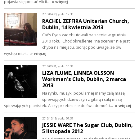
pojawia się postać Alicii…
» więcej
2013-04-30, godz. 12:38
RACHEL ZEFFIRA Unitarian Church,
Dublin, 14 kwietnia 2013
Cat's Eyes zadebiutowali na scenie w grudniu
2010 roku. Choć określenie "na scenie" nie jest
chyba na miejscu, biorąc pod uwagę, że ów
występ miał…
» więcej
2013-03-21, godz. 10:38
LIZA FLUME, LINNEA OLSSON
Workman's Club, Dublin, 2 marca
2013
Na rynku muzyki popularnej mamy całą masę
śpiewających dziewczyn z gitarą i całą masę
śpiewających pianistek. A czy przebiła się do świadomości…
» więcej
2012-12-19, godz. 07:37
JESSIE WARE The Sugar Club, Dublin,
5 listopada 2012