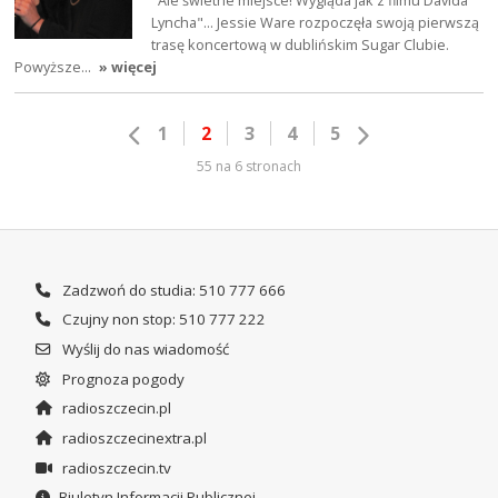
"Ale świetne miejsce! Wygląda jak z filmu Davida
Lyncha"... Jessie Ware rozpoczęła swoją pierwszą
trasę koncertową w dublińskim Sugar Clubie.
Powyższe…
» więcej
1
2
3
4
5
55 na 6 stronach
Zadzwoń do studia: 510 777 666
Czujny non stop: 510 777 222
Wyślij do nas wiadomość
Prognoza pogody
radioszczecin.pl
radioszczecinextra.pl
radioszczecin.tv
Biuletyn Informacji Publicznej