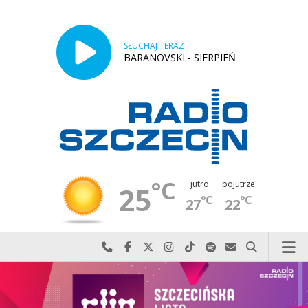
SŁUCHAJ TERAZ
BARANOVSKI - SIERPIEŃ
°C
jutro
pojutrze
25
°C
°C
27
22
Najlepiej po prostu do nas zadzwoń
Odwiedź nas na Facebook-u
Odwiedź nas na X
Odwiedź nas na Instagram-ie
Odwiedź nas na TikTok-u
Szukaj nas na Spotify
Wyślij do nas w
Szukaj