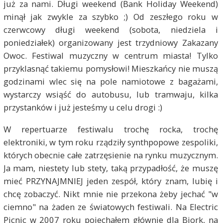
już za nami. Długi weekend (Bank Holiday Weekend)
minął jak zwykle za szybko ;) Od zeszłego roku w
czerwcowy długi weekend (sobota, niedziela i
poniedziałek) organizowany jest trzydniowy Zakazany
Owoc. Festiwal muzyczny w centrum miasta! Tylko
przyklasnąć takiemu pomysłowi! Mieszkańcy nie muszą
godzinami wlec się na pole namiotowe z bagażami,
wystarczy wsiąść do autobusu, lub tramwaju, kilka
przystanków i już jesteśmy u celu drogi :)
W repertuarze festiwalu trochę rocka, trochę
elektroniki, w tym roku rządziły synthpopowe zespoliki,
których obecnie całe zatrzęsienie na rynku muzycznym.
Ja mam, niestety lub stety, taką przypadłość, że muszę
mieć PRZYNAJMNIEJ jeden zespół, który znam, lubię i
chcę zobaczyć. Nikt mnie nie przekona żeby jechać "w
ciemno" na żaden ze światowych festiwali. Na Electric
Picnic w 2007 roku pojechałem głównie dla Bjork, na