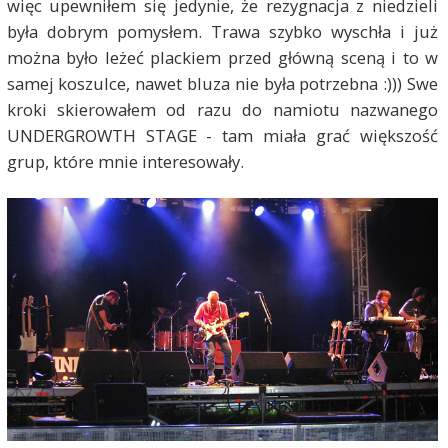
więc upewniłem się jedynie, że rezygnacja z niedzieli
była dobrym pomysłem. Trawa szybko wyschła i już
można było leżeć plackiem przed główną sceną i to w
samej koszulce, nawet bluza nie była potrzebna :))) Swe
kroki skierowałem od razu do namiotu nazwanego
UNDERGROWTH STAGE - tam miała grać większość
grup, które mnie interesowały.