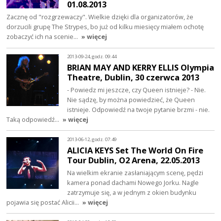
01.08.2013
Zacznę od "rozgrzewaczy". Wielkie dzięki dla organizatorów, że
dorzucili grupę The Strypes, bo już od kilku miesięcy miałem ochotę
zobaczyć ich na scenie…
» więcej
2013-09-24, godz. 09:44
BRIAN MAY AND KERRY ELLIS Olympia
Theatre, Dublin, 30 czerwca 2013
- Powiedz mi jeszcze, czy Queen istnieje? - Nie.
Nie sądzę, by można powiedzieć, że Queen
istnieje. Odpowiedź na twoje pytanie brzmi - nie.
Taką odpowiedź…
» więcej
2013-06-12, godz. 07:49
ALICIA KEYS Set The World On Fire
Tour Dublin, O2 Arena, 22.05.2013
Na wielkim ekranie zasłaniającym scenę, pędzi
kamera ponad dachami Nowego Jorku. Nagle
zatrzymuje się, a w jednym z okien budynku
pojawia się postać Alicii…
» więcej