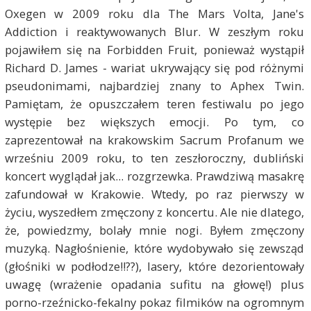
Oxegen w 2009 roku dla The Mars Volta, Jane's
Addiction i reaktywowanych Blur. W zeszłym roku
pojawiłem się na Forbidden Fruit, ponieważ wystąpił
Richard D. James - wariat ukrywający się pod różnymi
pseudonimami, najbardziej znany to Aphex Twin.
Pamiętam, że opuszczałem teren festiwalu po jego
występie bez większych emocji. Po tym, co
zaprezentował na krakowskim Sacrum Profanum we
wrześniu 2009 roku, to ten zeszłoroczny, dubliński
koncert wyglądał jak... rozgrzewka. Prawdziwą masakrę
zafundował w Krakowie. Wtedy, po raz pierwszy w
życiu, wyszedłem zmęczony z koncertu. Ale nie dlatego,
że, powiedzmy, bolały mnie nogi. Byłem zmęczony
muzyką. Nagłośnienie, które wydobywało się zewsząd
(głośniki w podłodze!!??), lasery, które dezorientowały
uwagę (wrażenie opadania sufitu na głowę!) plus
porno-rzeźnicko-fekalny pokaz filmików na ogromnym