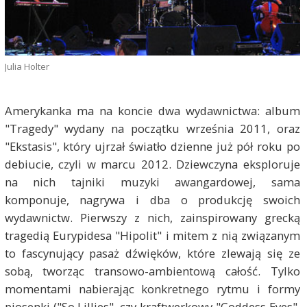
Julia Holter
Amerykanka ma na koncie dwa wydawnictwa: album
"Tragedy" wydany na początku września 2011, oraz
"Ekstasis", który ujrzał światło dzienne już pół roku po
debiucie, czyli w marcu 2012. Dziewczyna eksploruje
na nich tajniki muzyki awangardowej, sama
komponuje, nagrywa i dba o produkcję swoich
wydawnictw. Pierwszy z nich, zainspirowany grecką
tragedią Eurypidesa "Hipolit" i mitem z nią związanym
to fascynujący pasaż dźwięków, które zlewają się ze
sobą, tworząc transowo-ambientową całość. Tylko
momentami nabierając konkretnego rytmu i formy
piosenki ("So Lillies", czy kraftwerkowy "Goddess Eyes",