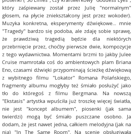
który zaśpiewany został przez Julię "normalnym"
głosem, na płycie zniekształcony jest przez wokoder).
Muzyka konkretna, eksperymenty dźwiękowe... mnie
"Tragedy" bardzo się podoba, ale zdaję sobie sprawę,
że prawdziwą tragedią będzie dla niektórych
przebrnięcie przez, choćby pierwsze dwie, kompozycje
z tego wydawnictwa. Momentami brzmi to jakby Julee
Cruise mamrotała coś do ambientowych plam Briana
Eno, czasami dźwięki przypominają ścieżkę dźwiękową
z wybitnego filmu "Lokator" Romana Polańskiego,
fragmenty albumu mogłyby też śmiało posłużyć jako
tło do któregoś z filmu Bergmana. Na nowszą
"Ekstasis" artystka wpuściła już troszkę więcej światła,
nie jest "koncept albumem", piosenki (jak sama
twierdzi) mogą być śmiało puszczane osobno. Ja
dodam, że jest nawet jedna, całkiem melodyjna (jak na
nią) "In The Same Room". Na scenie obsługiwała