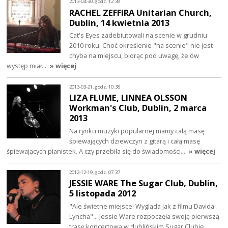
2013-04-30, godz. 12:38
RACHEL ZEFFIRA Unitarian Church,
Dublin, 14 kwietnia 2013
Cat's Eyes zadebiutowali na scenie w grudniu
2010 roku. Choć określenie "na scenie" nie jest
chyba na miejscu, biorąc pod uwagę, że ów
występ miał…
» więcej
2013-03-21, godz. 10:38
LIZA FLUME, LINNEA OLSSON
Workman's Club, Dublin, 2 marca
2013
Na rynku muzyki popularnej mamy całą masę
śpiewających dziewczyn z gitarą i całą masę
śpiewających pianistek. A czy przebiła się do świadomości…
» więcej
2012-12-19, godz. 07:37
JESSIE WARE The Sugar Club, Dublin,
5 listopada 2012
"Ale świetne miejsce! Wygląda jak z filmu Davida
Lyncha"... Jessie Ware rozpoczęła swoją pierwszą
trasę koncertową w dublińskim Sugar Clubie.