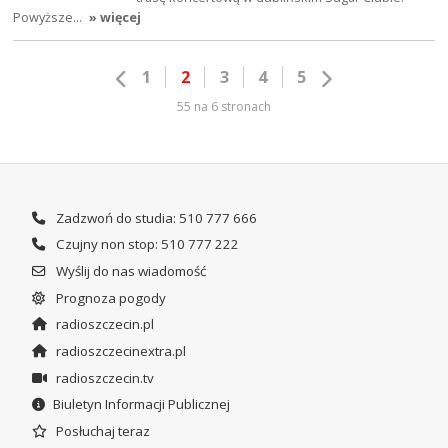
Powyższe…
» więcej
1
2
3
4
5
55 na 6 stronach
Zadzwoń do studia: 510 777 666
Czujny non stop: 510 777 222
Wyślij do nas wiadomość
Prognoza pogody
radioszczecin.pl
radioszczecinextra.pl
radioszczecin.tv
Biuletyn Informacji Publicznej
Posłuchaj teraz