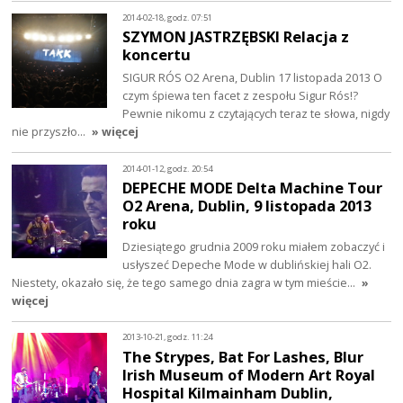
2014-02-18, godz. 07:51
SZYMON JASTRZĘBSKI Relacja z
koncertu
SIGUR RÓS O2 Arena, Dublin 17 listopada 2013 O
czym śpiewa ten facet z zespołu Sigur Rós!?
Pewnie nikomu z czytających teraz te słowa, nigdy
nie przyszło…
» więcej
2014-01-12, godz. 20:54
DEPECHE MODE Delta Machine Tour
O2 Arena, Dublin, 9 listopada 2013
roku
Dziesiątego grudnia 2009 roku miałem zobaczyć i
usłyszeć Depeche Mode w dublińskiej hali O2.
Niestety, okazało się, że tego samego dnia zagra w tym mieście…
»
więcej
2013-10-21, godz. 11:24
The Strypes, Bat For Lashes, Blur
Irish Museum of Modern Art Royal
Hospital Kilmainham Dublin,