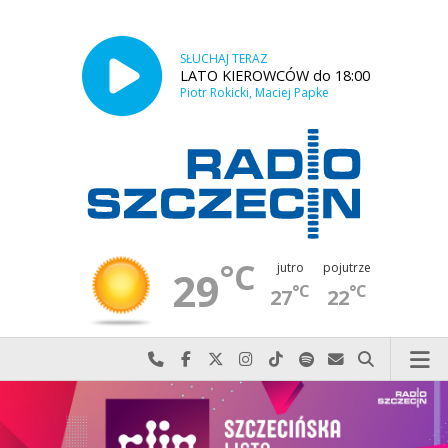
SŁUCHAJ TERAZ
LATO KIEROWCÓW do 18:00
Piotr Rokicki, Maciej Papke
°C
jutro
pojutrze
29
°C
°C
27
22
Najlepiej po prostu do nas zadzwoń
Odwiedź nas na Facebook-u
Odwiedź nas na X
Odwiedź nas na Instagram-ie
Odwiedź nas na TikTok-u
Szukaj nas na Spotify
Wyślij do nas w
Szukaj