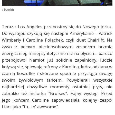
Chairlift
Teraz z Los Angeles przenosimy się do Nowego Jorku.
Do występu szykują się następni Amerykanie - Patrick
Wimberly i Caroline Polachek, czyli duet Chairlift. Na
żywo z pełnym pięcioosobowym zespołem brzmią
energiczniej, mniej syntetycznie niż na płycie i... bardzo
przebojowo! Namiot już solidnie zapełniony, ludzie
kołyszą się, śpiewają refreny z Karoliną, która odziana w
czarną koszulkę i skórzane spodnie przyciąga uwagę
swoim żywiołowym tańcem. Powybierali wszystkie
najbardziej chwytliwe momenty ostatniej płyty, nie
zabrakło też hiciorka "Bruises". Fajny występ. Przed
jego końcem Caroline zapowiedziała kolejny zespół
Liars jako "fu...in' awesome".