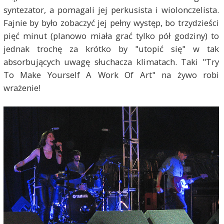
syntezator, a pomagali jej perkusista i wiolonczelista.
Fajnie by było zobaczyć jej pełny występ, bo trzydzieści
pięć minut (planowo miała grać tylko pół godziny) to
jednak trochę za krótko by "utopić się" w tak
absorbujących uwagę słuchacza klimatach. Taki "Try
To Make Yourself A Work Of Art" na żywo robi
wrażenie!