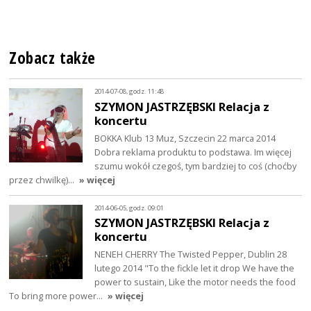
Zobacz także
2014-07-08, godz. 11:48
SZYMON JASTRZĘBSKI Relacja z
koncertu
BOKKA Klub 13 Muz, Szczecin 22 marca 2014
Dobra reklama produktu to podstawa. Im więcej
szumu wokół czegoś, tym bardziej to coś (choćby
przez chwilkę)…
» więcej
2014-06-05, godz. 09:01
SZYMON JASTRZĘBSKI Relacja z
koncertu
NENEH CHERRY The Twisted Pepper, Dublin 28
lutego 2014 "To the fickle let it drop We have the
power to sustain, Like the motor needs the food
To bring more power…
» więcej