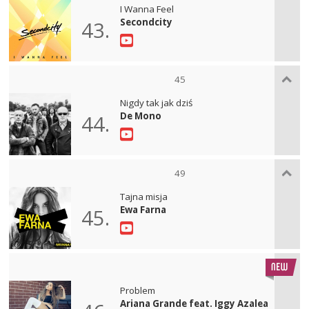
I Wanna Feel
Secondcity
43.
45
Nigdy tak jak dziś
De Mono
44.
49
Tajna misja
Ewa Farna
45.
Problem
Ariana Grande feat. Iggy Azalea