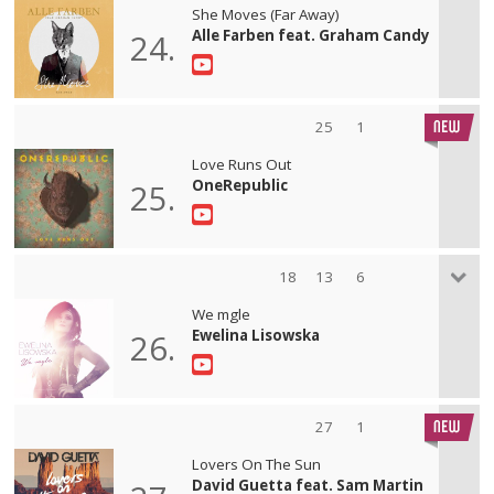
She Moves (Far Away)
Alle Farben feat. Graham Candy
24.
25
1
Love Runs Out
OneRepublic
25.
18
13
6
We mgle
Ewelina Lisowska
26.
27
1
Lovers On The Sun
David Guetta feat. Sam Martin