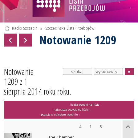
Radio Szczecin
»
Szczecińska Lista Przebojów
Notowanie 1209
Notowanie
1209 z 1
sierpnia 2014 roku roku.
liczba tygodni na liście ↓
najwyższa pozycja na liście ↓
pozycja w ubiegłym tygodniu ↓
4
1
5
The Chamber