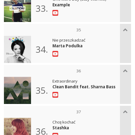
Example
33.
35
Nie przeszkadzać
Marta Podulka
34.
36
Extraordinary
Clean Bandit feat. Sharna Bass
35.
37
Chcę kochać
Stashka
36.