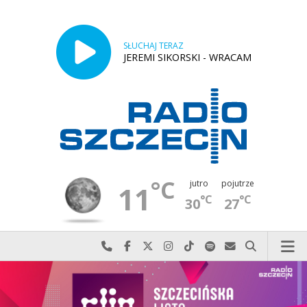
SŁUCHAJ TERAZ
JEREMI SIKORSKI - WRACAM
°C
jutro
pojutrze
11
°C
°C
30
27
Najlepiej po prostu do nas zadzwoń
Odwiedź nas na Facebook-u
Odwiedź nas na X
Odwiedź nas na Instagram-ie
Odwiedź nas na TikTok-u
Szukaj nas na Spotify
Wyślij do nas w
Szukaj