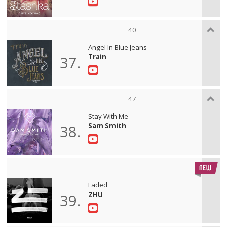
40
Angel In Blue Jeans
Train
37.
47
Stay With Me
Sam Smith
38.
Faded
ZHU
39.