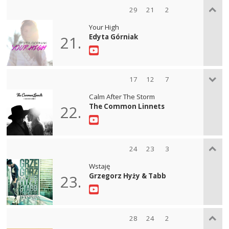
29
21
2
Your High
Edyta Górniak
21.
17
12
7
Calm After The Storm
The Common Linnets
22.
24
23
3
Wstaję
Grzegorz Hyży & Tabb
23.
28
24
2