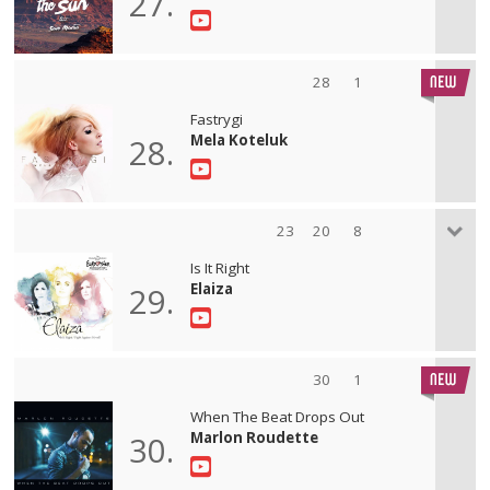
27.
28
1
Fastrygi
Mela Koteluk
28.
23
20
8
Is It Right
Elaiza
29.
30
1
When The Beat Drops Out
Marlon Roudette
30.