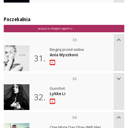
Poczekalnia
pozycja w ubiegłym tygodniu ↓
33
Biegnij przed siebie
Ania Wyszkoni
31.
32
Gunshot
Lykke Li
32.
50
One More Day (Stay With Me)