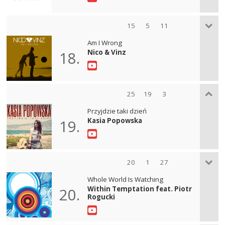
15
5
11
Am I Wrong
Nico & Vinz
18.
25
19
3
Przyjdzie taki dzień
Kasia Popowska
19.
20
1
27
Whole World Is Watching
Within Temptation feat. Piotr
20.
Rogucki