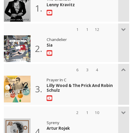
Lenny Kravitz
1.
1
1
12
Chandelier
Sia
2.
6
3
4
Prayer In C
Lilly Wood & The Prick And Robin
3.
Schulz
2
1
10
Syreny
Artur Rojek
4.