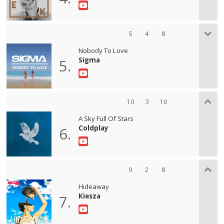
5
4
8
Nobody To Love
Sigma
5.
10
3
10
A Sky Full Of Stars
Coldplay
6.
9
2
8
Hideaway
Kiesza
7.