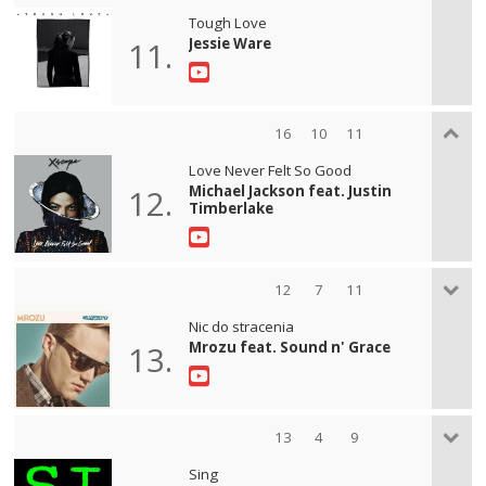
Tough Love
Jessie Ware
11.
16
10
11
Love Never Felt So Good
Michael Jackson feat. Justin
12.
Timberlake
12
7
11
Nic do stracenia
Mrozu feat. Sound n' Grace
13.
13
4
9
Sing