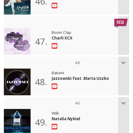
46.
Boom Clap
Charli XCX
47.
48
Batumi
Jazzowski feat. Marta Uszko
48.
46
Wilk
Natalia Nykiel
49.