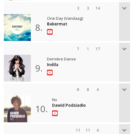
3
3
14
One Day (Vandaag)
Bakermat
8.
7
1
17
Dernière Danse
Indila
9.
8
8
4
No
Dawid Podsiadło
10.
11
11
4