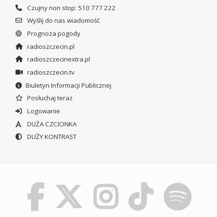
Czujny non stop: 510 777 222
Wyślij do nas wiadomość
Prognoza pogody
radioszczecin.pl
radioszczecinextra.pl
radioszczecin.tv
Biuletyn Informacji Publicznej
Posłuchaj teraz
Logowanie
DUŻA CZCIONKA
DUŻY KONTRAST