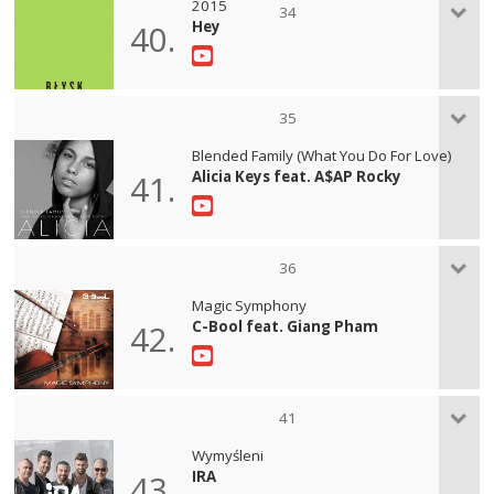
2015
34
Hey
40.
35
Blended Family (What You Do For Love)
Alicia Keys feat. A$AP Rocky
41.
36
Magic Symphony
C-Bool feat. Giang Pham
42.
41
Wymyśleni
IRA
43.