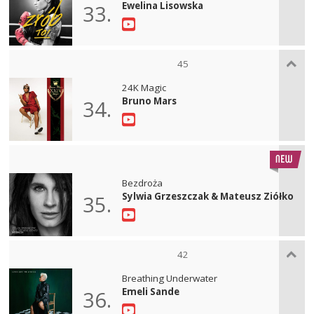
Ewelina Lisowska
33.
45
24K Magic
Bruno Mars
34.
Bezdroża
Sylwia Grzeszczak & Mateusz Ziółko
35.
42
Breathing Underwater
Emeli Sande
36.