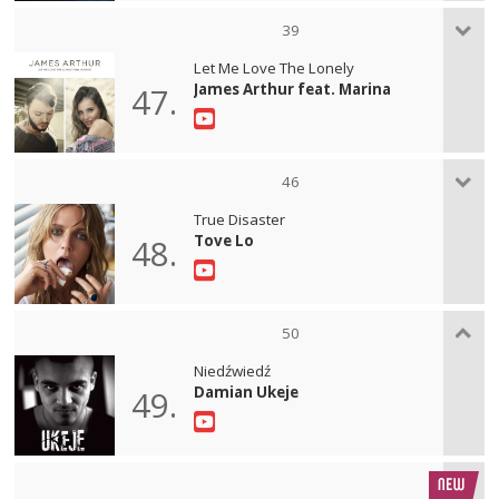
39
Let Me Love The Lonely
James Arthur feat. Marina
47.
46
True Disaster
Tove Lo
48.
50
Niedźwiedź
Damian Ukeje
49.