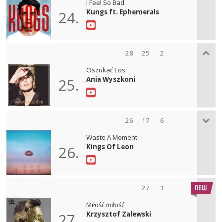
I Feel So Bad
Kungs ft. Ephemerals
24.
28
25
2
Oszukać Los
Ania Wyszkoni
25.
26
17
6
Waste A Moment
Kings Of Leon
26.
27
1
Miłość miłość
Krzysztof Zalewski
27.