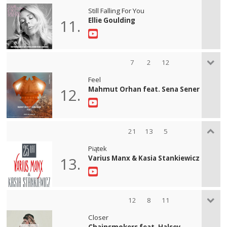
Still Falling For You
Ellie Goulding
11.
7
2
12
Feel
Mahmut Orhan feat. Sena Sener
12.
21
13
5
Piątek
Varius Manx & Kasia Stankiewicz
13.
12
8
11
Closer
Chainsmokers feat. Halsey