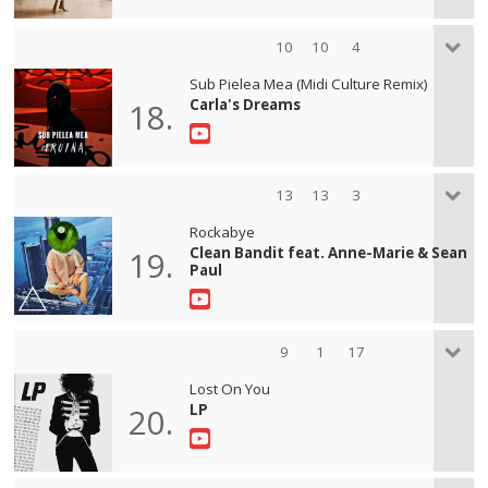
10
10
4
Sub Pielea Mea (Midi Culture Remix)
Carla's Dreams
18.
13
13
3
Rockabye
Clean Bandit feat. Anne-Marie & Sean
19.
Paul
9
1
17
Lost On You
LP
20.