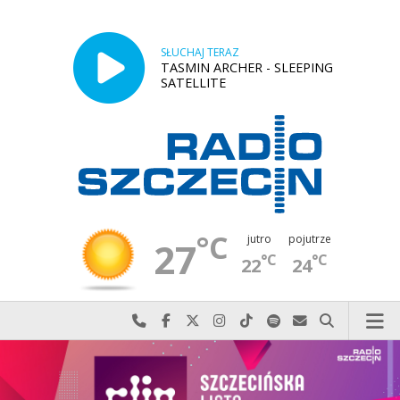
SŁUCHAJ TERAZ
TASMIN ARCHER - SLEEPING
SATELLITE
°C
jutro
pojutrze
27
°C
°C
22
24
Najlepiej po prostu do nas zadzwoń
Odwiedź nas na Facebook-u
Odwiedź nas na X
Odwiedź nas na Instagram-ie
Odwiedź nas na TikTok-u
Szukaj nas na Spotify
Wyślij do nas w
Szukaj