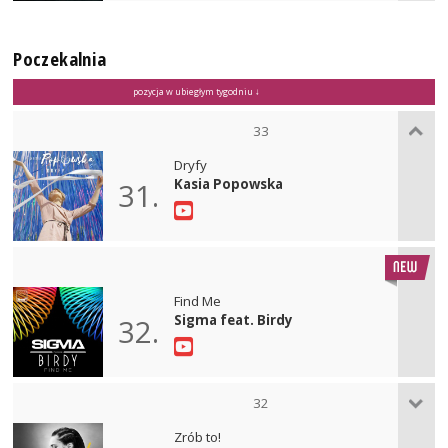
Poczekalnia
pozycja w ubiegłym tygodniu ↓
33
Dryfy
Kasia Popowska
31.
Find Me
Sigma feat. Birdy
32.
32
Zrób to!