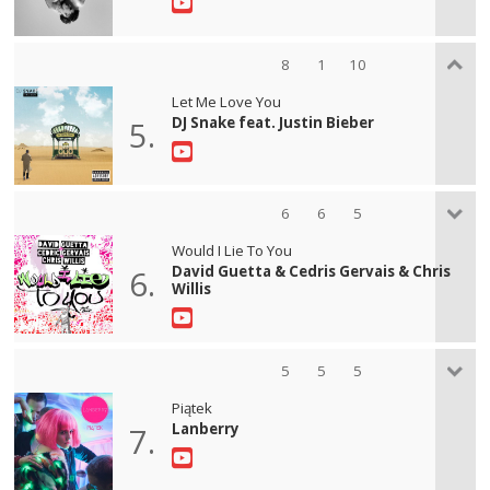
8
1
10
Let Me Love You
DJ Snake feat. Justin Bieber
5.
6
6
5
Would I Lie To You
David Guetta & Cedris Gervais & Chris
6.
Willis
5
5
5
Piątek
Lanberry
7.