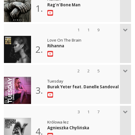
Rag'n'Bone Man
1.
1
1
9
Love On The Brain
Rihanna
2.
2
2
5
Tuesday
Burak Yeter feat. Danelle Sandoval
3.
3
1
7
Królowa łez
Agnieszka Chylińska
4.