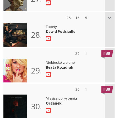
25
15
5
Tapety
Dawid Podsiadło
28.
29
1
Niebiesko-zielone
Beata Kozidrak
29.
30
1
Mississippi w ogniu
Organek
30.