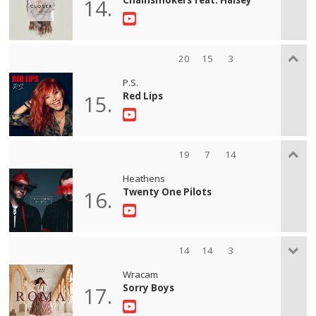
14.
20
15
3
P.S.
Red Lips
15.
19
7
14
Heathens
Twenty One Pilots
16.
14
14
3
Wracam
Sorry Boys
17.