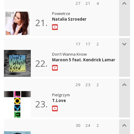
27
21
4
Powietrze
Natalia Szroeder
21.
17
17
2
Don't Wanna Know
Maroon 5 feat. Kendrick Lamar
22.
29
23
2
Pielgrzym
T.Love
23.
30
24
2