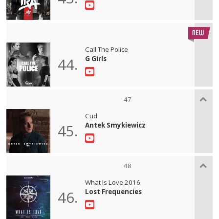
Call The Police
G Girls
44.
47
Cud
Antek Smykiewicz
45.
48
What Is Love 2016
Lost Frequencies
46.