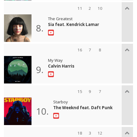
11
2
10
The Greatest
Sia feat. Kendrick Lamar
8.
16
7
8
My Way
Calvin Harris
9.
15
9
7
Starboy
The Weeknd feat. Daft Punk
10.
18
3
12