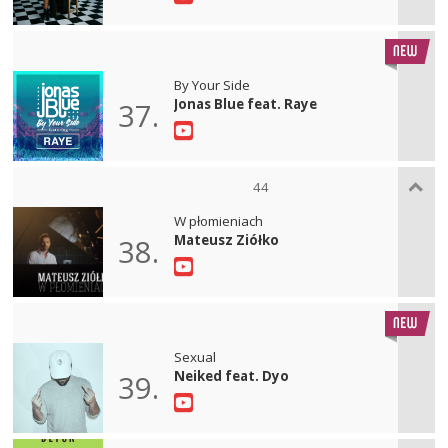
By Your Side
Jonas Blue feat. Raye
37.
44
W płomieniach
Mateusz Ziółko
38.
Sexual
Neiked feat. Dyo
39.