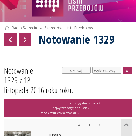
Radio Szczecin
»
Szczecińska Lista Przebojów
Notowanie 1329
Notowanie
1329 z 18
listopada 2016 roku roku.
liczba tygodni na liście ↓
najwyższa pozycja na liście ↓
pozycja w ubiegłym tygodniu ↓
4
1
7
Human