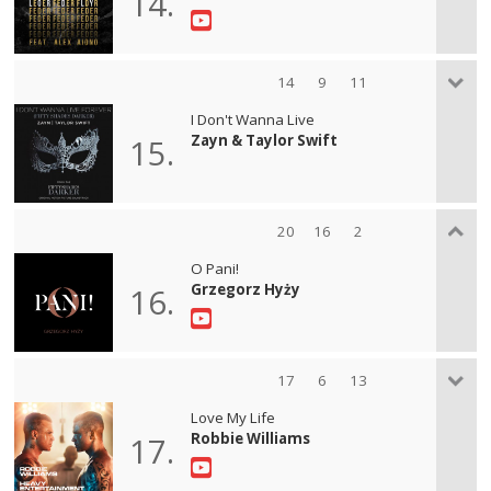
14.
14
9
11
I Don't Wanna Live
Zayn & Taylor Swift
15.
20
16
2
O Pani!
Grzegorz Hyży
16.
17
6
13
Love My Life
Robbie Williams
17.