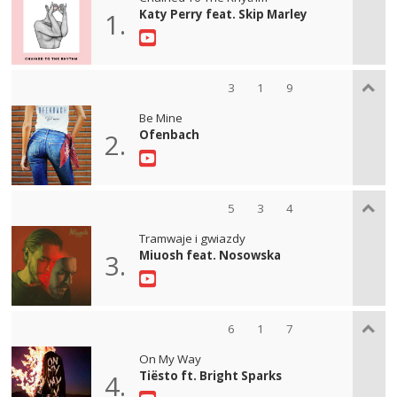
Katy Perry feat. Skip Marley
1.
3
1
9
Be Mine
Ofenbach
2.
5
3
4
Tramwaje i gwiazdy
Miuosh feat. Nosowska
3.
6
1
7
On My Way
Tiësto ft. Bright Sparks
4.