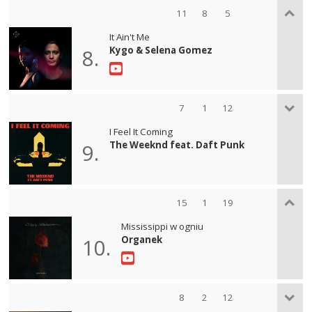
11
8
5
It Ain't Me
Kygo & Selena Gomez
8.
7
1
12
I Feel It Coming
The Weeknd feat. Daft Punk
9.
15
1
19
Mississippi w ogniu
Organek
10.
8
2
12