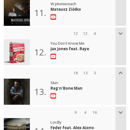
W płomieniach
Mateusz Ziółko
11.
12
12
4
You Don't Know Me
Jax Jones feat. Raye
12.
18
13
3
Skin
Rag'n'Bone Man
13.
9
4
16
Lordly
Feder feat. Alex Aiono