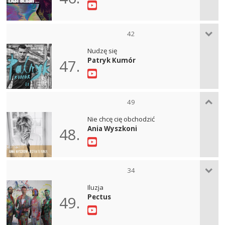
42
Nudzę się
Patryk Kumór
47.
49
Nie chcę cię obchodzić
Ania Wyszkoni
48.
34
Iluzja
Pectus
49.