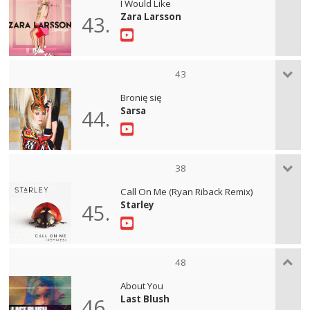
I Would Like
Zara Larsson
43.
43
Bronię się
Sarsa
44.
38
Call On Me (Ryan Riback Remix)
Starley
45.
48
About You
Last Blush
46.