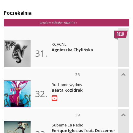
Poczekalnia
pozycja w ubiegłym tygodniu ↓
KCACNL
Agnieszka Chylińska
31.
36
Ruchome wydmy
Beata Kozidrak
32.
39
Subeme La Radio
Enrique Iglesias feat. Descemer