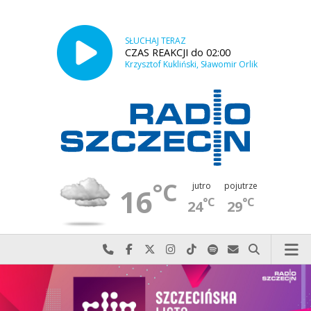
SŁUCHAJ TERAZ
CZAS REAKCJI do 02:00
Krzysztof Kukliński, Sławomir Orlik
°C
jutro
pojutrze
16
°C
°C
24
29
Najlepiej po prostu do nas zadzwoń
Odwiedź nas na Facebook-u
Odwiedź nas na X
Odwiedź nas na Instagram-ie
Odwiedź nas na TikTok-u
Szukaj nas na Spotify
Wyślij do nas w
Szukaj