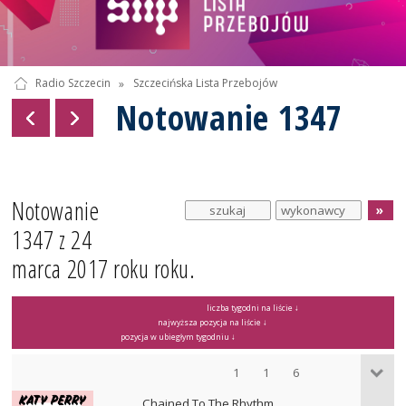
Radio Szczecin
»
Szczecińska Lista Przebojów
Notowanie 1347
Notowanie
1347 z 24
marca 2017 roku roku.
liczba tygodni na liście ↓
najwyższa pozycja na liście ↓
pozycja w ubiegłym tygodniu ↓
1
1
6
Chained To The Rhythm