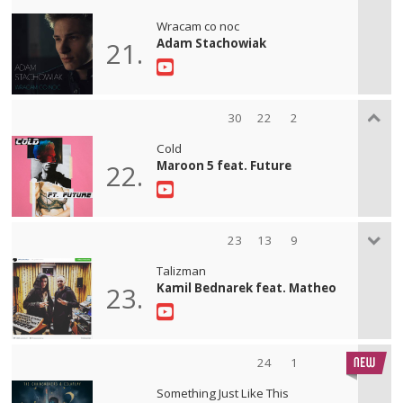
Wracam co noc
Adam Stachowiak
21.
30
22
2
Cold
Maroon 5 feat. Future
22.
23
13
9
Talizman
Kamil Bednarek feat. Matheo
23.
24
1
Something Just Like This