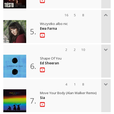
16
5
8
Wszystko albo nic
Ewa Farna
5.
2
2
10
Shape Of You
Ed Sheeran
6.
4
1
8
Move Your Body (Alan Walker Remix)
Sia
7.