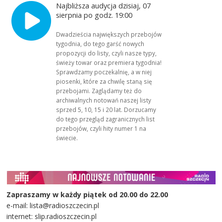
Najbliższa audycja dzisiaj, 07
sierpnia po godz. 19:00
Dwadzieścia największych przebojów
tygodnia, do tego garść nowych
propozycji do listy, czyli nasze typy,
świeży towar oraz premiera tygodnia!
Sprawdzamy poczekalnię, a w niej
piosenki, które za chwilę staną się
przebojami. Zaglądamy też do
archiwalnych notowań naszej listy
sprzed 5, 10, 15 i 20 lat. Dorzucamy
do tego przegląd zagranicznych list
przebojów, czyli hity numer 1 na
świecie.
Zapraszamy w każdy piątek od 20.00 do 22.00
e-mail: lista@radioszczecin.pl
internet: slip.radioszczecin.pl