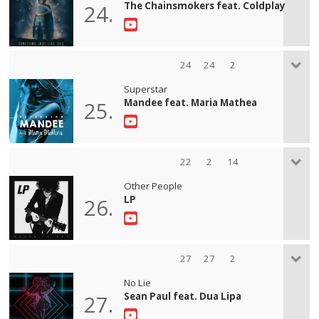
The Chainsmokers feat. Coldplay
24.
24
24
2
Superstar
Mandee feat. Maria Mathea
25.
22
2
14
Other People
LP
26.
27
27
2
No Lie
Sean Paul feat. Dua Lipa
27.