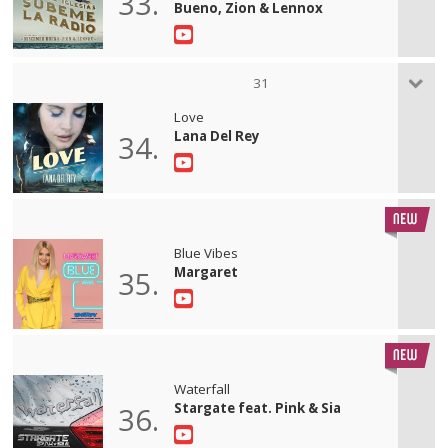
33.
Bueno, Zion & Lennox
31
Love
Lana Del Rey
34.
Blue Vibes
Margaret
35.
Waterfall
Stargate feat. Pink & Sia
36.