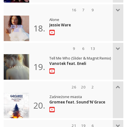
16
7
9
Alone
Jessie Ware
18.
9
6
13
Tell Me Who (Slider & Magnit Remix)
Vanotek feat. Eneli
19.
26
20
2
Zaśnieżone miasta
Gromee feat. Sound'N'Grace
20.
21
19
6