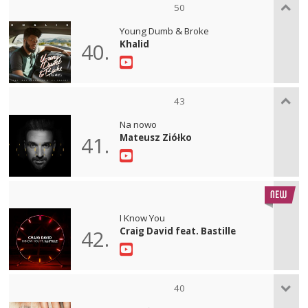
50
Young Dumb & Broke
Khalid
40.
43
Na nowo
Mateusz Ziółko
41.
I Know You
Craig David feat. Bastille
42.
40