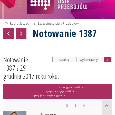
Radio Szczecin
»
Szczecińska Lista Przebojów
Notowanie 1387
Notowanie
1387 z 29
grudnia 2017 roku roku.
liczba tygodni na liście ↓
najwyższa pozycja na liście ↓
pozycja w ubiegłym tygodniu ↓
3
1
4
Anywhere