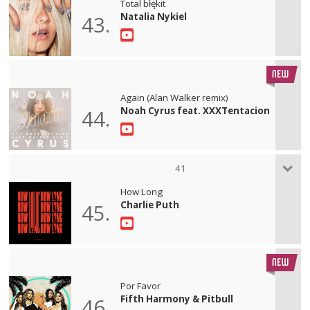
Total błękit
Natalia Nykiel
43.
Again (Alan Walker remix)
Noah Cyrus feat. XXXTentacion
44.
41
How Long
Charlie Puth
45.
Por Favor
Fifth Harmony & Pitbull
46.