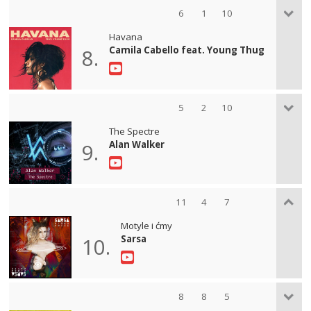
6
1
10
Havana
Camila Cabello feat. Young Thug
8.
5
2
10
The Spectre
Alan Walker
9.
11
4
7
Motyle i ćmy
Sarsa
10.
8
8
5