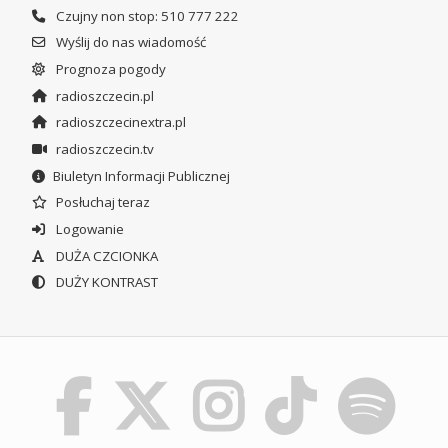
Czujny non stop: 510 777 222
Wyślij do nas wiadomość
Prognoza pogody
radioszczecin.pl
radioszczecinextra.pl
radioszczecin.tv
Biuletyn Informacji Publicznej
Posłuchaj teraz
Logowanie
DUŻA CZCIONKA
DUŻY KONTRAST