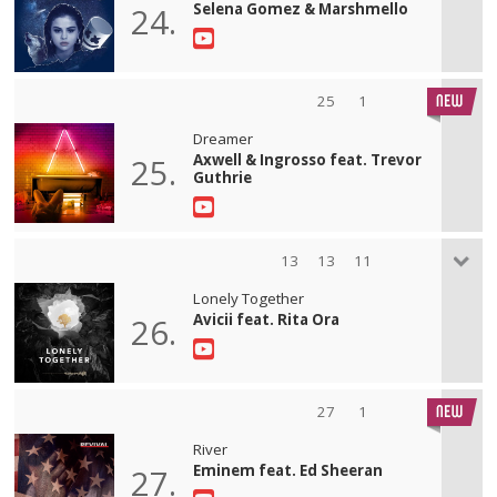
Selena Gomez & Marshmello
24.
25
1
Dreamer
Axwell & Ingrosso feat. Trevor
25.
Guthrie
13
13
11
Lonely Together
Avicii feat. Rita Ora
26.
27
1
River
Eminem feat. Ed Sheeran
27.