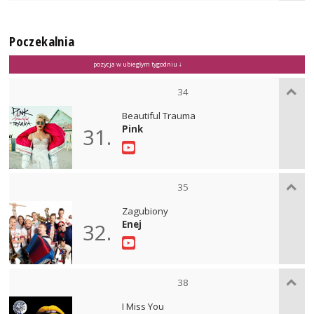
Poczekalnia
pozycja w ubiegłym tygodniu ↓
34
Beautiful Trauma
Pink
31.
35
Zagubiony
Enej
32.
38
I Miss You