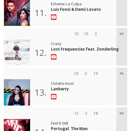
Echame La Culpa
Luis Fonsi & Demi Lovato
11.
10
10
3
Crazy
Lost Frequencies feat. Zonderling
12.
29
2
19
Ostatni most
Lanberry
13.
12
3
18
Feel It Still
Portugal. The Man