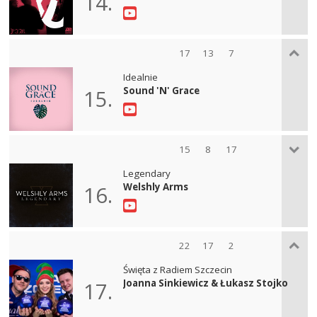
14.
17
13
7
Idealnie
Sound 'N' Grace
15.
15
8
17
Legendary
Welshly Arms
16.
22
17
2
Święta z Radiem Szczecin
Joanna Sinkiewicz & Łukasz Stojko
17.