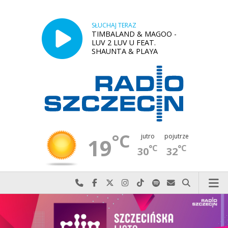
SŁUCHAJ TERAZ
TIMBALAND & MAGOO -
LUV 2 LUV U FEAT.
SHAUNTA & PLAYA
°C
jutro
pojutrze
19
°C
°C
30
32
Najlepiej po prostu do nas zadzwoń
Odwiedź nas na Facebook-u
Odwiedź nas na X
Odwiedź nas na Instagram-ie
Odwiedź nas na TikTok-u
Szukaj nas na Spotify
Wyślij do nas w
Szukaj