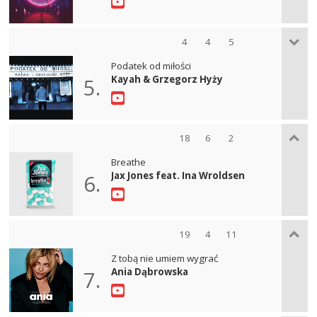
4
4
5
Podatek od miłości
Kayah & Grzegorz Hyży
5.
18
6
2
Breathe
Jax Jones feat. Ina Wroldsen
6.
19
4
11
Z tobą nie umiem wygrać
Ania Dąbrowska
7.