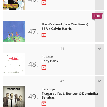
The Weekend (Funk Wav Remix)
SZA x Calvin Harris
47.
44
Rodzice
Lady Pank
48.
42
Paranoje
Tragarze feat. Bonson & Dominika
49.
Barabas