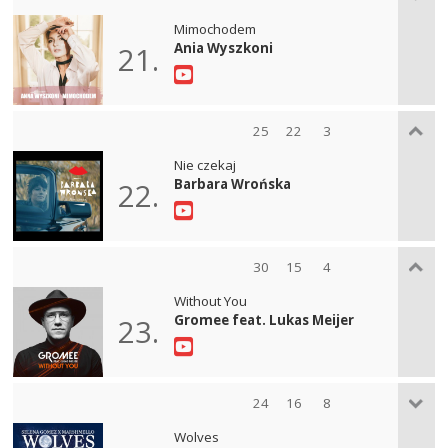
Mimochodem
Ania Wyszkoni
21.
25
22
3
Nie czekaj
Barbara Wrońska
22.
30
15
4
Without You
Gromee feat. Lukas Meijer
23.
24
16
8
Wolves