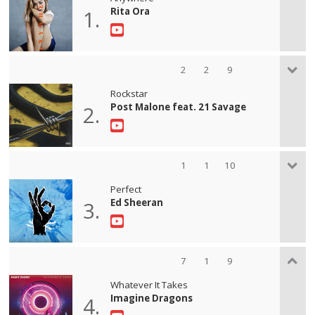
Rita Ora
1.
2
2
9
Rockstar
Post Malone feat. 21 Savage
2.
1
1
10
Perfect
Ed Sheeran
3.
7
1
9
Whatever It Takes
Imagine Dragons
4.