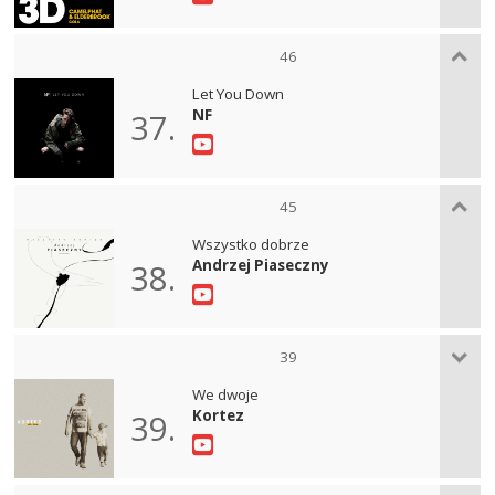
46
Let You Down
NF
37.
45
Wszystko dobrze
Andrzej Piaseczny
38.
39
We dwoje
Kortez
39.