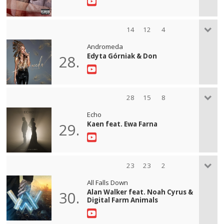
14
12
4
Andromeda
Edyta Górniak & Don
28.
28
15
8
Echo
Kaen feat. Ewa Farna
29.
23
23
2
All Falls Down
Alan Walker feat. Noah Cyrus &
30.
Digital Farm Animals