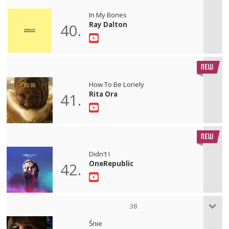
In My Bones
Ray Dalton
40.
How To Be Lonely
Rita Ora
41.
Didn't I
OneRepublic
42.
38
Śnie