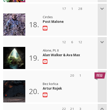
17
1
28
Circles
Post Malone
18.
12
6
12
Alone, Pt. II
Alan Walker & Ava Max
19.
20
1
Bez końca
Artur Rojek
20.
22
21
3