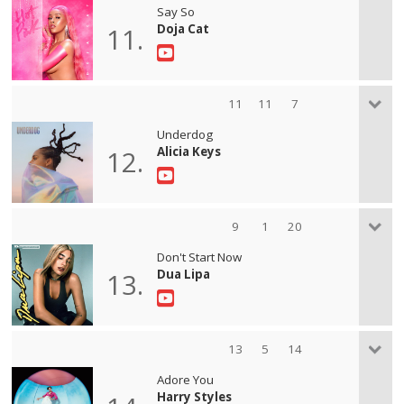
Say So
Doja Cat
11.
11
11
7
Underdog
Alicia Keys
12.
9
1
20
Don't Start Now
Dua Lipa
13.
13
5
14
Adore You
Harry Styles