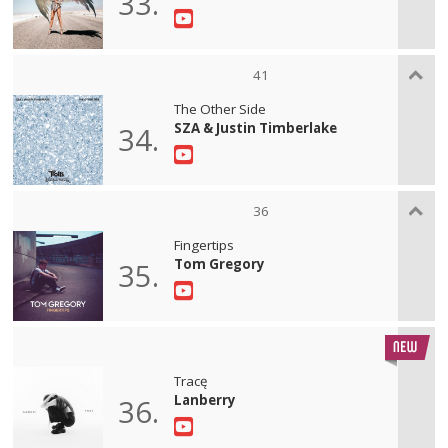
33.
41
The Other Side
SZA & Justin Timberlake
34.
36
Fingertips
Tom Gregory
35.
Tracę
Lanberry
36.