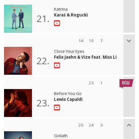
Katrina
Karaś & Rogucki
21.
14
10
7
Close Your Eyes
Felix Jaehn & Vize feat. Miss Li
22.
23
1
Before You Go
Lewis Capaldi
23.
25
24
3
Goliath