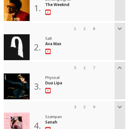
The Weeknd
1.
2
2
8
Salt
Ava Max
2.
5
2
7
Physical
Dua Lipa
3.
3
2
9
Szampan
Sanah
4.