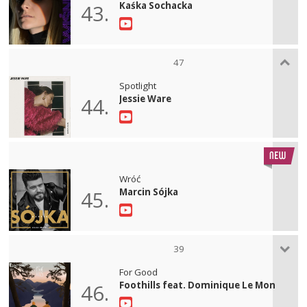
Kaśka Sochacka
43.
47
Spotlight
Jessie Ware
44.
Wróć
Marcin Sójka
45.
39
For Good
Foothills feat. Dominique Le Mon
46.