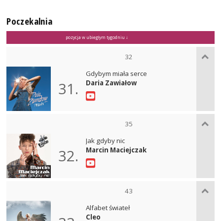
Poczekalnia
pozycja w ubiegłym tygodniu ↓
32
Gdybym miała serce
Daria Zawiałow
31.
35
Jak gdyby nic
Marcin Maciejczak
32.
43
Alfabet świateł
Cleo