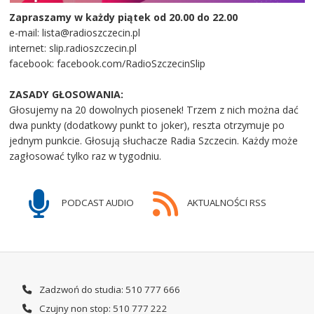
Zapraszamy w każdy piątek od 20.00 do 22.00
e-mail: lista@radioszczecin.pl
internet: slip.radioszczecin.pl
facebook: facebook.com/RadioSzczecinSlip
ZASADY GŁOSOWANIA:
Głosujemy na 20 dowolnych piosenek! Trzem z nich można dać
dwa punkty (dodatkowy punkt to joker), reszta otrzymuje po
jednym punkcie. Głosują słuchacze Radia Szczecin. Każdy może
zagłosować tylko raz w tygodniu.
PODCAST AUDIO
AKTUALNOŚCI RSS
Zadzwoń do studia: 510 777 666
Czujny non stop: 510 777 222