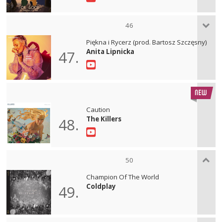
46
Piękna i Rycerz (prod. Bartosz Szczęsny)
Anita Lipnicka
47.
Caution
The Killers
48.
50
Champion Of The World
Coldplay
49.