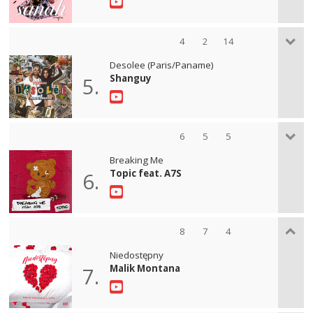
4
2
14
Desolee (Paris/Paname)
Shanguy
5.
6
5
5
Breaking Me
Topic feat. A7S
6.
8
7
4
Niedostępny
Malik Montana
7.