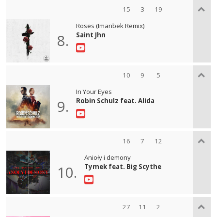
15
3
19
Roses (Imanbek Remix)
Saint Jhn
8.
10
9
5
In Your Eyes
Robin Schulz feat. Alida
9.
16
7
12
Anioły i demony
Tymek feat. Big Scythe
10.
27
11
2