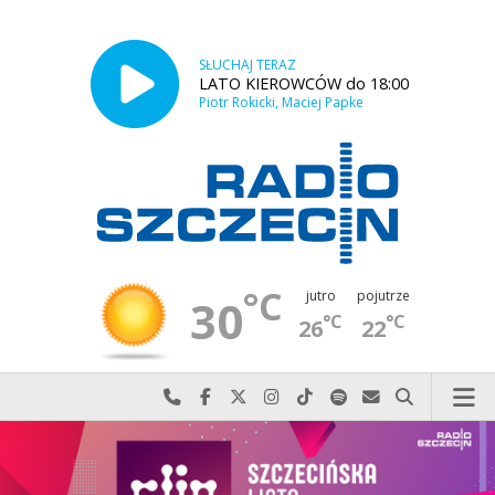
SŁUCHAJ TERAZ
LATO KIEROWCÓW do 18:00
Piotr Rokicki, Maciej Papke
°C
jutro
pojutrze
30
°C
°C
26
22
Najlepiej po prostu do nas zadzwoń
Odwiedź nas na Facebook-u
Odwiedź nas na X
Odwiedź nas na Instagram-ie
Odwiedź nas na TikTok-u
Szukaj nas na Spotify
Wyślij do nas w
Szukaj