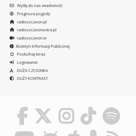
Wyślij do nas wiadomość
Prognoza pogody
radioszczecin.pl
radioszczecinextra.pl
radioszczecin.tv
Biuletyn Informacji Publicznej
Posłuchaj teraz
Logowanie
DUŻA CZCIONKA
DUŻY KONTRAST