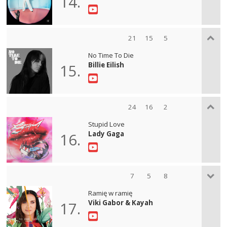
14.
21
15
5
No Time To Die
Billie Eilish
15.
24
16
2
Stupid Love
Lady Gaga
16.
7
5
8
Ramię w ramię
Viki Gabor & Kayah
17.