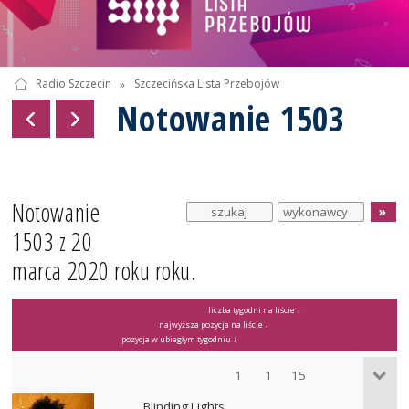
Radio Szczecin
»
Szczecińska Lista Przebojów
Notowanie 1503
Notowanie
1503 z 20
marca 2020 roku roku.
liczba tygodni na liście ↓
najwyższa pozycja na liście ↓
pozycja w ubiegłym tygodniu ↓
1
1
15
Blinding Lights