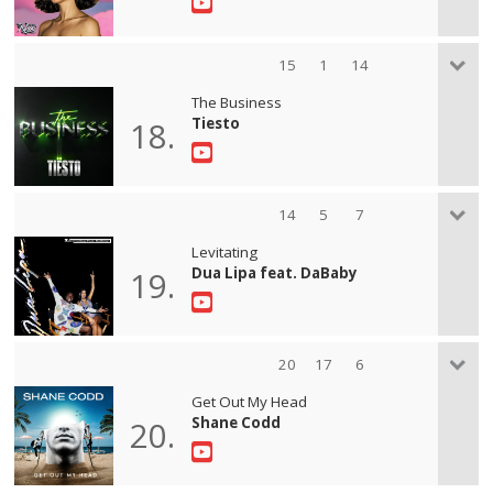
15
1
14
The Business
Tiesto
18.
14
5
7
Levitating
Dua Lipa feat. DaBaby
19.
20
17
6
Get Out My Head
Shane Codd
20.