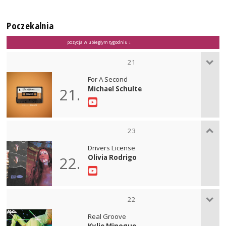
Poczekalnia
pozycja w ubiegłym tygodniu ↓
21
For A Second
Michael Schulte
21.
23
Drivers License
Olivia Rodrigo
22.
22
Real Groove
Kylie Minogue