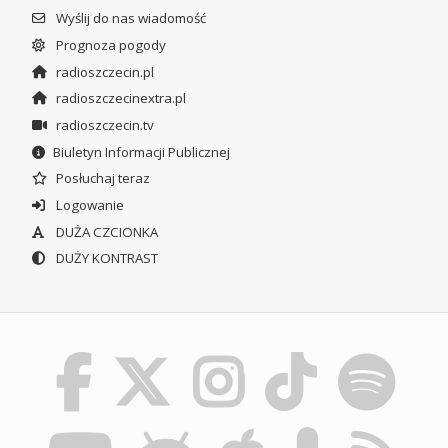
Wyślij do nas wiadomość
Prognoza pogody
radioszczecin.pl
radioszczecinextra.pl
radioszczecin.tv
Biuletyn Informacji Publicznej
Posłuchaj teraz
Logowanie
DUŻA CZCIONKA
DUŻY KONTRAST