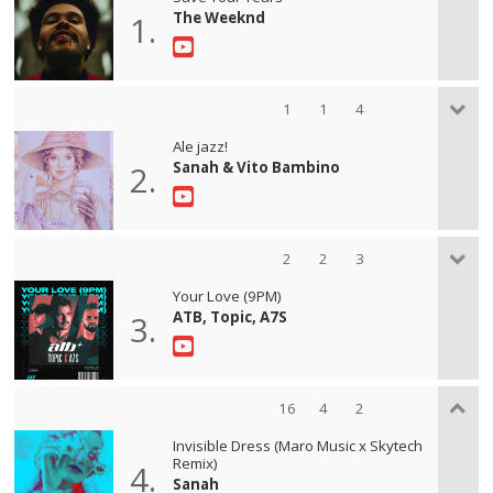
The Weeknd
1.
1
1
4
Ale jazz!
Sanah & Vito Bambino
2.
2
2
3
Your Love (9PM)
ATB, Topic, A7S
3.
16
4
2
Invisible Dress (Maro Music x Skytech
Remix)
4.
Sanah