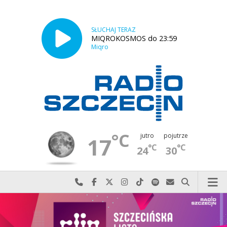
SŁUCHAJ TERAZ
MIQROKOSMOS do 23:59
Miqro
°C
jutro
pojutrze
17
°C
°C
24
30
Najlepiej po prostu do nas zadzwoń
Odwiedź nas na Facebook-u
Odwiedź nas na X
Odwiedź nas na Instagram-ie
Odwiedź nas na TikTok-u
Szukaj nas na Spotify
Wyślij do nas w
Szukaj