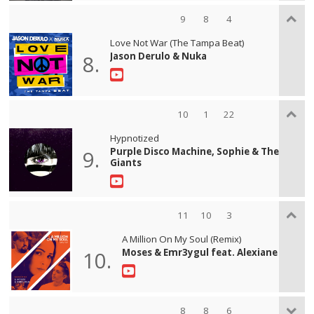
9
8
4
Love Not War (The Tampa Beat)
Jason Derulo & Nuka
8.
10
1
22
Hypnotized
Purple Disco Machine, Sophie & The
9.
Giants
11
10
3
A Million On My Soul (Remix)
Moses & Emr3ygul feat. Alexiane
10.
8
8
6