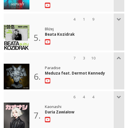
4
1
9
Bliżej
Beata Kozidrak
5.
7
3
10
Paradise
Meduza feat. Dermot Kennedy
6.
6
4
4
Kaonashi
Daria Zawiałow
7.