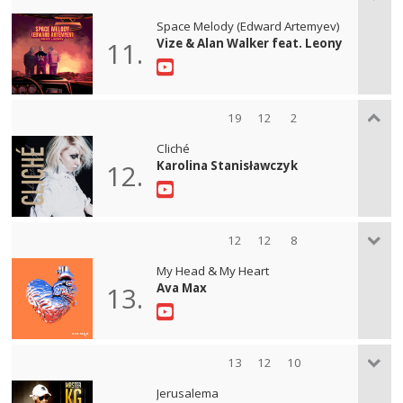
Space Melody (Edward Artemyev)
Vize & Alan Walker feat. Leony
11.
19
12
2
Cliché
Karolina Stanisławczyk
12.
12
12
8
My Head & My Heart
Ava Max
13.
13
12
10
Jerusalema