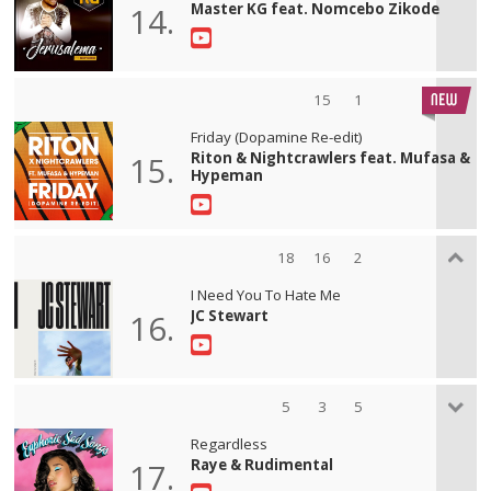
Master KG feat. Nomcebo Zikode
14.
15
1
Friday (Dopamine Re-edit)
Riton & Nightcrawlers feat. Mufasa &
15.
Hypeman
18
16
2
I Need You To Hate Me
JC Stewart
16.
5
3
5
Regardless
Raye & Rudimental
17.