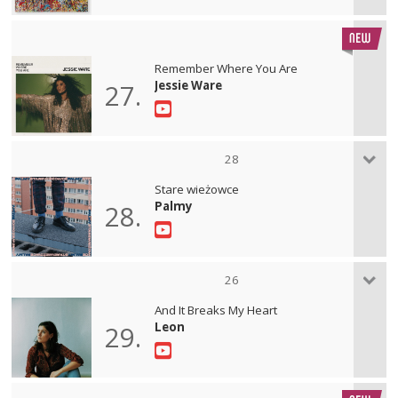
Remember Where You Are
Jessie Ware
27.
28
Stare wieżowce
Palmy
28.
26
And It Breaks My Heart
Leon
29.