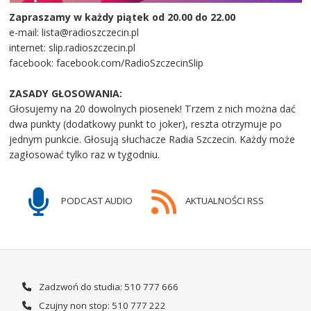
Zapraszamy w każdy piątek od 20.00 do 22.00
e-mail: lista@radioszczecin.pl
internet: slip.radioszczecin.pl
facebook: facebook.com/RadioSzczecinSlip
ZASADY GŁOSOWANIA:
Głosujemy na 20 dowolnych piosenek! Trzem z nich można dać
dwa punkty (dodatkowy punkt to joker), reszta otrzymuje po
jednym punkcie. Głosują słuchacze Radia Szczecin. Każdy może
zagłosować tylko raz w tygodniu.
PODCAST AUDIO
AKTUALNOŚCI RSS
Zadzwoń do studia: 510 777 666
Czujny non stop: 510 777 222