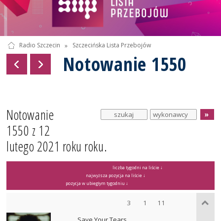
Radio Szczecin
»
Szczecińska Lista Przebojów
Notowanie 1550
Notowanie
1550 z 12
lutego 2021 roku roku.
liczba tygodni na liście ↓
najwyższa pozycja na liście ↓
pozycja w ubiegłym tygodniu ↓
3
1
11
Save Your Tears