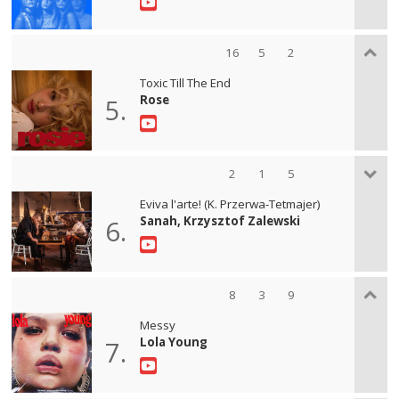
16
5
2
Toxic Till The End
Rose
5.
2
1
5
Eviva l'arte! (K. Przerwa-Tetmajer)
Sanah, Krzysztof Zalewski
6.
8
3
9
Messy
Lola Young
7.