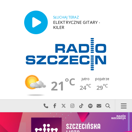
SŁUCHAJ TERAZ
ELEKTRYCZNE GITARY -
KILER
°C
jutro
pojutrze
21
°C
°C
24
29
Najlepiej po prostu do nas zadzwoń
Odwiedź nas na Facebook-u
Odwiedź nas na X
Odwiedź nas na Instagram-ie
Odwiedź nas na TikTok-u
Szukaj nas na Spotify
Wyślij do nas w
Szukaj