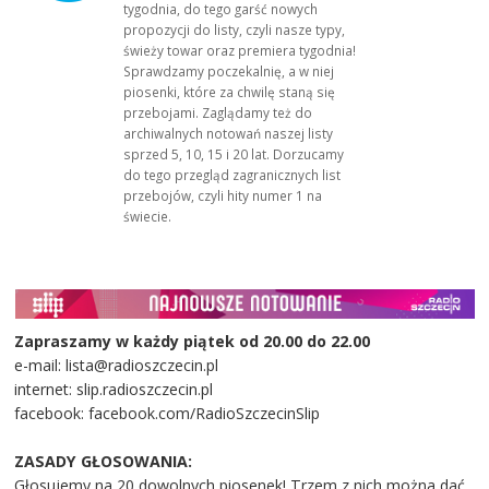
tygodnia, do tego garść nowych
propozycji do listy, czyli nasze typy,
świeży towar oraz premiera tygodnia!
Sprawdzamy poczekalnię, a w niej
piosenki, które za chwilę staną się
przebojami. Zaglądamy też do
archiwalnych notowań naszej listy
sprzed 5, 10, 15 i 20 lat. Dorzucamy
do tego przegląd zagranicznych list
przebojów, czyli hity numer 1 na
świecie.
Zapraszamy w każdy piątek od 20.00 do 22.00
e-mail: lista@radioszczecin.pl
internet: slip.radioszczecin.pl
facebook: facebook.com/RadioSzczecinSlip
ZASADY GŁOSOWANIA:
Głosujemy na 20 dowolnych piosenek! Trzem z nich można dać