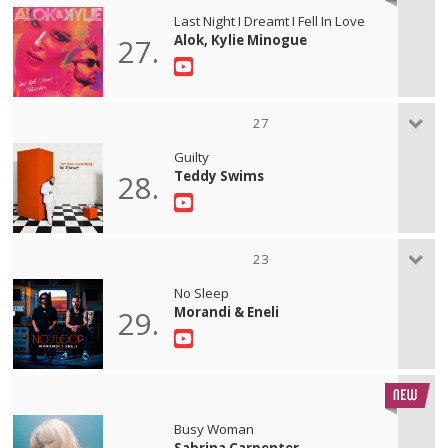
Last Night I Dreamt I Fell In Love
Alok, Kylie Minogue
27.
27
Guilty
Teddy Swims
28.
23
No Sleep
Morandi & Eneli
29.
Busy Woman
Sabrina Carpenter