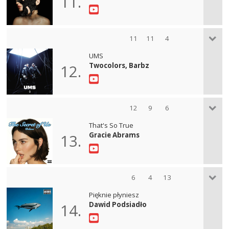
11.
11
11
4
UMS
Twocolors, Barbz
12.
12
9
6
That's So True
Gracie Abrams
13.
6
4
13
Pięknie płyniesz
Dawid Podsiadło
14.