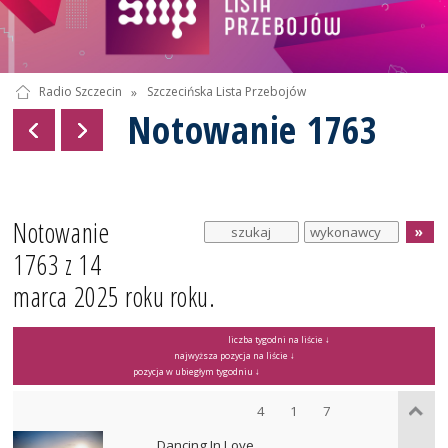
Radio Szczecin
»
Szczecińska Lista Przebojów
Notowanie 1763
Notowanie
1763 z 14
marca 2025 roku roku.
liczba tygodni na liście ↓
najwyższa pozycja na liście ↓
pozycja w ubiegłym tygodniu ↓
4
1
7
Dancing In Love