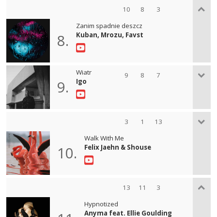
10
8
3
Zanim spadnie deszcz
Kuban, Mrozu, Favst
8.
Wiatr
9
8
7
Igo
9.
3
1
13
Walk With Me
Felix Jaehn & Shouse
10.
13
11
3
Hypnotized
Anyma feat. Ellie Goulding