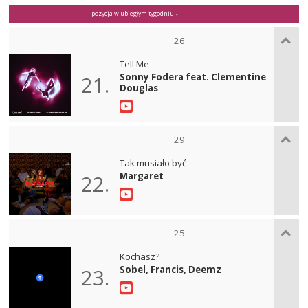
pozycja w ubiegłym tygodniu ↓
26
Tell Me
Sonny Fodera feat. Clementine
21.
Douglas
29
Tak musiało być
Margaret
22.
25
Kochasz?
Sobel, Francis, Deemz
23.