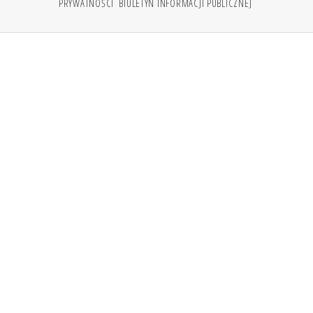
PRYWATNOŚCI
BIULETYN INFORMACJI PUBLICZNEJ