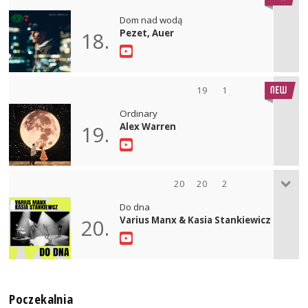
Dom nad wodą
Pezet, Auer
18.
19
1
Ordinary
Alex Warren
19.
20
20
2
Do dna
Varius Manx & Kasia Stankiewicz
20.
Poczekalnia