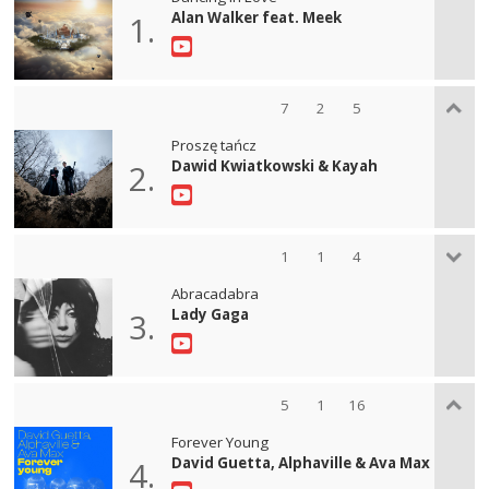
Alan Walker feat. Meek
1.
7
2
5
Proszę tańcz
Dawid Kwiatkowski & Kayah
2.
1
1
4
Abracadabra
Lady Gaga
3.
5
1
16
Forever Young
David Guetta, Alphaville & Ava Max
4.