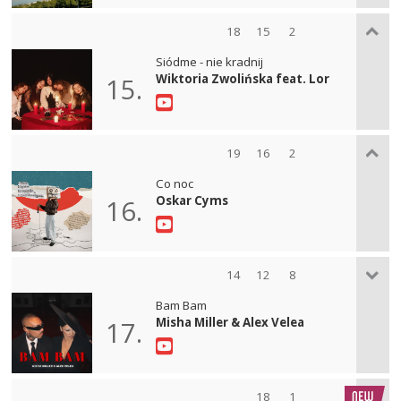
18
15
2
Siódme - nie kradnij
Wiktoria Zwolińska feat. Lor
15.
19
16
2
Co noc
Oskar Cyms
16.
14
12
8
Bam Bam
Misha Miller & Alex Velea
17.
18
1