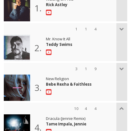
Rick Astley
1.
1
1
4
Mr. Know It All
Teddy Swims
2.
3
1
9
New Religion
Bebe Rexha & Faithless
3.
10
4
4
Dracula (Jennie Remix)
Tame Impala, Jennie
4.