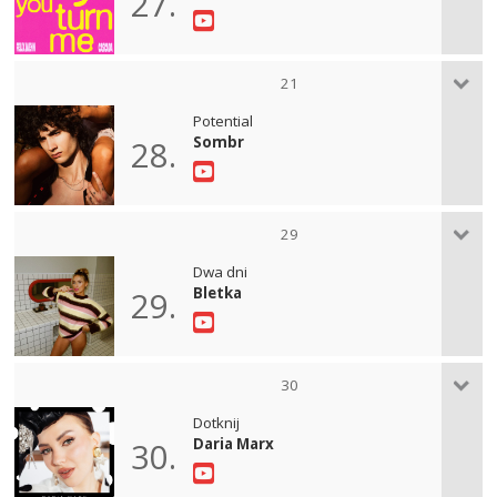
27.
21
Potential
Sombr
28.
29
Dwa dni
Bletka
29.
30
Dotknij
Daria Marx
30.