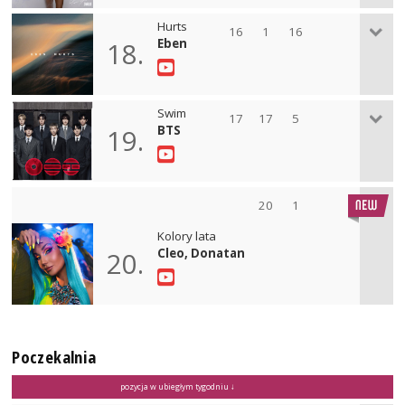
Hurts
16
1
16
Eben
18.
Swim
17
17
5
BTS
19.
20
1
Kolory lata
Cleo, Donatan
20.
Poczekalnia
pozycja w ubiegłym tygodniu ↓