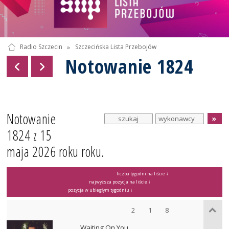
Radio Szczecin
»
Szczecińska Lista Przebojów
Notowanie 1824
Notowanie
1824 z 15
maja 2026 roku roku.
liczba tygodni na liście ↓
najwyższa pozycja na liście ↓
pozycja w ubiegłym tygodniu ↓
2
1
8
Waiting On You