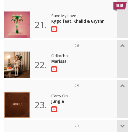
Save My Love
Kygo feat. Khalid & Gryffin
21.
26
Odkochaj
Marissa
22.
25
Carry On
Jungle
23.
23