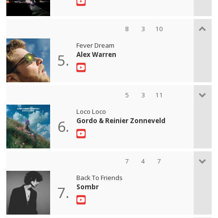
8
3
10
Fever Dream
Alex Warren
5.
5
3
11
Loco Loco
Gordo & Reinier Zonneveld
6.
7
4
7
Back To Friends
Sombr
7.