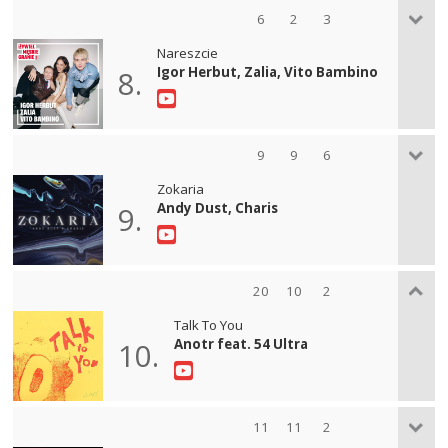
6
2
3
Nareszcie
Igor Herbut, Zalia, Vito Bambino
8.
9
9
6
Zokaria
Andy Dust, Charis
9.
20
10
2
Talk To You
Anotr feat. 54 Ultra
10.
11
11
2