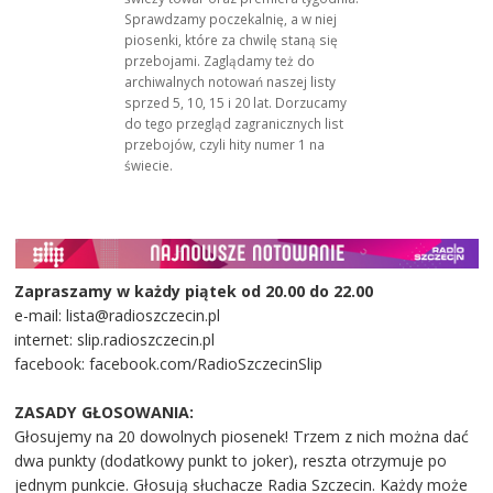
Sprawdzamy poczekalnię, a w niej
piosenki, które za chwilę staną się
przebojami. Zaglądamy też do
archiwalnych notowań naszej listy
sprzed 5, 10, 15 i 20 lat. Dorzucamy
do tego przegląd zagranicznych list
przebojów, czyli hity numer 1 na
świecie.
Zapraszamy w każdy piątek od 20.00 do 22.00
e-mail: lista@radioszczecin.pl
internet: slip.radioszczecin.pl
facebook: facebook.com/RadioSzczecinSlip
ZASADY GŁOSOWANIA:
Głosujemy na 20 dowolnych piosenek! Trzem z nich można dać
dwa punkty (dodatkowy punkt to joker), reszta otrzymuje po
jednym punkcie. Głosują słuchacze Radia Szczecin. Każdy może