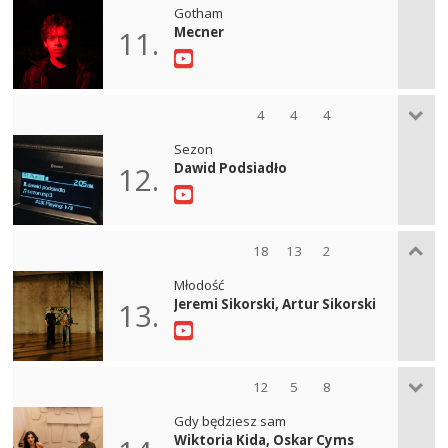
Gotham
Mecner
11.
4
4
4
Sezon
Dawid Podsiadło
12.
18
13
2
Młodość
Jeremi Sikorski, Artur Sikorski
13.
12
5
8
Gdy będziesz sam
Wiktoria Kida, Oskar Cyms