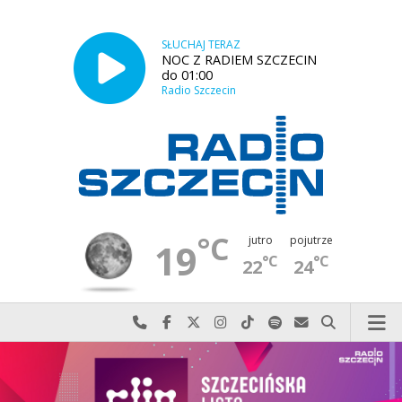
SŁUCHAJ TERAZ
NOC Z RADIEM SZCZECIN
do 01:00
Radio Szczecin
°C
jutro
pojutrze
19
°C
°C
22
24
Najlepiej po prostu do nas zadzwoń
Odwiedź nas na Facebook-u
Odwiedź nas na X
Odwiedź nas na Instagram-ie
Odwiedź nas na TikTok-u
Szukaj nas na Spotify
Wyślij do nas w
Szukaj