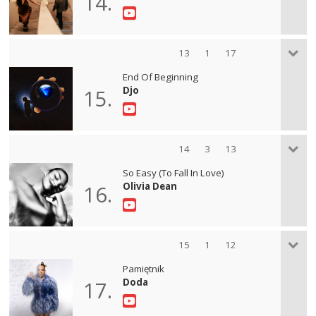
14.
13
1
17
End Of Beginning
Djo
15.
14
3
13
So Easy (To Fall In Love)
Olivia Dean
16.
15
1
12
Pamiętnik
Doda
17.