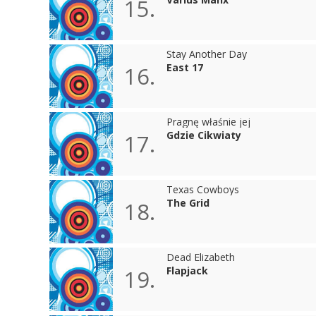
15.
Stay Another Day
East 17
16.
Pragnę właśnie jej
Gdzie Cikwiaty
17.
Texas Cowboys
The Grid
18.
Dead Elizabeth
Flapjack
19.