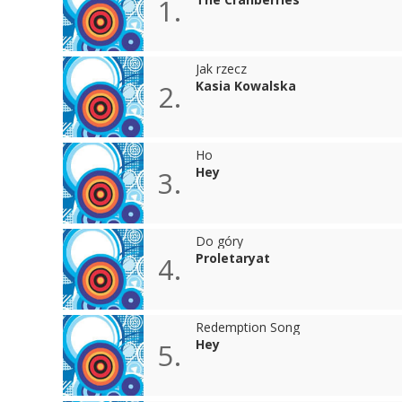
1.
Jak rzecz
Kasia Kowalska
2.
Ho
Hey
3.
Do góry
Proletaryat
4.
Redemption Song
Hey
5.