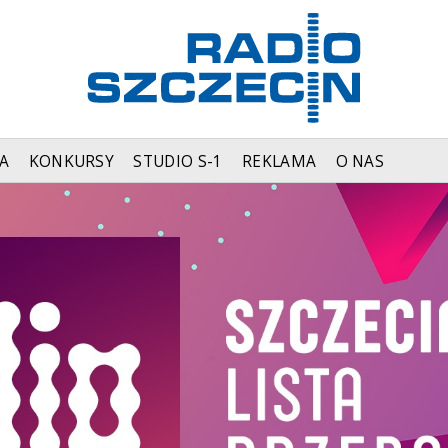
A
KONKURSY
STUDIO S-1
REKLAMA
O NAS