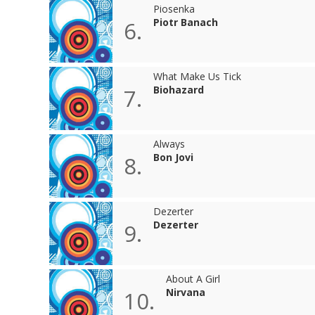
Piosenka
Piotr Banach
6.
What Make Us Tick
Biohazard
7.
Always
Bon Jovi
8.
Dezerter
Dezerter
9.
About A Girl
Nirvana
10.