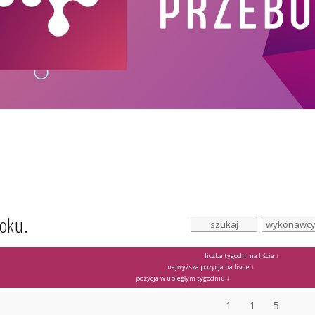
roku.
liczba tygodni na liście ↓
najwyższa pozycja na liście ↓
pozycja w ubiegłym tygodniu ↓
1
1
5