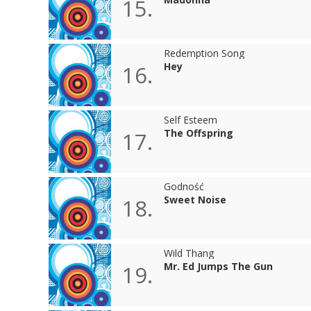
15.
Redemption Song
Hey
16.
Self Esteem
The Offspring
17.
Godność
Sweet Noise
18.
Wild Thang
Mr. Ed Jumps The Gun
19.