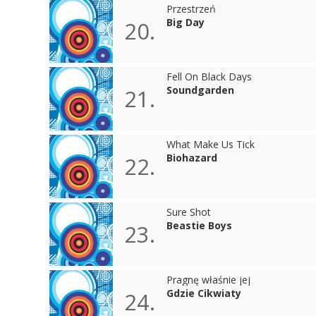
Przestrzeń
Big Day
20.
Fell On Black Days
Soundgarden
21.
What Make Us Tick
Biohazard
22.
Sure Shot
Beastie Boys
23.
Pragnę właśnie jej
Gdzie Cikwiaty
24.