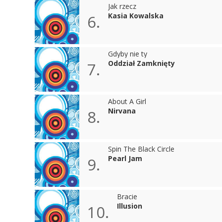
Jak rzecz
Kasia Kowalska
6.
Gdyby nie ty
Oddział Zamknięty
7.
About A Girl
Nirvana
8.
Spin The Black Circle
Pearl Jam
9.
Bracie
Illusion
10.