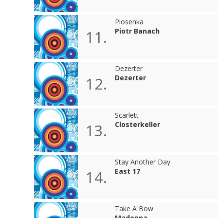
Piosenka
Piotr Banach
11.
Dezerter
Dezerter
12.
Scarlett
Closterkeller
13.
Stay Another Day
East 17
14.
Take A Bow
Madonna