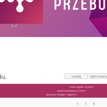
ku.
liczba tygodni na liście ↓
najwyższa pozycja na liście ↓
pozycja w ubiegłym tygodniu ↓
1
1
9