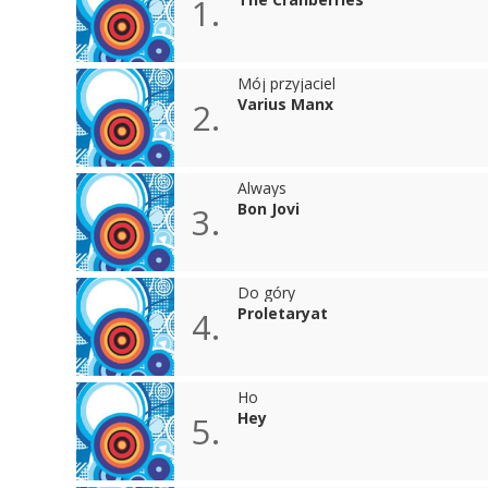
1.
Mój przyjaciel
Varius Manx
2.
Always
Bon Jovi
3.
Do góry
Proletaryat
4.
Ho
Hey
5.