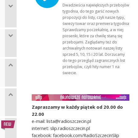
Dwadzieścia największych przebojów
tygodnia, do tego garść nowych
propozycji do listy, czyli nasze typy,
świeży towar oraz premiera tygodnia!
Sprawdzamy poczekalnię, a w niej
piosenki, które za chwilę staną się
przebojami. Zaglądamy też do
archiwalnych notowań naszej listy
sprzed 5, 10, 15 i 20 lat. Dorzucamy
do tego przegląd zagranicznych list
przebojów, czyli hity numer 1 na
świecie.
Zapraszamy w każdy piątek od 20.00 do
22.00
e-mail: lista@radioszczecin.pl
internet: slip.radioszczecin.pl
facebook: facebook.com/RadioSzczecinSlip