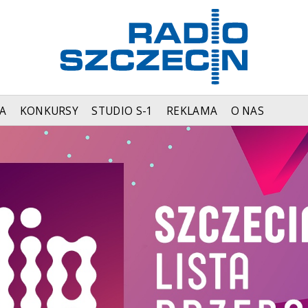
A
KONKURSY
STUDIO S-1
REKLAMA
O NAS