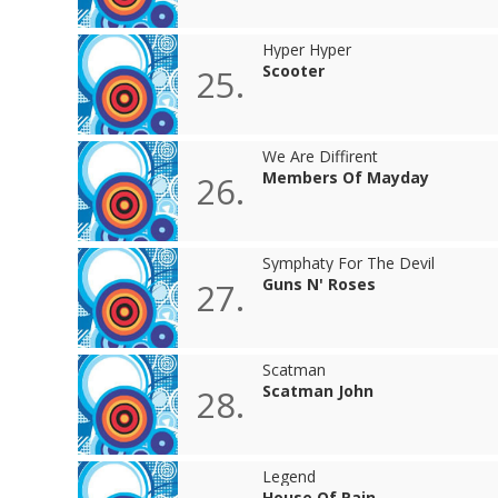
Hyper Hyper
Scooter
25.
We Are Diffirent
Members Of Mayday
26.
Symphaty For The Devil
Guns N' Roses
27.
Scatman
Scatman John
28.
Legend
House Of Pain