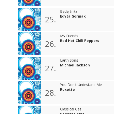
Będę śniła
Edyta Górniak
25.
My Friends
Red Hot Chili Peppers
26.
Earth Song
Michael Jackson
27.
You Don't Undestand Me
Roxette
28.
Classical Gas
Vanessa Mae