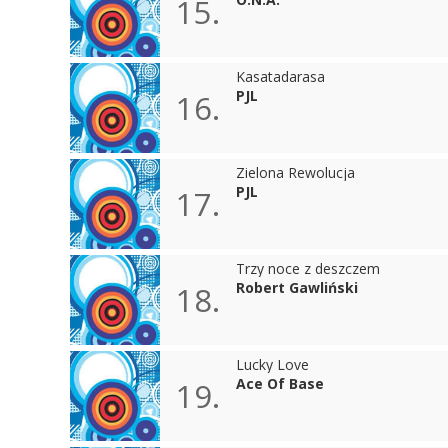
15.
Kasatadarasa
PJL
16.
Zielona Rewolucja
PJL
17.
Trzy noce z deszczem
Robert Gawliński
18.
Lucky Love
Ace Of Base
19.