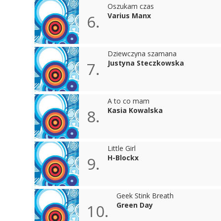
Oszukam czas
Varius Manx
6.
Dziewczyna szamana
Justyna Steczkowska
7.
A to co mam
Kasia Kowalska
8.
Little Girl
H-Blockx
9.
Geek Stink Breath
Green Day
10.