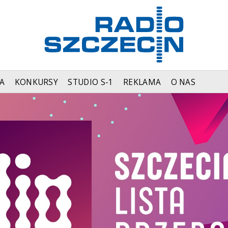
A
KONKURSY
STUDIO S-1
REKLAMA
O NAS