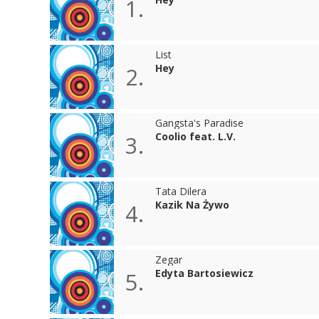
1.
List
Hey
2.
Gangsta's Paradise
Coolio feat. L.V.
3.
Tata Dilera
Kazik Na Żywo
4.
Zegar
Edyta Bartosiewicz
5.