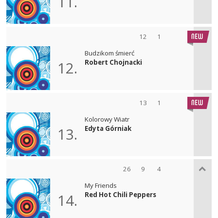
11.
12
1
Budzikom śmierć
Robert Chojnacki
12.
13
1
Kolorowy Wiatr
Edyta Górniak
13.
26
9
4
My Friends
Red Hot Chili Peppers
14.