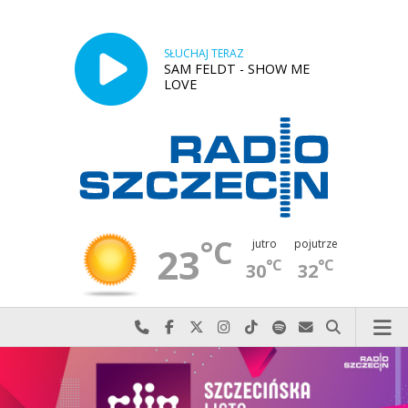
SŁUCHAJ TERAZ
SAM FELDT - SHOW ME
LOVE
°C
jutro
pojutrze
23
°C
°C
30
32
Najlepiej po prostu do nas zadzwoń
Odwiedź nas na Facebook-u
Odwiedź nas na X
Odwiedź nas na Instagram-ie
Odwiedź nas na TikTok-u
Szukaj nas na Spotify
Wyślij do nas w
Szukaj