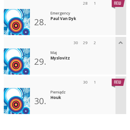
28
1
Emergency
Paul Van Dyk
28.
30
29
2
Maj
Myslovitz
29.
30
1
Pieniądz
Houk
30.