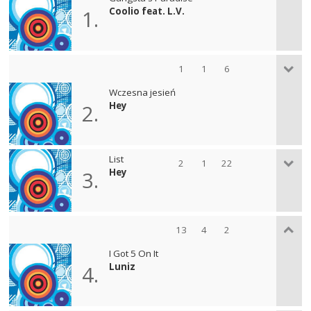
Coolio feat. L.V.
1.
1
1
6
Wczesna jesień
Hey
2.
List
2
1
22
Hey
3.
13
4
2
I Got 5 On It
Luniz
4.