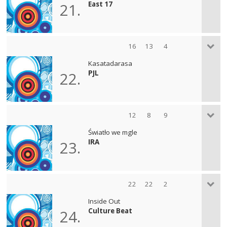
East 17
21.
16
13
4
Kasatadarasa
PJL
22.
12
8
9
Światło we mgle
IRA
23.
22
22
2
Inside Out
Culture Beat
24.