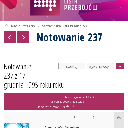
Radio Szczecin
»
Szczecińska Lista Przebojów
Notowanie 237
Notowanie
237 z 17
grudnia 1995 roku roku.
liczba tygodni na liście ↓
najwyższa pozycja na liście ↓
pozycja w ubiegłym tygodniu ↓
3
1
9
Gangsta's Paradise