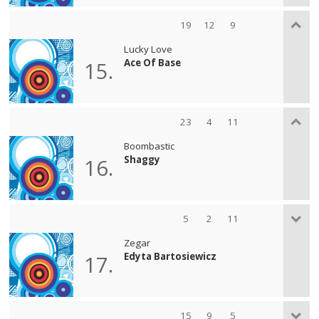
19
12
9
Lucky Love
Ace Of Base
15.
23
4
11
Boombastic
Shaggy
16.
5
2
11
Zegar
Edyta Bartosiewicz
17.
15
9
5