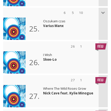
6
5
10
Oszukam czas
Varius Manx
25.
26
1
I Wish
Skee-Lo
26.
27
1
Where The Wild Roses Grow
Nick Cave feat. Kylie Minogue
27.