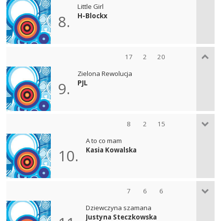
Little Girl
H-Blockx
8.
17
2
20
Zielona Rewolucja
PJL
9.
8
2
15
A to co mam
Kasia Kowalska
10.
7
6
6
Dziewczyna szamana
Justyna Steczkowska