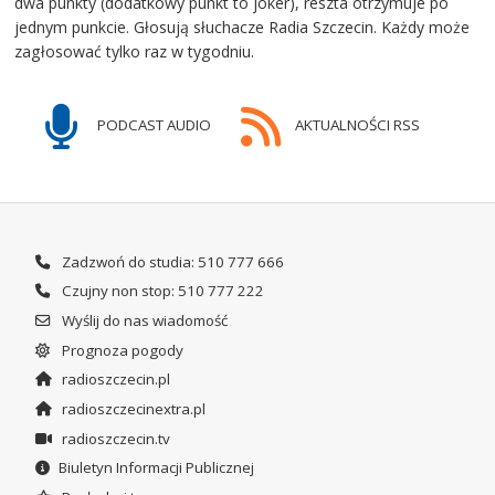
dwa punkty (dodatkowy punkt to joker), reszta otrzymuje po
jednym punkcie. Głosują słuchacze Radia Szczecin. Każdy może
zagłosować tylko raz w tygodniu.
PODCAST AUDIO
AKTUALNOŚCI RSS
Zadzwoń do studia: 510 777 666
Czujny non stop: 510 777 222
Wyślij do nas wiadomość
Prognoza pogody
radioszczecin.pl
radioszczecinextra.pl
radioszczecin.tv
Biuletyn Informacji Publicznej