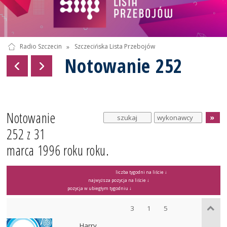
Radio Szczecin
»
Szczecińska Lista Przebojów
Notowanie 252
Notowanie
252 z 31
marca 1996 roku roku.
liczba tygodni na liście ↓
najwyższa pozycja na liście ↓
pozycja w ubiegłym tygodniu ↓
3
1
5
Harry