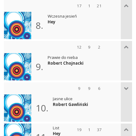
17
1
21
Wczesna jesień
Hey
8.
12
9
2
Prawie do nieba
Robert Chojnacki
9.
9
9
6
Jasne ulice
Robert Gawliński
10.
List
19
1
37
Hey