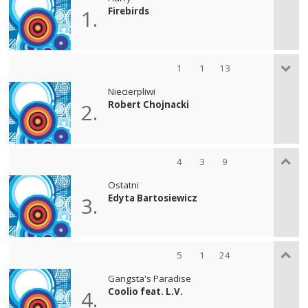
Firebirds
1.
1
1
13
Niecierpliwi
Robert Chojnacki
2.
4
3
9
Ostatni
Edyta Bartosiewicz
3.
5
1
24
Gangsta's Paradise
Coolio feat. L.V.
4.