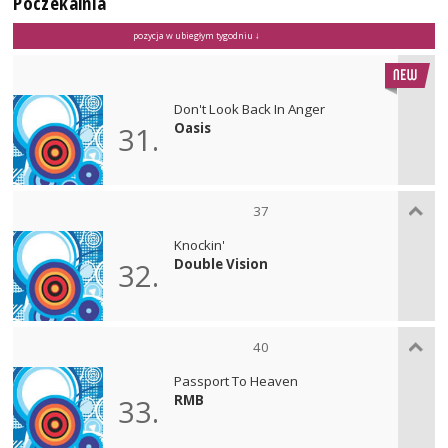
Poczekalnia
pozycja w ubiegłym tygodniu ↓
Don't Look Back In Anger
Oasis
31.
37
Knockin'
Double Vision
32.
40
Passport To Heaven
RMB
33.