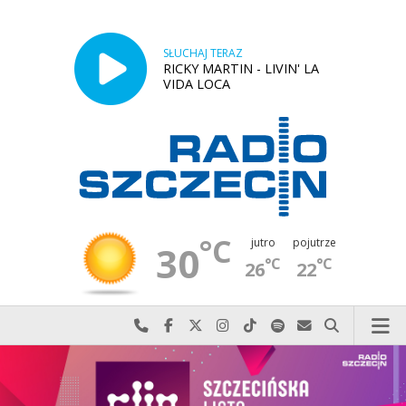
SŁUCHAJ TERAZ
RICKY MARTIN - LIVIN' LA
VIDA LOCA
°C
jutro
pojutrze
30
°C
°C
26
22
Najlepiej po prostu do nas zadzwoń
Odwiedź nas na Facebook-u
Odwiedź nas na X
Odwiedź nas na Instagram-ie
Odwiedź nas na TikTok-u
Szukaj nas na Spotify
Wyślij do nas w
Szukaj