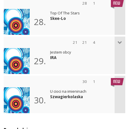
28
1
Top Of The Stars
Skee-Lo
28.
21
21
4
Jestem obcy
IRA
29.
30
1
U cioci na imieninach
Szwagierkolaska
30.