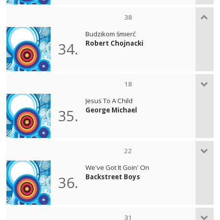
38
Budzikom śmierć
Robert Chojnacki
34.
18
Jesus To A Child
George Michael
35.
22
We've Got It Goin' On
Backstreet Boys
36.
31