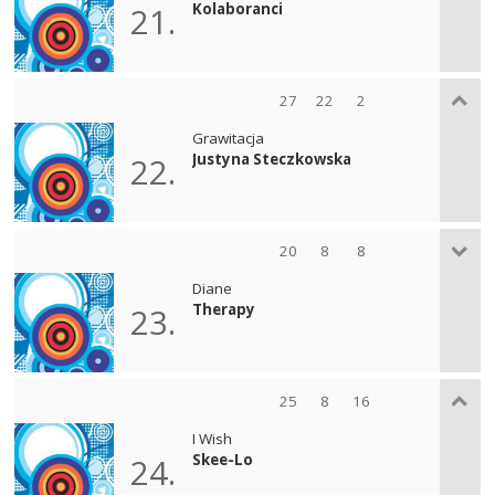
Kolaboranci
21.
27
22
2
Grawitacja
Justyna Steczkowska
22.
20
8
8
Diane
Therapy
23.
25
8
16
I Wish
Skee-Lo
24.