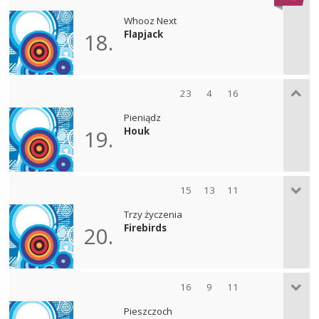
Whooz Next
Flapjack
18.
23
4
16
Pieniądz
Houk
19.
15
13
11
Trzy życzenia
Firebirds
20.
16
9
11
Pieszczoch