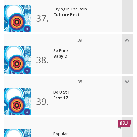
Crying In The Rain
Culture Beat
37.
39
So Pure
Baby D
38.
35
Do U Still
East 17
39.
Popular