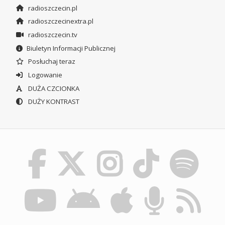
radioszczecin.pl
radioszczecinextra.pl
radioszczecin.tv
Biuletyn Informacji Publicznej
Posłuchaj teraz
Logowanie
DUŻA CZCIONKA
DUŻY KONTRAST