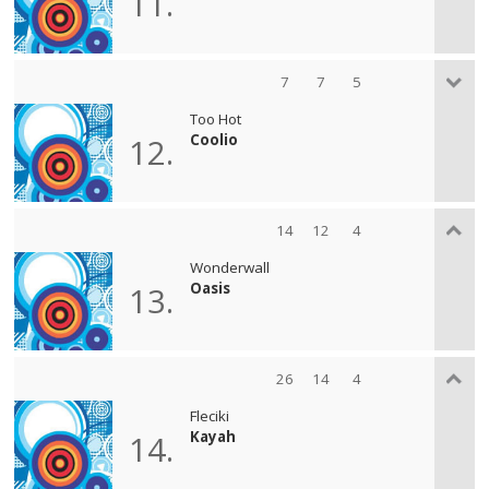
11.
7
7
5
Too Hot
Coolio
12.
14
12
4
Wonderwall
Oasis
13.
26
14
4
Fleciki
Kayah
14.