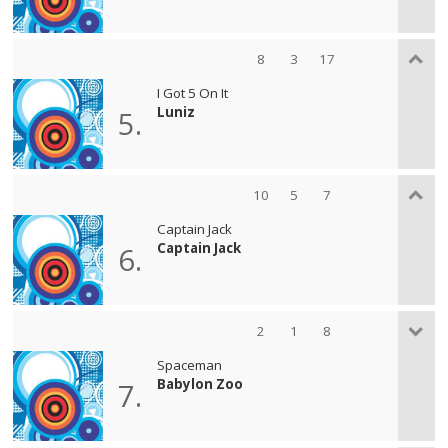
8
3
17
I Got 5 On It
Luniz
5.
10
5
7
Captain Jack
Captain Jack
6.
2
1
8
Spaceman
Babylon Zoo
7.