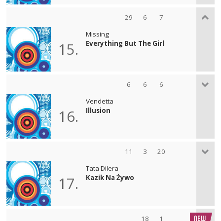
29
6
7
Missing
Everything But The Girl
15.
6
6
6
Vendetta
Illusion
16.
11
3
20
Tata Dilera
Kazik Na Żywo
17.
18
1