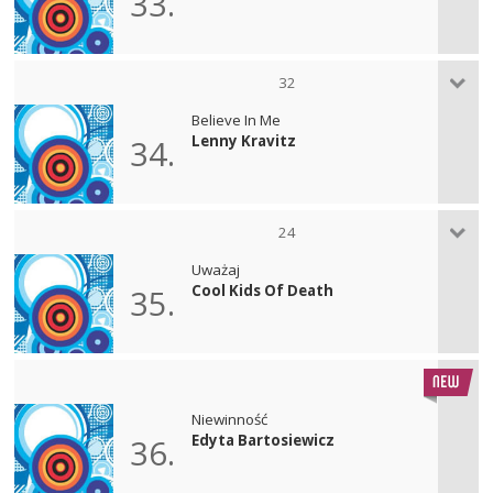
33.
32
Believe In Me
Lenny Kravitz
34.
24
Uważaj
Cool Kids Of Death
35.
Niewinność
Edyta Bartosiewicz
36.