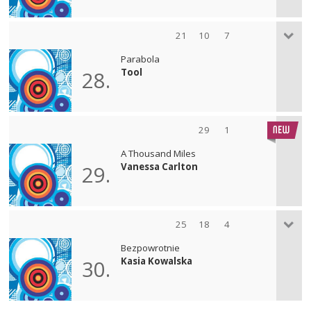
21
10
7
Parabola
Tool
28.
29
1
A Thousand Miles
Vanessa Carlton
29.
25
18
4
Bezpowrotnie
Kasia Kowalska
30.