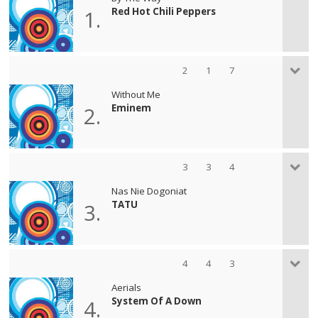
Red Hot Chili Peppers
1.
2
1
7
Without Me
Eminem
2.
3
3
4
Nas Nie Dogoniat
TATU
3.
4
4
3
Aerials
System Of A Down
4.