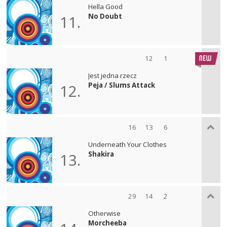
Hella Good
No Doubt
11.
12
1
Jest jedna rzecz
Peja / Slums Attack
12.
16
13
6
Underneath Your Clothes
Shakira
13.
29
14
2
Otherwise
Morcheeba