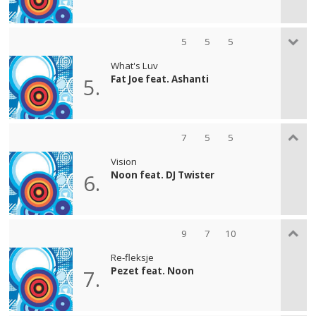
5
5
5
What's Luv
Fat Joe feat. Ashanti
5.
7
5
5
Vision
Noon feat. DJ Twister
6.
9
7
10
Re-fleksje
Pezet feat. Noon
7.