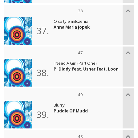
38
O co tyle milczenia
Anna Maria Jopek
37.
47
I Need A Girl (Part One)
P. Diddy feat. Usher feat. Loon
38.
40
Blurry
Puddle Of Mudd
39.
48