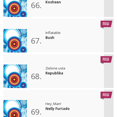
Kosheen
66.
Inflatable
Bush
67.
Zielone usta
Republika
68.
Hey, Man!
Nelly Furtado
69.