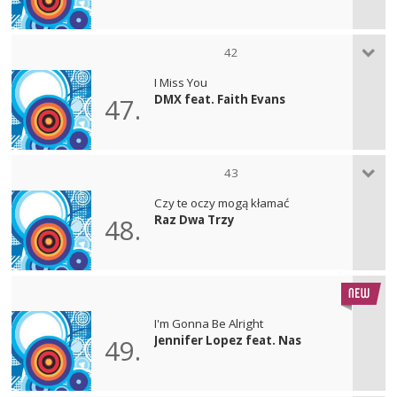
42
I Miss You
DMX feat. Faith Evans
47.
43
Czy te oczy mogą kłamać
Raz Dwa Trzy
48.
I'm Gonna Be Alright
Jennifer Lopez feat. Nas
49.