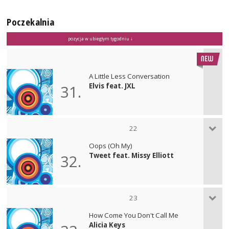
Poczekalnia
pozycja w ubiegłym tygodniu ↓
A Little Less Conversation
Elvis feat. JXL
31.
22
Oops (Oh My)
Tweet feat. Missy Elliott
32.
23
How Come You Don't Call Me
Alicia Keys