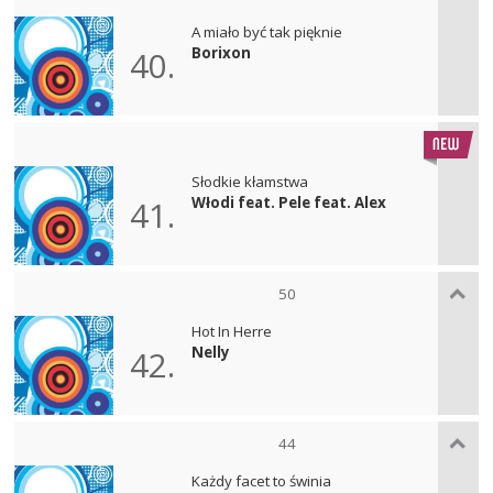
A miało być tak pięknie
Borixon
40.
Słodkie kłamstwa
Włodi feat. Pele feat. Alex
41.
50
Hot In Herre
Nelly
42.
44
Każdy facet to świnia