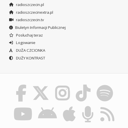
radioszczecin.pl
radioszczecinextra.pl
radioszczecin.tv
Biuletyn Informacji Publicznej
Posłuchaj teraz
Logowanie
DUŻA CZCIONKA
DUŻY KONTRAST