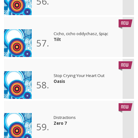
56.
Cicho, cicho oddychasz, śpiąc
Tilt
57.
Stop Crying Your Heart Out
Oasis
58.
Distractions
Zero 7
59.