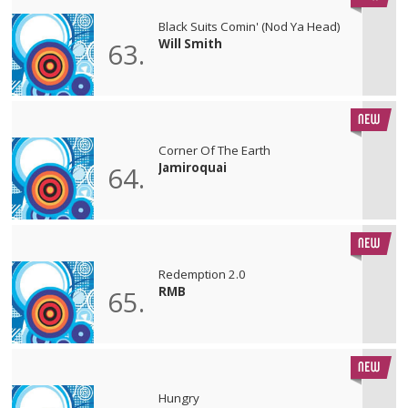
Black Suits Comin' (Nod Ya Head)
Will Smith
63.
Corner Of The Earth
Jamiroquai
64.
Redemption 2.0
RMB
65.
Hungry