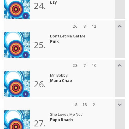
Łzy
24.
26
8
12
Don't Let Me Get Me
Pink
25.
28
7
10
Mr. Bobby
Manu Chao
26.
18
18
2
She Loves Me Not
Papa Roach
27.