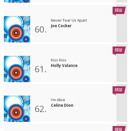
Never Tear Us Apart
Joe Cocker
60.
Kiss Kiss
Holly Valance
61.
I'm Alive
Celine Dion
62.