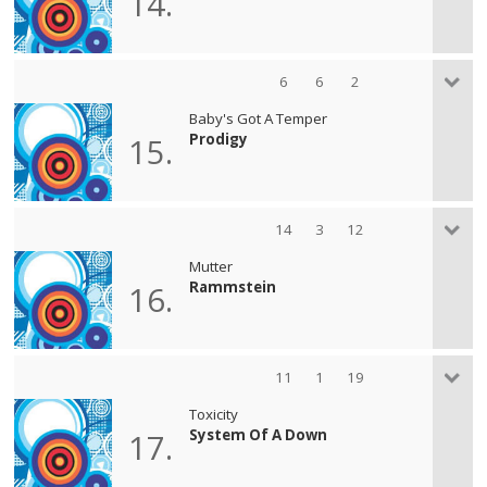
14.
6
6
2
Baby's Got A Temper
Prodigy
15.
14
3
12
Mutter
Rammstein
16.
11
1
19
Toxicity
System Of A Down
17.