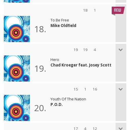
18
1
To Be Free
Mike Oldfield
18.
19
19
4
Hero
Chad Kroeger feat. Josey Scott
19.
15
1
16
Youth Of The Nation
P.O.D.
20.
17
4
12