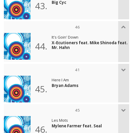
Big Cyc
43.
46
It's Goin' Down
X-Ecutioners feat. Mike Shinoda feat.
44.
Mr. Hahn
41
Here I Am
Bryan Adams
45.
45
Les Mots
Mylene Farmer feat. Seal
46.