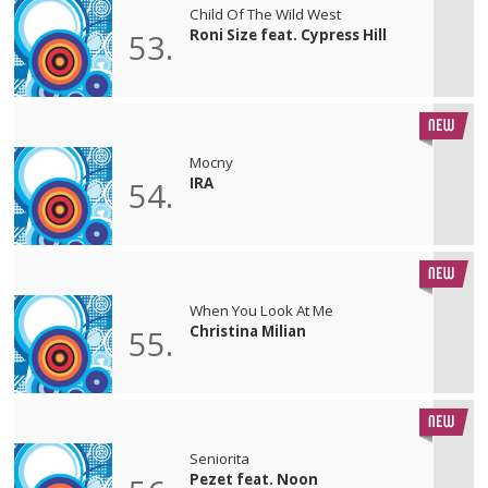
Child Of The Wild West
Roni Size feat. Cypress Hill
53.
Mocny
IRA
54.
When You Look At Me
Christina Milian
55.
Seniorita
Pezet feat. Noon