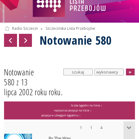
Radio Szczecin
»
Szczecińska Lista Przebojów
Notowanie 580
Notowanie
580 z 13
lipca 2002 roku roku.
liczba tygodni na liście ↓
najwyższa pozycja na liście ↓
pozycja w ubiegłym tygodniu ↓
1
1
4
By The Way