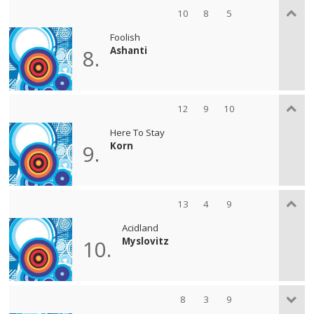
10
8
5
Foolish
Ashanti
8.
12
9
10
Here To Stay
Korn
9.
13
4
9
Acidland
Myslovitz
10.
8
3
9