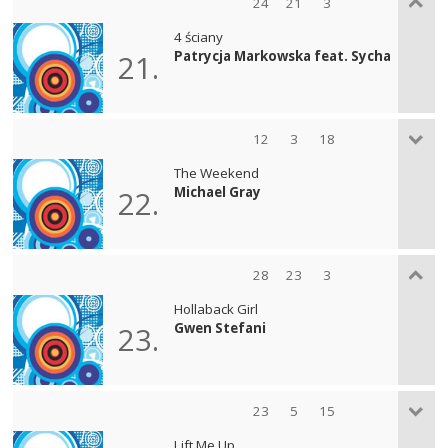
24
21
3
4 ściany
Patrycja Markowska feat. Sycha
21.
12
3
18
The Weekend
Michael Gray
22.
28
23
3
Hollaback Girl
Gwen Stefani
23.
23
5
15
Lift Me Up