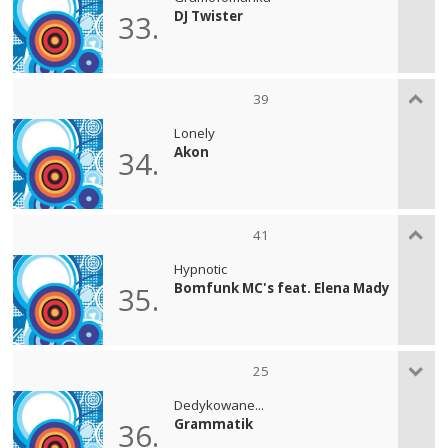
DJ Twister
33.
39
Lonely
Akon
34.
41
Hypnotic
Bomfunk MC's feat. Elena Mady
35.
25
Dedykowane...
Grammatik
36.