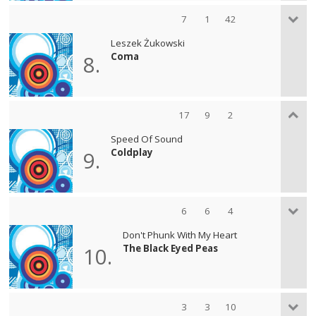
7
1
42
Leszek Żukowski
Coma
8.
17
9
2
Speed Of Sound
Coldplay
9.
6
6
4
Don't Phunk With My Heart
The Black Eyed Peas
10.
3
3
10