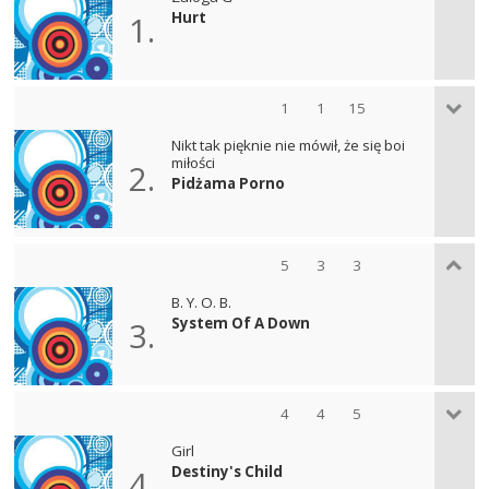
Hurt
1.
1
1
15
Nikt tak pięknie nie mówił, że się boi
miłości
2.
Pidżama Porno
5
3
3
B. Y. O. B.
System Of A Down
3.
4
4
5
Girl
Destiny's Child
4.