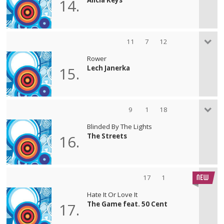
14.
11
7
12
Rower
Lech Janerka
15.
9
1
18
Blinded By The Lights
The Streets
16.
17
1
Hate It Or Love It
The Game feat. 50 Cent
17.