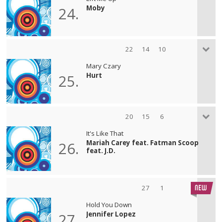
Moby
24.
22
14
10
Mary Czary
Hurt
25.
20
15
6
It's Like That
Mariah Carey feat. Fatman Scoop
26.
feat. J.D.
27
1
Hold You Down
Jennifer Lopez
27.