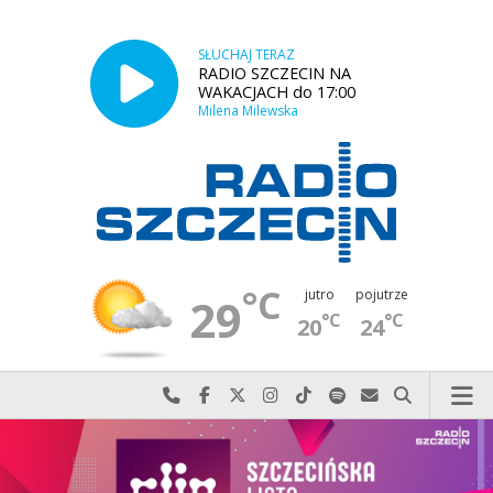
SŁUCHAJ TERAZ
RADIO SZCZECIN NA
WAKACJACH do 17:00
Milena Milewska
°C
jutro
pojutrze
29
°C
°C
20
24
Najlepiej po prostu do nas zadzwoń
Odwiedź nas na Facebook-u
Odwiedź nas na X
Odwiedź nas na Instagram-ie
Odwiedź nas na TikTok-u
Szukaj nas na Spotify
Wyślij do nas w
Szukaj