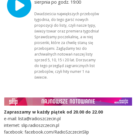
sierpnia po godz. 19:00
Dwadzieścia największych przebojów
tygodnia, do tego garść nowych
propozycji do listy, czyli nasze typy,
świeży towar oraz premiera tygodnia!
Sprawdzamy poczekalnię, a w niej
piosenki, które za chwilę staną się
przebojami. Zaglądamy też do
archiwalnych notowań naszej listy
sprzed 5, 10, 15 i 20 lat. Dorzucamy
do tego przegląd zagranicznych list
przebojów, czyli hity numer 1 na
świecie.
Zapraszamy w każdy piątek od 20.00 do 22.00
e-mail: lista@radioszczecin.pl
internet: slip.radioszczecin.pl
facebook: facebook.com/RadioSzczecinSlip