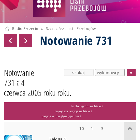
Radio Szczecin
»
Szczecińska Lista Przebojów
Notowanie 731
Notowanie
731 z 4
czerwca 2005 roku roku.
liczba tygodni na liście ↓
najwyższa pozycja na liście ↓
pozycja w ubiegłym tygodniu ↓
10
1
3
Załoga G