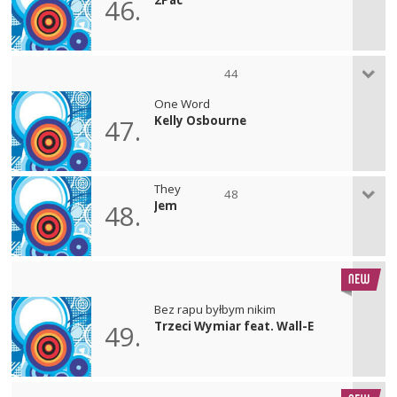
46.
44
One Word
Kelly Osbourne
47.
They
48
Jem
48.
Bez rapu byłbym nikim
Trzeci Wymiar feat. Wall-E
49.