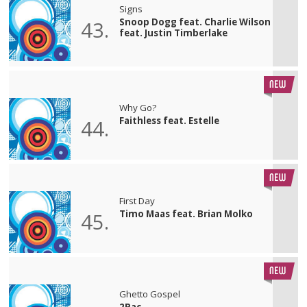
Signs
Snoop Dogg feat. Charlie Wilson
43.
feat. Justin Timberlake
Why Go?
Faithless feat. Estelle
44.
First Day
Timo Maas feat. Brian Molko
45.
Ghetto Gospel
2Pac