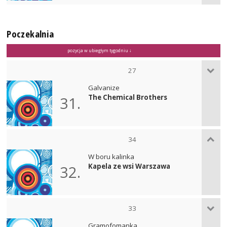
Poczekalnia
pozycja w ubiegłym tygodniu ↓
27
Galvanize
The Chemical Brothers
31.
34
W boru kalinka
Kapela ze wsi Warszawa
32.
33
Gramofomanka