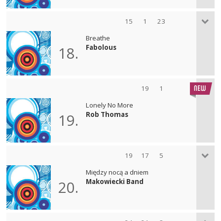
15
1
23
Breathe
Fabolous
18.
19
1
Lonely No More
Rob Thomas
19.
19
17
5
Między nocą a dniem
Makowiecki Band
20.