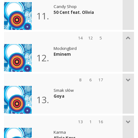
Candy Shop
50 Cent feat. Olivia
11.
14
12
5
Mockingbird
Eminem
12.
8
6
17
Smak słów
Goya
13.
13
1
16
Karma
Alicia Keys