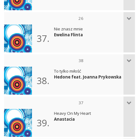
26
Nie znasz mnie
Ewelina Flinta
37.
38
To tylko miłość
Hedone feat. Joanna Prykowska
38.
37
Heavy On My Heart
Anastacia
39.