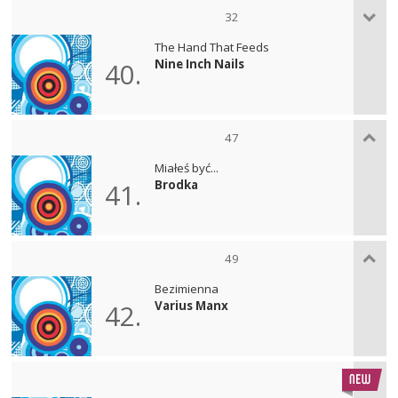
32
The Hand That Feeds
Nine Inch Nails
40.
47
Miałeś być...
Brodka
41.
49
Bezimienna
Varius Manx
42.