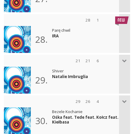
28
1
Parę chwil
IRA
28.
21
21
6
Shiver
Natalie Imbruglia
29.
29
26
4
Bezele Kochanie
Ośka feat. Tede feat. Kołcz feat.
30.
Kiełbasa