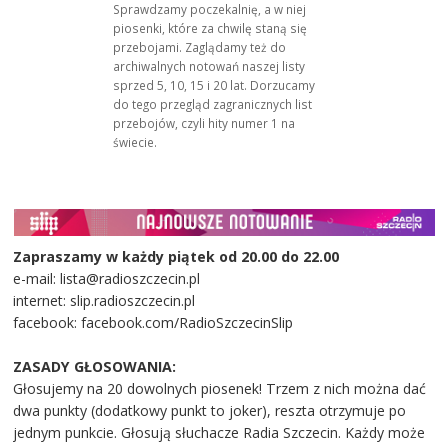
Sprawdzamy poczekalnię, a w niej
piosenki, które za chwilę staną się
przebojami. Zaglądamy też do
archiwalnych notowań naszej listy
sprzed 5, 10, 15 i 20 lat. Dorzucamy
do tego przegląd zagranicznych list
przebojów, czyli hity numer 1 na
świecie.
Zapraszamy w każdy piątek od 20.00 do 22.00
e-mail: lista@radioszczecin.pl
internet: slip.radioszczecin.pl
facebook: facebook.com/RadioSzczecinSlip
ZASADY GŁOSOWANIA:
Głosujemy na 20 dowolnych piosenek! Trzem z nich można dać
dwa punkty (dodatkowy punkt to joker), reszta otrzymuje po
jednym punkcie. Głosują słuchacze Radia Szczecin. Każdy może