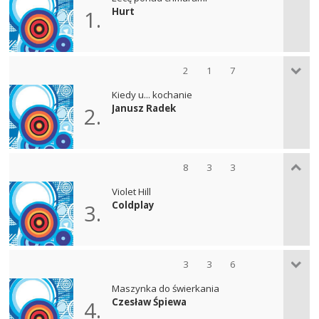
Hurt
1.
2
1
7
Kiedy u... kochanie
Janusz Radek
2.
8
3
3
Violet Hill
Coldplay
3.
3
3
6
Maszynka do świerkania
Czesław Śpiewa
4.