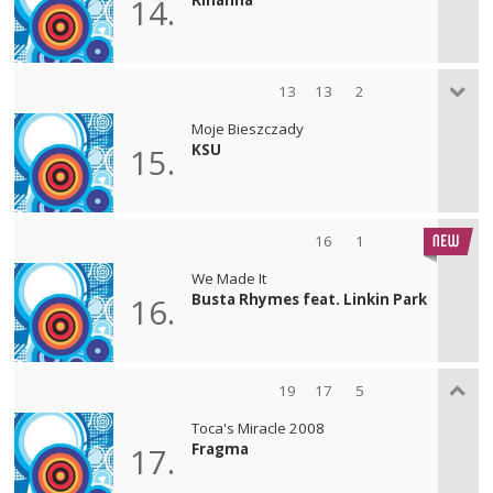
14.
13
13
2
Moje Bieszczady
KSU
15.
16
1
We Made It
Busta Rhymes feat. Linkin Park
16.
19
17
5
Toca's Miracle 2008
Fragma
17.