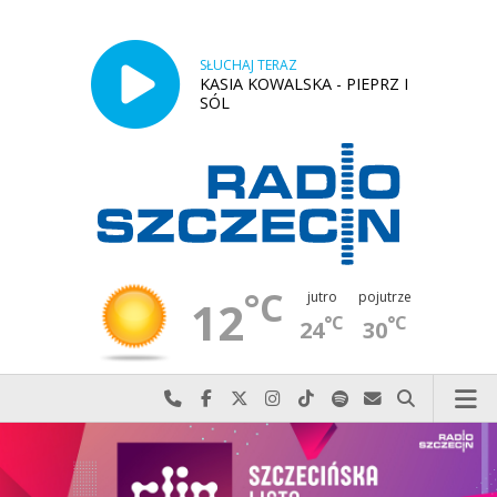
SŁUCHAJ TERAZ
KASIA KOWALSKA - PIEPRZ I
SÓL
°C
jutro
pojutrze
12
°C
°C
24
30
Najlepiej po prostu do nas zadzwoń
Odwiedź nas na Facebook-u
Odwiedź nas na X
Odwiedź nas na Instagram-ie
Odwiedź nas na TikTok-u
Szukaj nas na Spotify
Wyślij do nas w
Szukaj