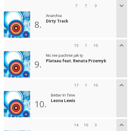
7
7
3
Anarchia
Dirty Track
8.
15
1
10
Nic nie pachnie jak ty
Plateau feat. Renata Przemyk
9.
17
1
10
Better In Time
Leona Lewis
10.
14
10
3