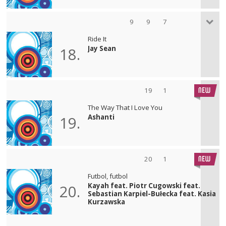
9
9
7
Ride It
Jay Sean
18.
19
1
The Way That I Love You
Ashanti
19.
20
1
Futbol, futbol
Kayah feat. Piotr Cugowski feat.
20.
Sebastian Karpiel-Bułecka feat. Kasia
Kurzawska