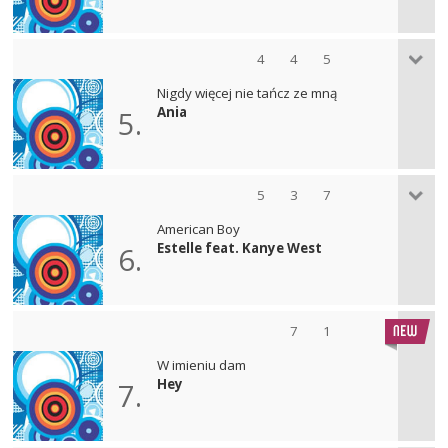
4
4
5
Nigdy więcej nie tańcz ze mną
Ania
5.
5
3
7
American Boy
Estelle feat. Kanye West
6.
7
1
W imieniu dam
Hey
7.