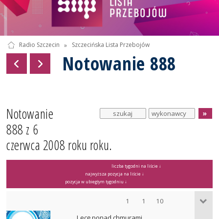
Radio Szczecin
»
Szczecińska Lista Przebojów
Notowanie 888
Notowanie
888 z 6
czerwca 2008 roku roku.
liczba tygodni na liście ↓
najwyższa pozycja na liście ↓
pozycja w ubiegłym tygodniu ↓
1
1
10
Lecę ponad chmurami