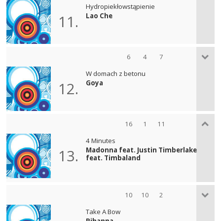
Hydropiekłowstąpienie
Lao Che
11.
6
4
7
W domach z betonu
Goya
12.
16
1
11
4 Minutes
Madonna feat. Justin Timberlake
13.
feat. Timbaland
10
10
2
Take A Bow
Rihanna