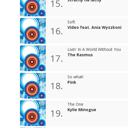
15.
Soft
Video feat. Ania Wyszkoni
16.
Livin' In A World Without You
The Rasmus
17.
So what!
Pink
18.
The One
Kylie Minogue
19.