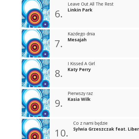
Leave Out All The Rest
Linkin Park
6.
Każdego dnia
Mesajah
7.
I Kissed A Girl
Katy Perry
8.
Pierwszy raz
Kasia Wilk
9.
Co z nami będzie
Sylwia Grzeszczak feat. Liber
10.