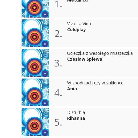
1.
Viva La Vida
Coldplay
2.
Ucieczka z wesołego miasteczka
Czesław Śpiewa
3.
W spodniach czy w sukience
Ania
4.
Disturbia
Rihanna
5.