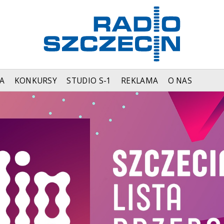
A
KONKURSY
STUDIO S-1
REKLAMA
O NAS