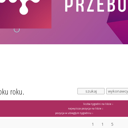
oku roku.
liczba tygodni na liście ↓
najwyższa pozycja na liście ↓
pozycja w ubiegłym tygodniu ↓
1
1
5