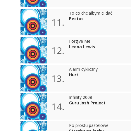
To co chciałbym ci dać
Pectus
11.
Forgive Me
Leona Lewis
12.
Alarm cykliczny
Hurt
13.
Infinity 2008
Guru Josh Project
14.
Po prostu pastelowe
Strachy na lachy