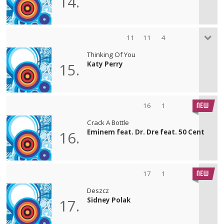
14.
11
11
4
Thinking Of You
Katy Perry
15.
16
1
Crack A Bottle
Eminem feat. Dr. Dre feat. 50 Cent
16.
17
1
Deszcz
Sidney Polak
17.