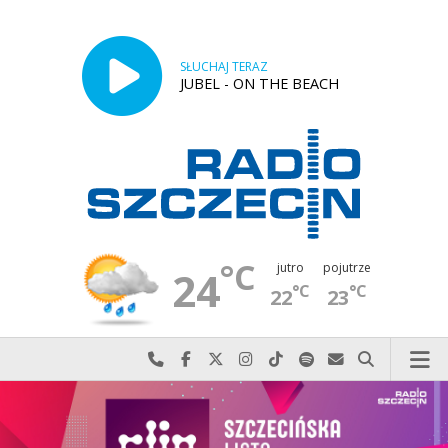
SŁUCHAJ TERAZ
JUBEL - ON THE BEACH
°C
jutro
pojutrze
24
°C
°C
22
23
Najlepiej po prostu do nas zadzwoń
Odwiedź nas na Facebook-u
Odwiedź nas na X
Odwiedź nas na Instagram-ie
Odwiedź nas na TikTok-u
Szukaj nas na Spotify
Wyślij do nas w
Szukaj