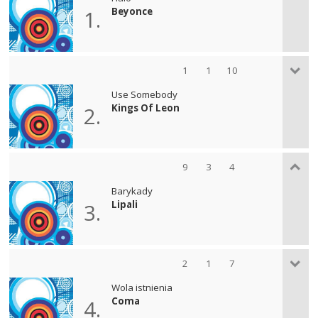
Beyonce
1.
1
1
10
Use Somebody
Kings Of Leon
2.
9
3
4
Barykady
Lipali
3.
2
1
7
Wola istnienia
Coma
4.