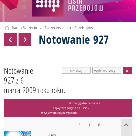
Radio Szczecin
»
Szczecińska Lista Przebojów
Notowanie 927
Notowanie
927 z 6
marca 2009 roku roku.
liczba tygodni na liście ↓
najwyższa pozycja na liście ↓
pozycja w ubiegłym tygodniu ↓
3
1
6
Halo