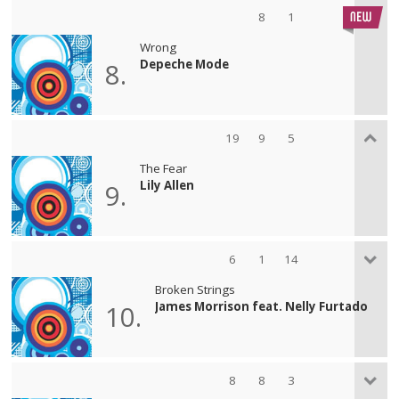
8
1
Wrong
Depeche Mode
8.
19
9
5
The Fear
Lily Allen
9.
6
1
14
Broken Strings
James Morrison feat. Nelly Furtado
10.
8
8
3