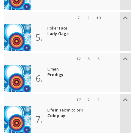
7
2
10
Poker Face
Lady Gaga
5.
12
6
5
Omen
Prodigy
6.
17
7
2
Life In Technicolor II
Coldplay
7.