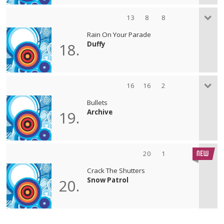
13
8
8
Rain On Your Parade
Duffy
18.
16
16
2
Bullets
Archive
19.
20
1
Crack The Shutters
Snow Patrol
20.