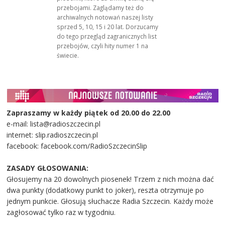
przebojami. Zaglądamy też do
archiwalnych notowań naszej listy
sprzed 5, 10, 15 i 20 lat. Dorzucamy
do tego przegląd zagranicznych list
przebojów, czyli hity numer 1 na
świecie.
Zapraszamy w każdy piątek od 20.00 do 22.00
e-mail: lista@radioszczecin.pl
internet: slip.radioszczecin.pl
facebook: facebook.com/RadioSzczecinSlip
ZASADY GŁOSOWANIA:
Głosujemy na 20 dowolnych piosenek! Trzem z nich można dać
dwa punkty (dodatkowy punkt to joker), reszta otrzymuje po
jednym punkcie. Głosują słuchacze Radia Szczecin. Każdy może
zagłosować tylko raz w tygodniu.