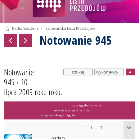
Radio Szczecin
»
Szczecińska Lista Przebojów
Notowanie 945
Notowanie
945 z 10
lipca 2009 roku roku.
liczba tygodni na liście ↓
najwyższa pozycja na liście ↓
pozycja w ubiegłym tygodniu ↓
1
1
7
Upadam