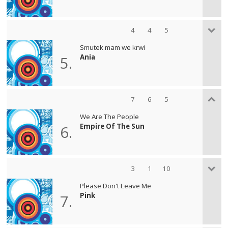
4
4
5
Smutek mam we krwi
Ania
5.
7
6
5
We Are The People
Empire Of The Sun
6.
3
1
10
Please Don't Leave Me
Pink
7.