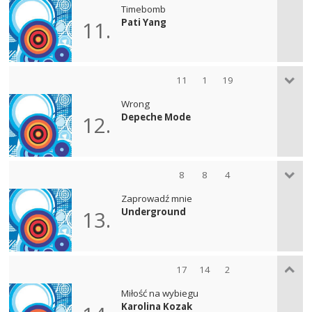
Timebomb
Pati Yang
11.
11
1
19
Wrong
Depeche Mode
12.
8
8
4
Zaprowadź mnie
Underground
13.
17
14
2
Miłość na wybiegu
Karolina Kozak