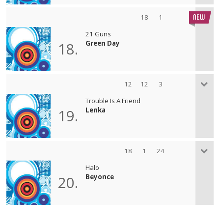
18
1
21 Guns
Green Day
18.
12
12
3
Trouble Is A Friend
Lenka
19.
18
1
24
Halo
Beyonce
20.