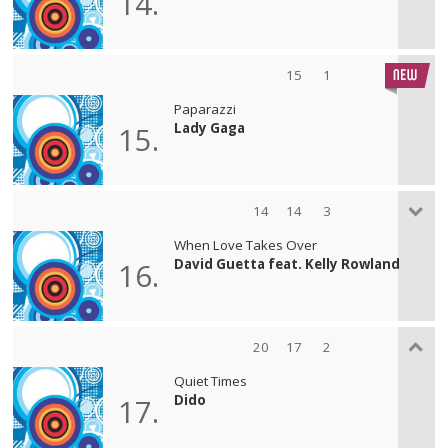
14.
15
1
Paparazzi
Lady Gaga
15.
14
14
3
When Love Takes Over
David Guetta feat. Kelly Rowland
16.
20
17
2
Quiet Times
Dido
17.