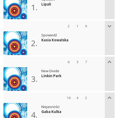
Lipali
1.
2
1
9
Spowiedź
Kasia Kowalska
2.
6
3
7
New Divide
Linkin Park
3.
16
4
2
Niejasności
Gaba Kulka
4.