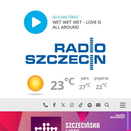
SŁUCHAJ TERAZ
WET WET WET - LOVE IS
ALL AROUND
°C
jutro
pojutrze
23
°C
°C
27
22
Najlepiej po prostu do nas zadzwoń
Odwiedź nas na Facebook-u
Odwiedź nas na X
Odwiedź nas na Instagram-ie
Odwiedź nas na TikTok-u
Szukaj nas na Spotify
Wyślij do nas w
Szukaj