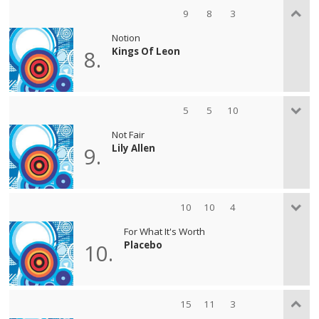
9
8
3
Notion
Kings Of Leon
8.
5
5
10
Not Fair
Lily Allen
9.
10
10
4
For What It's Worth
Placebo
10.
15
11
3