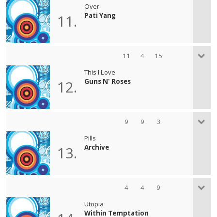
Over
Pati Yang
11.
11
4
15
This I Love
Guns N' Roses
12.
9
9
3
Pills
Archive
13.
4
4
9
Utopia
Within Temptation