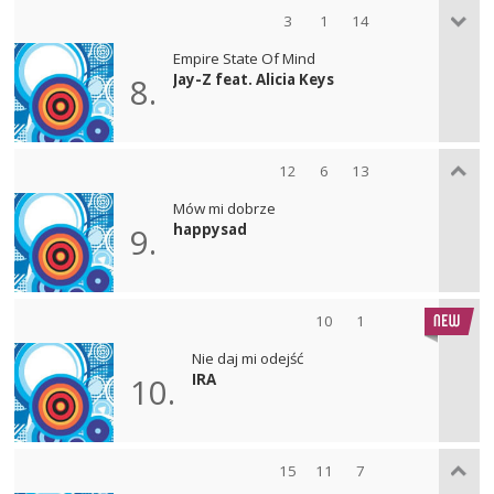
3
1
14
Empire State Of Mind
Jay-Z feat. Alicia Keys
8.
12
6
13
Mów mi dobrze
happysad
9.
10
1
Nie daj mi odejść
IRA
10.
15
11
7