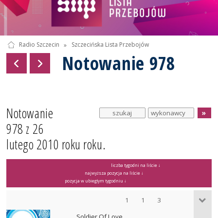
Radio Szczecin
»
Szczecińska Lista Przebojów
Notowanie 978
Notowanie
978 z 26
lutego 2010 roku roku.
liczba tygodni na liście ↓
najwyższa pozycja na liście ↓
pozycja w ubiegłym tygodniu ↓
1
1
3
Soldier Of Love