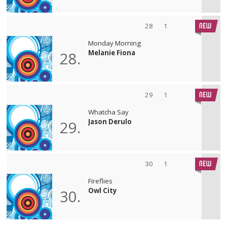
28
1
Monday Morning
Melanie Fiona
28.
29
1
Whatcha Say
Jason Derulo
29.
30
1
Fireflies
Owl City
30.