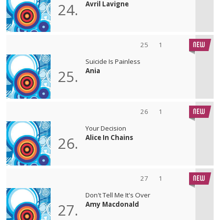
Avril Lavigne
24.
25
1
Suicide Is Painless
Ania
25.
26
1
Your Decision
Alice In Chains
26.
27
1
Don't Tell Me It's Over
Amy Macdonald
27.