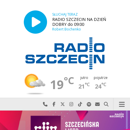
SŁUCHAJ TERAZ
RADIO SZCZECIN NA DZIEŃ
DOBRY do 09:00
Robert Bochenko
°C
jutro
pojutrze
19
°C
°C
21
24
Najlepiej po prostu do nas zadzwoń
Odwiedź nas na Facebook-u
Odwiedź nas na X
Odwiedź nas na Instagram-ie
Odwiedź nas na TikTok-u
Szukaj nas na Spotify
Wyślij do nas w
Szukaj