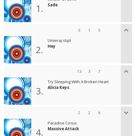
Sade
1.
5
1
5
Umieraj stąd
Hey
2.
13
3
7
Try Sleeping With A Broken Heart
Alicia Keys
3.
2
2
6
Paradise Circus
Massive Attack
4.