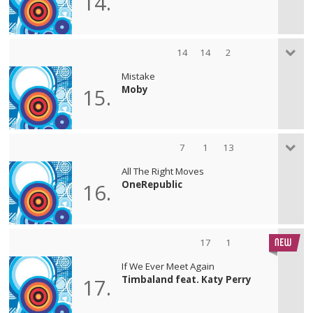
14.
14
14
2
Mistake
Moby
15.
7
1
13
All The Right Moves
OneRepublic
16.
17
1
If We Ever Meet Again
Timbaland feat. Katy Perry
17.