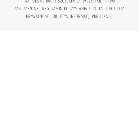
© POLSKIE RADIO SZCZECIN SA. WSZYSTKIE PRAWA
ZASTRZEŻONE.
REGULAMIN KORZYSTANIA Z PORTALU
POLITYKA
PRYWATNOŚCI
BIULETYN INFORMACJI PUBLICZNEJ