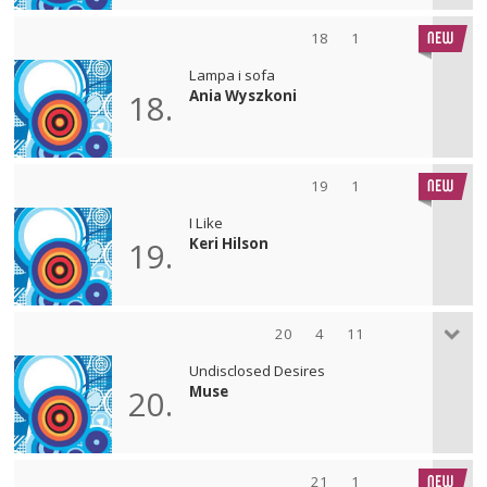
18
1
Lampa i sofa
Ania Wyszkoni
18.
19
1
I Like
Keri Hilson
19.
20
4
11
Undisclosed Desires
Muse
20.
21
1