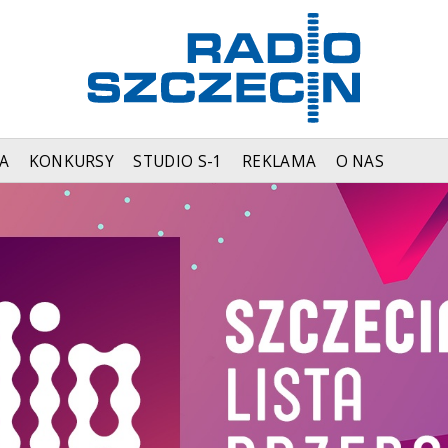
A
KONKURSY
STUDIO S-1
REKLAMA
O NAS