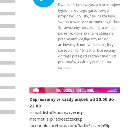
Dwadzieścia największych przebojów
tygodnia, do tego garść nowych
propozycji do listy, czyli nasze typy,
świeży towar oraz premiera tygodnia!
Sprawdzamy poczekalnię, a w niej
piosenki, które za chwilę staną się
przebojami. Zaglądamy też do
archiwalnych notowań naszej listy
sprzed 5, 10, 15 i 20 lat. Dorzucamy
do tego przegląd zagranicznych list
przebojów, czyli hity numer 1 na
świecie.
Zapraszamy w każdy piątek od 20.00 do
22.00
e-mail: lista@radioszczecin.pl
internet: slip.radioszczecin.pl
facebook: facebook.com/RadioSzczecinSlip