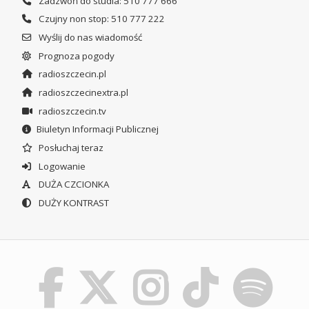
Zadzwoń do studia: 510 777 666
Czujny non stop: 510 777 222
Wyślij do nas wiadomość
Prognoza pogody
radioszczecin.pl
radioszczecinextra.pl
radioszczecin.tv
Biuletyn Informacji Publicznej
Posłuchaj teraz
Logowanie
DUŻA CZCIONKA
DUŻY KONTRAST