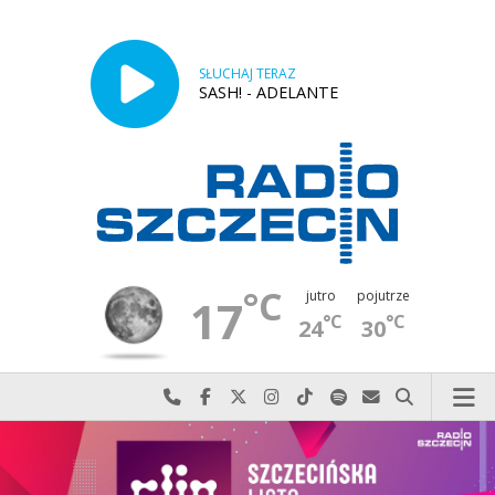
SŁUCHAJ TERAZ
SASH! - ADELANTE
°C
jutro
pojutrze
17
°C
°C
24
30
Najlepiej po prostu do nas zadzwoń
Odwiedź nas na Facebook-u
Odwiedź nas na X
Odwiedź nas na Instagram-ie
Odwiedź nas na TikTok-u
Szukaj nas na Spotify
Wyślij do nas w
Szukaj