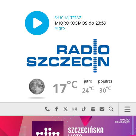
SŁUCHAJ TERAZ
MIQROKOSMOS do 23:59
Miqro
°C
jutro
pojutrze
17
°C
°C
24
30
Najlepiej po prostu do nas zadzwoń
Odwiedź nas na Facebook-u
Odwiedź nas na X
Odwiedź nas na Instagram-ie
Odwiedź nas na TikTok-u
Szukaj nas na Spotify
Wyślij do nas w
Szukaj