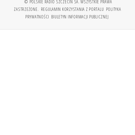
© POLSKIE RADIO SZCZECIN SA. WSZYSTKIE PRAWA
ZASTRZEŻONE.
REGULAMIN KORZYSTANIA Z PORTALU
POLITYKA
PRYWATNOŚCI
BIULETYN INFORMACJI PUBLICZNEJ