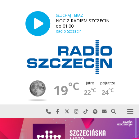
SŁUCHAJ TERAZ
NOC Z RADIEM SZCZECIN
do 01:00
Radio Szczecin
°C
jutro
pojutrze
19
°C
°C
22
24
Najlepiej po prostu do nas zadzwoń
Odwiedź nas na Facebook-u
Odwiedź nas na X
Odwiedź nas na Instagram-ie
Odwiedź nas na TikTok-u
Szukaj nas na Spotify
Wyślij do nas w
Szukaj