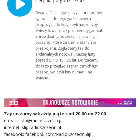
sierpnia po godz. 19:00
Dwadzieścia największych przebojów
tygodnia, do tego garść nowych
propozycji do listy, czyli nasze typy,
świeży towar oraz premiera tygodnia!
Sprawdzamy poczekalnię, a w niej
piosenki, które za chwilę staną się
przebojami. Zaglądamy też do
archiwalnych notowań naszej listy
sprzed 5, 10, 15 i 20 lat. Dorzucamy
do tego przegląd zagranicznych list
przebojów, czyli hity numer 1 na
świecie.
Zapraszamy w każdy piątek od 20.00 do 22.00
e-mail: lista@radioszczecin.pl
internet: slip.radioszczecin.pl
facebook: facebook.com/RadioSzczecinSlip