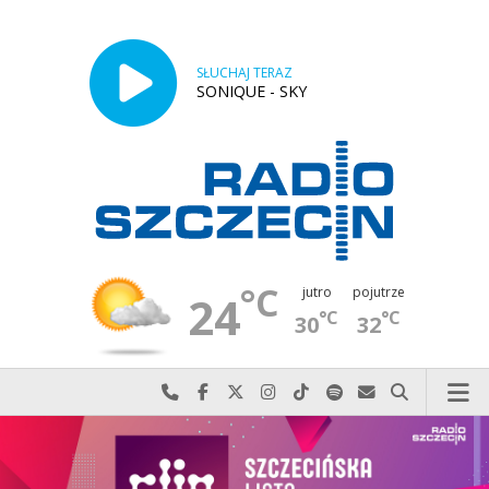
SŁUCHAJ TERAZ
SONIQUE - SKY
°C
jutro
pojutrze
24
°C
°C
30
32
Najlepiej po prostu do nas zadzwoń
Odwiedź nas na Facebook-u
Odwiedź nas na X
Odwiedź nas na Instagram-ie
Odwiedź nas na TikTok-u
Szukaj nas na Spotify
Wyślij do nas w
Szukaj