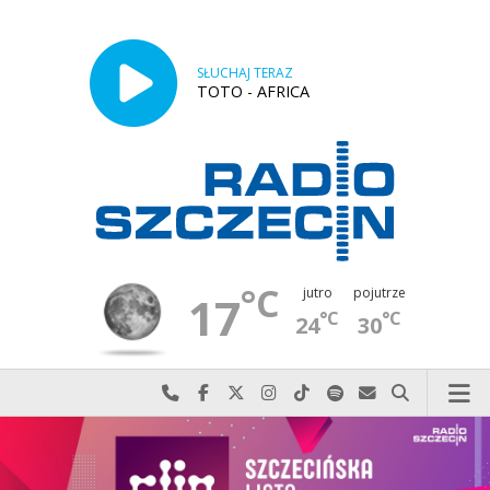
SŁUCHAJ TERAZ
TOTO - AFRICA
°C
jutro
pojutrze
17
°C
°C
24
30
Najlepiej po prostu do nas zadzwoń
Odwiedź nas na Facebook-u
Odwiedź nas na X
Odwiedź nas na Instagram-ie
Odwiedź nas na TikTok-u
Szukaj nas na Spotify
Wyślij do nas w
Szukaj