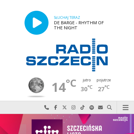
SŁUCHAJ TERAZ
DE BARGE - RHYTHM OF
THE NIGHT
°C
jutro
pojutrze
14
°C
°C
30
27
Najlepiej po prostu do nas zadzwoń
Odwiedź nas na Facebook-u
Odwiedź nas na X
Odwiedź nas na Instagram-ie
Odwiedź nas na TikTok-u
Szukaj nas na Spotify
Wyślij do nas w
Szukaj