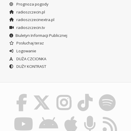
Prognoza pogody
radioszczecin.pl
radioszczecinextra.pl
radioszczecin.tv
Biuletyn Informacji Publicznej
Posłuchaj teraz
Logowanie
DUŻA CZCIONKA
DUŻY KONTRAST