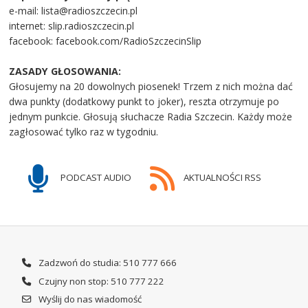
e-mail: lista@radioszczecin.pl
internet: slip.radioszczecin.pl
facebook: facebook.com/RadioSzczecinSlip
ZASADY GŁOSOWANIA:
Głosujemy na 20 dowolnych piosenek! Trzem z nich można dać
dwa punkty (dodatkowy punkt to joker), reszta otrzymuje po
jednym punkcie. Głosują słuchacze Radia Szczecin. Każdy może
zagłosować tylko raz w tygodniu.
PODCAST AUDIO
AKTUALNOŚCI RSS
Zadzwoń do studia: 510 777 666
Czujny non stop: 510 777 222
Wyślij do nas wiadomość