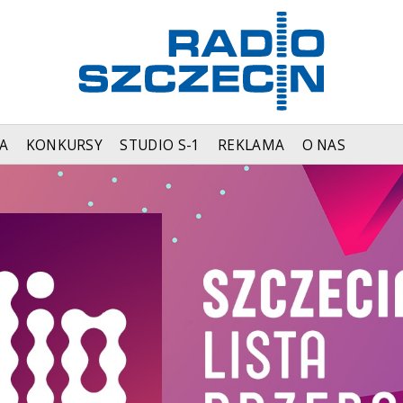
A
KONKURSY
STUDIO S-1
REKLAMA
O NAS