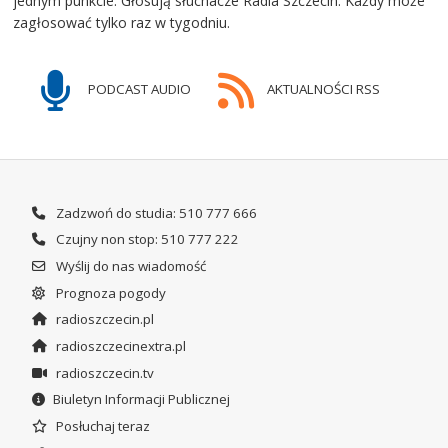
jednym punkcie. Głosują słuchacze Radia Szczecin. Każdy może
zagłosować tylko raz w tygodniu.
PODCAST AUDIO
AKTUALNOŚCI RSS
Zadzwoń do studia: 510 777 666
Czujny non stop: 510 777 222
Wyślij do nas wiadomość
Prognoza pogody
radioszczecin.pl
radioszczecinextra.pl
radioszczecin.tv
Biuletyn Informacji Publicznej
Posłuchaj teraz