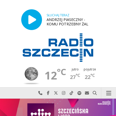
SŁUCHAJ TERAZ
ANDRZEJ PIASECZNY -
KOMU POTRZEBNY ŻAL
°C
jutro
pojutrze
12
°C
°C
27
22
Najlepiej po prostu do nas zadzwoń
Odwiedź nas na Facebook-u
Odwiedź nas na X
Odwiedź nas na Instagram-ie
Odwiedź nas na TikTok-u
Szukaj nas na Spotify
Wyślij do nas w
Szukaj