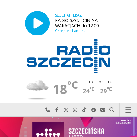
SŁUCHAJ TERAZ
RADIO SZCZECIN NA
WAKACJACH do 12:00
Grzegorz Lament
°C
jutro
pojutrze
18
°C
°C
24
29
Najlepiej po prostu do nas zadzwoń
Odwiedź nas na Facebook-u
Odwiedź nas na X
Odwiedź nas na Instagram-ie
Odwiedź nas na TikTok-u
Szukaj nas na Spotify
Wyślij do nas w
Szukaj