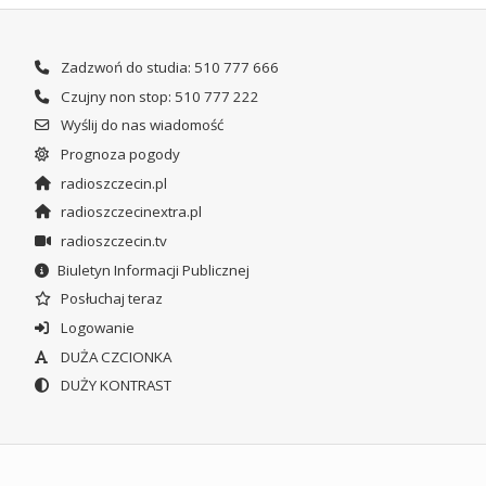
Zadzwoń do studia: 510 777 666
Czujny non stop: 510 777 222
Wyślij do nas wiadomość
Prognoza pogody
radioszczecin.pl
radioszczecinextra.pl
radioszczecin.tv
Biuletyn Informacji Publicznej
Posłuchaj teraz
Logowanie
DUŻA CZCIONKA
DUŻY KONTRAST