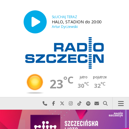
SŁUCHAJ TERAZ
HALO, STADION do 20:00
Artur Dyczewski
°C
jutro
pojutrze
23
°C
°C
30
32
Najlepiej po prostu do nas zadzwoń
Odwiedź nas na Facebook-u
Odwiedź nas na X
Odwiedź nas na Instagram-ie
Odwiedź nas na TikTok-u
Szukaj nas na Spotify
Wyślij do nas w
Szukaj