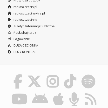
Prognoza pogody
radioszczecin.pl
radioszczecinextra.pl
radioszczecin.tv
Biuletyn Informacji Publicznej
Posłuchaj teraz
Logowanie
DUŻA CZCIONKA
DUŻY KONTRAST