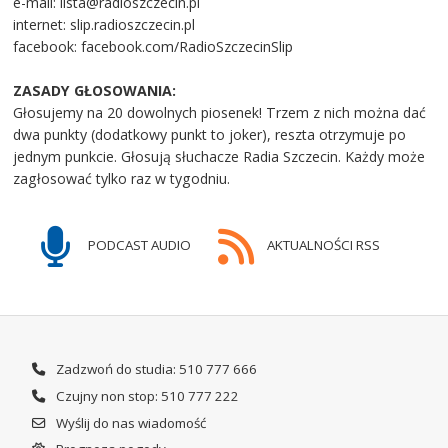
e-mail: lista@radioszczecin.pl
internet: slip.radioszczecin.pl
facebook: facebook.com/RadioSzczecinSlip
ZASADY GŁOSOWANIA:
Głosujemy na 20 dowolnych piosenek! Trzem z nich można dać
dwa punkty (dodatkowy punkt to joker), reszta otrzymuje po
jednym punkcie. Głosują słuchacze Radia Szczecin. Każdy może
zagłosować tylko raz w tygodniu.
PODCAST AUDIO
AKTUALNOŚCI RSS
Zadzwoń do studia: 510 777 666
Czujny non stop: 510 777 222
Wyślij do nas wiadomość