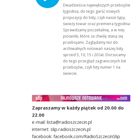
Dwadzieścia największych przebojów
tygodnia, do tego garść nowych
propozycji do listy, czyli nasze typy,
świeży towar oraz premiera tygodnia!
Sprawdzamy poczekalnię, a w niej
piosenki, które za chwilę staną się
przebojami. Zaglądamy też do
archiwalnych notowań naszej listy
sprzed 5, 10, 15 i 20 lat. Dorzucamy
do tego przegląd zagranicznych list
przebojów, czyli hity numer 1 na
świecie.
Zapraszamy w każdy piątek od 20.00 do
22.00
e-mail: lista@radioszczecin.pl
internet: slip.radioszczecin.pl
facebook: facebook.com/RadioSzczecinSlip