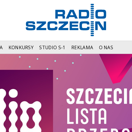
A
KONKURSY
STUDIO S-1
REKLAMA
O NAS